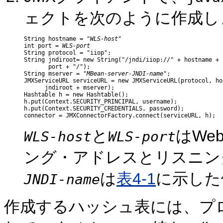
ェクトを次のように作成し
String hostname = "
WLS-host
" 

int port = 
WLS-port
String protocol = "iiop";

String jndiroot= new String("/jndi/iiop://" + hostname + "
       port + "/");

String mserver = "
MBean-server-JNDI-name
";

JMXServiceURL serviceURL = new JMXServiceURL(protocol, ho
      jndiroot + mserver);

Hashtable h = new Hashtable();

h.put(Context.SECURITY_PRINCIPAL, username);

h.put(Context.SECURITY_CREDENTIALS, password);

と
はWeb
WLS-host
WLS-port
ング・アドレスとリスニン
は
表4-1
に示した
JNDI-name
作成するハッシュ表には、プ