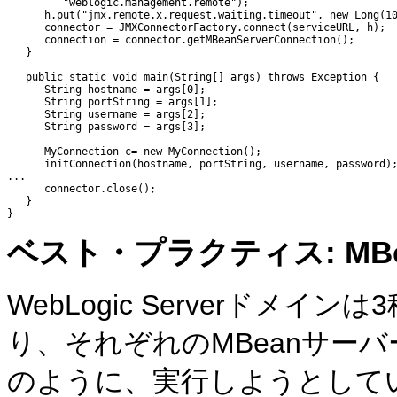
         "weblogic.management.remote");

      h.put("jmx.remote.x.request.waiting.timeout", new Long(10
      connector = JMXConnectorFactory.connect(serviceURL, h);

      connection = connector.getMBeanServerConnection();

   }

   public static void main(String[] args) throws Exception {

      String hostname = args[0];

      String portString = args[1];

      String username = args[2];

      String password = args[3];

      MyConnection c= new MyConnection();

      initConnection(hostname, portString, username, password);
...

      connector.close();

   }

ベスト・プラクティス: MB
WebLogic Serverドメ
り、それぞれのMBeanサー
のように、実行しようとして