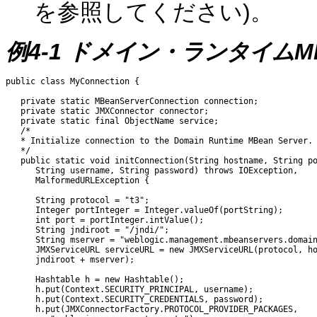
を参照してください)。
例4-1 ドメイン・ランタイムM
public class MyConnection {

   private static MBeanServerConnection connection;

   private static JMXConnector connector;

   private static final ObjectName service;

   /*

   * Initialize connection to the Domain Runtime MBean Server.

   */

   public static void initConnection(String hostname, String po
      String username, String password) throws IOException,

      MalformedURLException {

      String protocol = "t3";

      Integer portInteger = Integer.valueOf(portString);

      int port = portInteger.intValue();

      String jndiroot = "/jndi/";

      String mserver = "weblogic.management.mbeanservers.domain
      JMXServiceURL serviceURL = new JMXServiceURL(protocol, ho
      jndiroot + mserver);

      Hashtable h = new Hashtable();

      h.put(Context.SECURITY_PRINCIPAL, username);

      h.put(Context.SECURITY_CREDENTIALS, password);

      h.put(JMXConnectorFactory.PROTOCOL_PROVIDER_PACKAGES,
