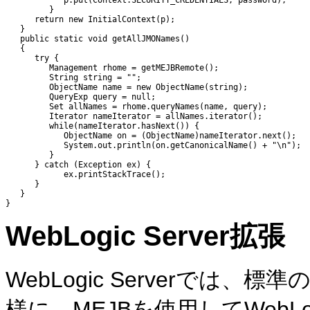
            p.put(Context.SECURITY_CREDENTIALS, password);

         }

      return new InitialContext(p);

   }

   public static void getAllJMONames()

   {

      try {

         Management rhome = getMEJBRemote();

         String string = "";

         ObjectName name = new ObjectName(string);

         QueryExp query = null;

         Set allNames = rhome.queryNames(name, query);

         Iterator nameIterator = allNames.iterator();

         while(nameIterator.hasNext()) {

            ObjectName on = (ObjectName)nameIterator.next();

            System.out.println(on.getCanonicalName() + "\n");

         }

      } catch (Exception ex) {

            ex.printStackTrace();

      }

   }

WebLogic Server拡張
WebLogic Serverでは、
様に、MEJBを使用してWeb