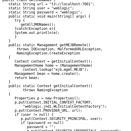
public class GetJMONames { 

   static String url = "t3://localhost:7001";

   static String user = "weblogic";

   static String password = "weblogic";

   public static void main(String[] args) {

      try {

         getAllJMONames();

      }catch(Exception e){

      System.out.println(e);

      }

   }

   public static Management getMEJBRemote()

       throws IOException, MalformedURLException,

       NamingException,CreateException

   {

      Context context = getInitialContext();

      ManagementHome home = (ManagementHome)

          context.lookup("ejb.mgmt.MEJB");

      Management bean = home.create();

      return bean;

   }

   public static Context getInitialContext()

          throws NamingException

   {

      Properties p = new Properties();

      p.put(Context.INITIAL_CONTEXT_FACTORY,

          "weblogic.jndi.WLInitialContextFactory");

      p.put(Context.PROVIDER_URL, url);

      if (user != null) {

         p.put(Context.SECURITY_PRINCIPAL, user);

         if (password == null)

            password = "";
