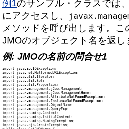
例1
のサンプル・クラスでは、Web
にアクセスし、
javax.manage
メソッドを呼び出します。こ
JMOのオブジェクト名を返し
例: JMOの名前の問合せ1
import java.io.IOException;

import java.net.MalformedURLException;

import java.util.Iterator;

import java.util.Set;

import java.util.Properties;

import javax.management.j2ee.Management;

import javax.management.j2ee.ManagementHome;

import javax.management.AttributeNotFoundException;

import javax.management.InstanceNotFoundException;

import javax.management.ObjectName;

import javax.management.QueryExp;

import javax.naming.Context;

import javax.naming.InitialContext;

import javax.naming.NamingException;

import javax.ejb.CreateException;
