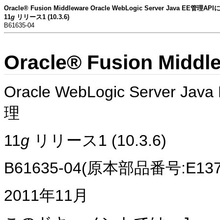
Oracle® Fusion Middleware Oracle WebLogic Server Java E
11
g
リリース1 (10.3.6)
B61635-04
Oracle® Fusion Middl
Oracle WebLogic Serve
理
11
g
リリース1 (10.3.6)
B61635-04(原本部品番号:E1373
2011年11月