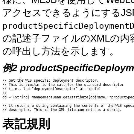
アクセスできるようにするJS
productSpecificDeployment
の記述子ファイルのXMLの内
の呼出し方法を示します。
例2 productSpecificDeploym
// Get the WLS specific deployment descriptor. 

// This is similar to the call for the standard descriptor 

// (i.e., the "deploymentDescriptor" attribute)

// 

dd = (String) managementBean.getAttribute(objName, "productSpec
// It returns a string containing the contents of the WLS speci
表記規則