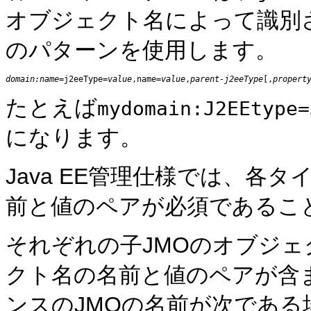
オブジェクト名によって識別
のパターンを使用します。
domain:name
=j2eeType=
value
,name=
value
,
parent-j2eeType
[,
propert
たとえば
mydomain:J2EEtype=
になります。
Java EE管理仕様では、各
前と値のペアが必須であるこ
それぞれの子JMOのオブジェ
クト名の名前と値のペアが含
ンスのJMOの名前が次である