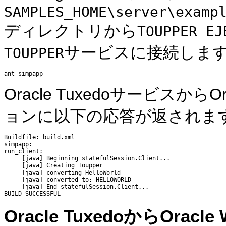
SAMPLES_HOME\server\examp
ディレクトリから
TOUPPER EJ
サービスに接続しま
TOUPPER
Oracle TuxedoサービスからOr
ョンに以下の応答が返されま
Buildfile: build.xml 

simpapp: 

run_client: 

     [java] Beginning statefulSession.Client... 

     [java] Creating Toupper 

     [java] converting HelloWorld 

     [java] converted to: HELLOWORLD 

     [java] End statefulSession.Client... 

Oracle TuxedoからOracl