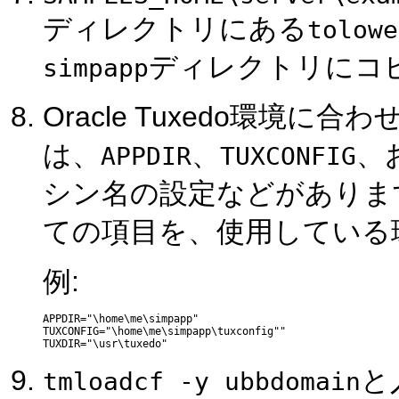
ディレクトリにある
tolowe
ディレクトリにコ
simpapp
Oracle Tuxedo環境に合わ
は、
、
、
APPDIR
TUXCONFIG
シン名の設定などがありま
ての項目を、使用している
例:
APPDIR="\home\me\simpapp" 

TUXCONFIG="\home\me\simpapp\tuxconfig"" 

と
tmloadcf -y ubbdomain