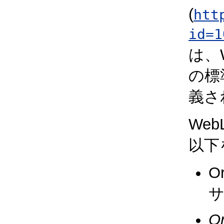
(
htt
id=1
は、
の標
義さ
We
以下
O
O