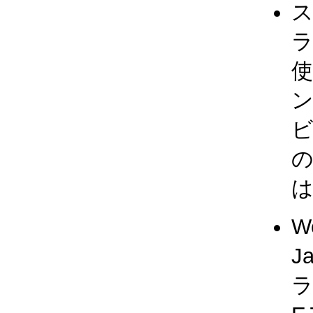
ス
使
ン
の
W
J