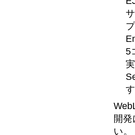
E
サ
プ
E
5
実
S
We
開発
い。