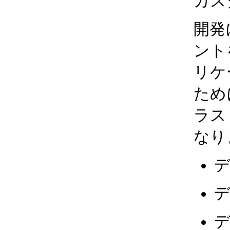
カス
開発
ント
リケ
ため
ラス
なり