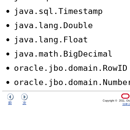
java.sql.Timestamp
java.lang.Double
java.lang.Float
java.math.BigDecimal
oracle.jbo.domain.RowID
oracle.jbo.domai
n.Numbe
Copyright © 2011, Oracl
前
次
法律