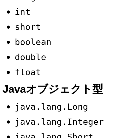
int
short
boolean
double
float
Javaオブジェクト型
java.lang.Long
java.lang.Integer
java.lang.Short