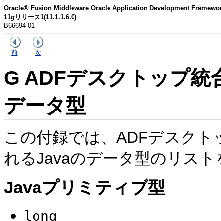
Oracle® Fusion Middleware Oracle Application Developmen
11
g
リリース1(11.1.1.6.0)
B66694-01
前
次
G
ADFデスクトップ統
データ型
この付録
では、ADFデスク
れるJavaのデータ型のリス
Javaプリミティブ型
long