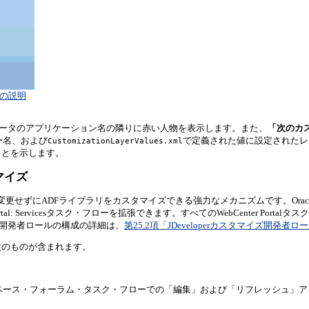
」の説明
ナビゲータのアプリケーション名の隣りに赤い人物を表示します。また、
「次のカ
ー名、および
で定義された値に設定されたレイヤ
CustomizationLayerValues.xml
ことを示します。
タマイズ
せずにADFライブラリをカスタマイズできる強力なメカニズムです。Oracle WebCe
nter Portal: Servicesタスク・フローを拡張できます。すべてのWebCente
イズ開発者ロールの構成の詳細は、
第25.2項「JDeveloperカスタマイズ開発者
次のものが含まれます。
スペース・フォーラム・タスク・フローでの「編集」および「リフレッシュ」ア