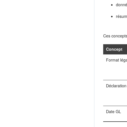
donné
résum
Ces concepts 
Concept
Format léga
Déclaration
Date GL