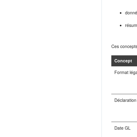
donné
résum
Ces concepts 
Concept
Format léga
Déclaration
Date GL