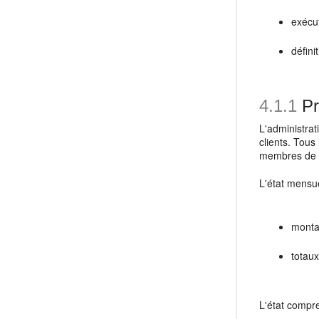
exécut
défini
4.1.1
Pr
L'administrat
clients. Tous
membres de 
L'état mensu
monta
totaux
L'état compr