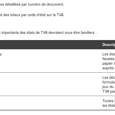
es détaillées par numéro de document;
é des totaux par code d'état sur la TVA.
importants des états de TVA devraient vous être familiers :
Descri
Les éta
l
fiscale
papier 
auprès 
Les déc
formula
jour du
TVA par
Toutes l
les éta