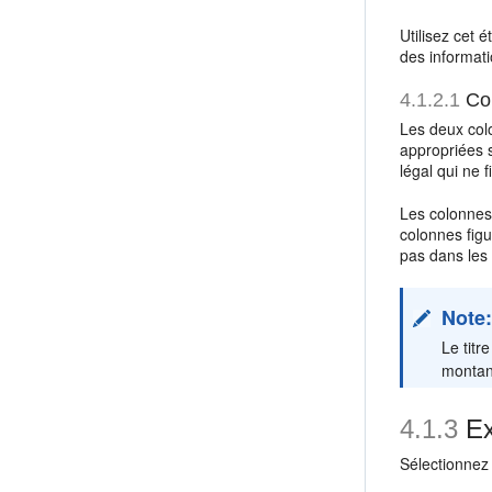
Utilisez cet 
des informati
4.1.2.1
Col
Les deux col
appropriées s
légal qui ne 
Les colonnes 
colonnes figu
pas dans les
Note
Le titr
montan
4.1.3
Ex
Sélectionnez 