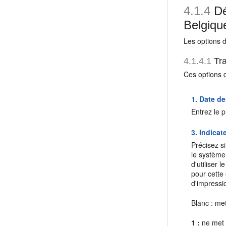
4.1.4
Dé
Belgiqu
Les options d
4.1.4.1
Tra
Ces options d
1. Date de
Entrez le p
3. Indicat
Précisez s
le système
d'utiliser
pour cette
d'impressio
Blanc : met
1 :
ne met 