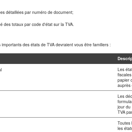
es détaillées par numéro de document;
é des totaux par code d'état sur la TVA.
importants des états de TVA devraient vous être familiers :
Descri
Les éta
l
fiscale
papier 
auprès 
Les déc
formula
jour du
TVA par
Toutes l
les éta