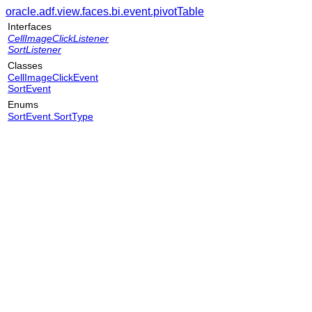
oracle.adf.view.faces.bi.event.pivotTable
Interfaces
CellImageClickListener
SortListener
Classes
CellImageClickEvent
SortEvent
Enums
SortEvent.SortType