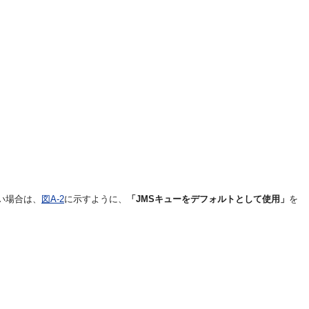
い場合は、
図A-2
に示すように、
「JMSキューをデフォルトとして使用」
を