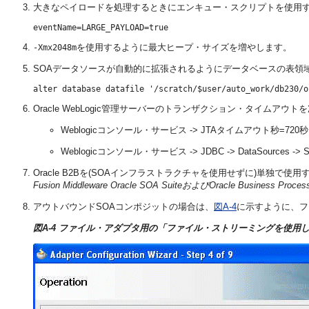
大きなペイロードを処理するときにエンキュー・スクリプトを使用
を使用するように最大ヒープ・サイズを増やします。
-Xmx2048m
SOAデータソースが自動的に拡張されるようにデータベースの表領
alter database datafile '/scratch/$user/auto_work/db230/o
Oracle WebLogic管理サーバーのトランザクション・タイムアウ
Weblogicコンソール・サービス -> JTAタイムアウト秒=720秒
Weblogicコンソール・サービス -> JDBC -> DataSources 
Oracle B2Bを(SOAインフラストラクチャを使用せずに)単独で使用する場合は、Ora
Fusion Middleware Oracle SOA SuiteおよびOracle Business Pr
アウトバウンドSOAコンポジットの場合は、
図A-4
に示すように、フ
図A-4 ファイル・アダプタ用の「ファイル・ストリーミングを使用