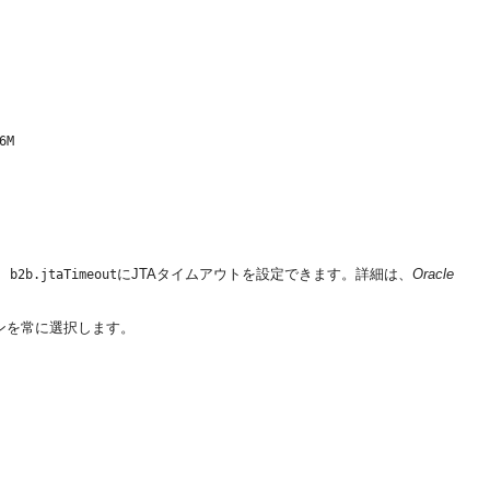
6M
て、
にJTAタイムアウトを設定できます。詳細は、
Oracle
b2b.jtaTimeout
ンを常に選択します。