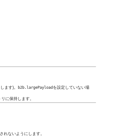
定します)。
を設定していない場
b2b.largePayload
トリに保持します。
示されないようにします。