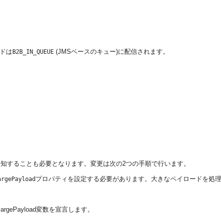
ードは
(JMSベースのキュー)に配信されます。
B2B_IN_QUEUE
通知することも必要となります。変更は次の2つの手順で行います。
プロパティを設定する必要があります。大きなペイロードを処
argePayload
argePayload変数を宣言します。