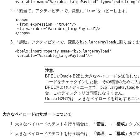
「割当て」アクティビティで、変数に
をコピーします。
'true'
<copy>

 <from expression="'true'"/>

 <to variable="Variable_largePayload"/>

「起動」アクティビティで、変数を
に割り当てま
b2b.largePayload
<bpelx:inputProperty name="b2b.largePayload"

注意:
BPELでOracle B2Bに大きなペイロードを送
コードをチェックインした後、その確認のために大
BPELおよびメディエータで、
を
b2b.largePayload
合、このディレクトリは問題になりません。
Oracle B2Bでは、大きなペイロードを対応す
大きなペイロードのサポートについて
大きなペイロードのテストを行う場合は、
「管理」
→
「構成」
タブ
大きなペイロードのテストを行う場合は、
「管理」
→
「構成」
タブ