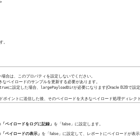
す。
信しない場合は、このプロパティを設定しないでください。
きなペイロードのサンプルを更新する必要があります。
に設定した場合、
が必要になります(Oracle B2Bで設
true
largePayloadDir
るエンドポイントに送信した後、そのペイロードを大きなペイロード処理ディレク
の
「ペイロードをログに記録」
を「false」に設定します。
の
「ペイロードの表示」
を「false」に設定して、レポートにペイロードが表