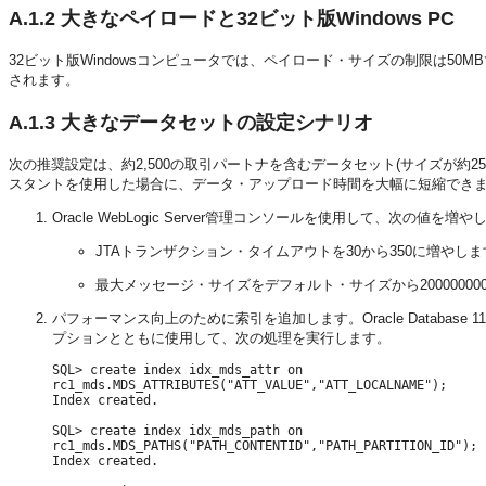
A.1.2
大きなペイロードと32ビット版Windows PC
32ビット版Windowsコンピュータでは、ペイロード・サイズの制限は50M
されます。
A.1.3
大きなデータセットの設定シナリオ
次の推奨設定は、約2,500の取引パートナを含むデータセット(サイズが約
スタントを使用した場合に、データ・アップロード時間を大幅に短縮でき
Oracle WebLogic Server管理コンソールを使用して、次の値を増や
JTAトランザクション・タイムアウトを30から350に増やしま
最大メッセージ・サイズをデフォルト・サイズから20000000
パフォーマンス向上のために索引を追加します。Oracle Database 11g En
プションとともに使用して、次の処理を実行します。
SQL> create index idx_mds_attr on

rc1_mds.MDS_ATTRIBUTES("ATT_VALUE","ATT_LOCALNAME");

Index created.

SQL> create index idx_mds_path on

rc1_mds.MDS_PATHS("PATH_CONTENTID","PATH_PARTITION_ID");

Index created.
