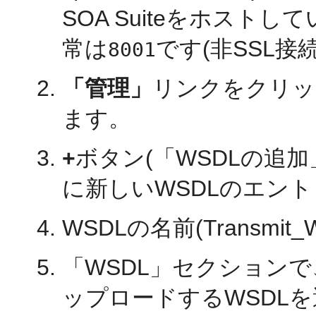
SOA Suiteをホスト
常は
です(非SSL接
8001
「管理」
リンクをクリッ
ます。
+
ボタン(「WSDLの追
に新しいWSDLのエン
WSDLの名前(Transmi
「WSDL」セクション
ップロードするWSDL