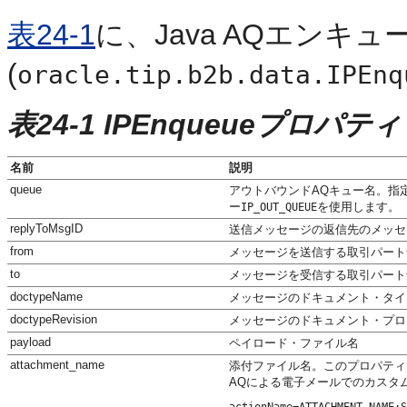
表24-1
に、Java AQエンキ
(
oracle.tip.b2b.data.IPEnq
表24-1 IPEnqueueプロパティ
名前
説明
queue
アウトバウンドAQキュー名。指
ー
を使用します。
IP_OUT_QUEUE
replyToMsgID
送信メッセージの返信先のメッセ
from
メッセージを送信する取引パート
to
メッセージを受信する取引パート
doctypeName
メッセージのドキュメント・タイ
doctypeRevision
メッセージのドキュメント・プロ
payload
ペイロード・ファイル名
attachment_name
添付ファイル名。このプロパティ
AQによる電子メールでのカスタ