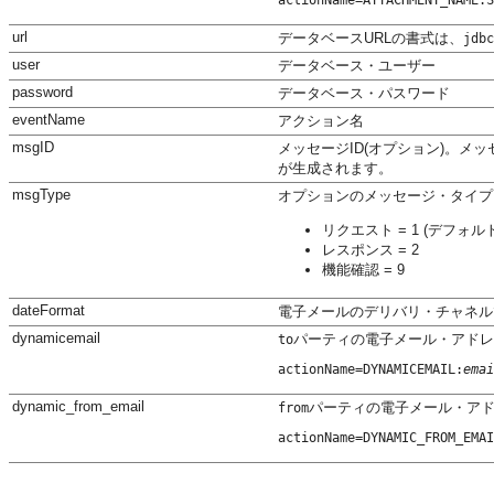
url
データベースURLの書式は、
jdbc
user
データベース・ユーザー
password
データベース・パスワード
eventName
アクション名
msgID
メッセージID(オプション)。メ
が生成されます。
msgType
オプションのメッセージ・タイプ
リクエスト = 1 (デフォルト
レスポンス = 2
機能確認 = 9
dateFormat
電子メールのデリバリ・チャネル
dynamicemail
パーティの電子メール・アドレ
to
actionName=DYNAMICEMAIL:
emai
dynamic_from_email
パーティの電子メール・ア
from
actionName=DYNAMIC_FROM_EMAI