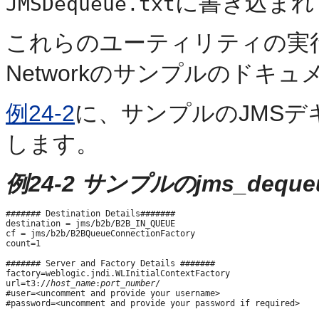
に書き込まれ
JMSDequeue.txt
これらのユーティリティの実行方法は、
Networkのサンプルのドキ
例24-2
に、サンプルのJMS
します。
例24-2 サンプルのjms_dequeu
####### Destination Details#######

destination = jms/b2b/B2B_IN_QUEUE

cf = jms/b2b/B2BQueueConnectionFactory

count=1

####### Server and Factory Details #######

factory=weblogic.jndi.WLInitialContextFactory

url=t3://
host_name
:
port_number
/

#user=<uncomment and provide your username>
