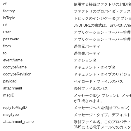
cf
使用する接続ファクトリのJNDI
factory
ファクトリのプロバイダ・クラス
isTopic
トピックのインジケータ(オプショ
url
JNDI URLの書式は、
url=t3://
h
user
アプリケーション・サーバー管理
password
アプリケーション・サーバー管理
from
送信元パーティ
to
送信先パーティ
eventName
アクション名
doctypeName
ドキュメント・タイプ名
doctypeRevision
ドキュメント・タイプのリビジョ
payload
ペイロード・ファイルのパス
attachment
添付ファイルのパス
msgID
メッセージID(オプション)。メ
が生成されます。
replyToMsgID
メッセージへの返信(オプション)
msgType
メッセージ・タイプ。デフォルト
attachment_name
添付ファイル名。このプロパティ
JMSによる電子メールでのカス