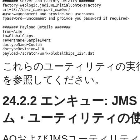
####### Server and Factory Details #######

factory=weblogic.jndi.WLInitialContextFactory

url=t3://
host_name
:
port_number
/

#user=<uncomment and provide you username>

#password=<uncomment and proivde you password if required>

####### Payload Details #######

from=Acme

to=GlobalChips

#eventName=SampleEvent

doctypeName=Custom

doctypeRevision=1.0

これらのユーティリティの実
を参照してください。
24.2.2
エンキュー: JM
ム・ユーティリティの
AQおよびJMSユーティリテ