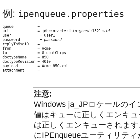
例:
ipenqueue.properties
queue           =

url             = jdbc:oracle:thin:@
host
:1521:
sid
user             = user1

password         = 
password
replyToMsgID    =

from            = Acme

to              = GlobalChips

doctypeName     = 850

doctypeRevision = 4010

payload         = Acme_850.xml

注意:
Windows ja_JPロケール
値はキューに正しくエンキュー
は正しくエンキューされます
にIPEnqueueユーティリ