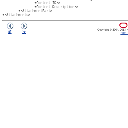
                <Content-ID/>

                <Content-Description/>

        </AttachmentPart>

Copyright © 2004, 2013, Or
前
次
法律