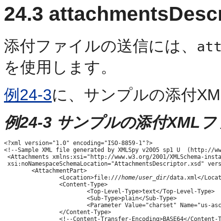
24.3
attachmentsDesc
添付ファイルの送信には、
at
を使用します。
例24-3
に、サンプルの添付X
例24-3 サンプルの添付XML
<?xml version="1.0" encoding="ISO-8859-1"?>

<!--Sample XML file generated by XMLSpy v2005 sp1 U  (http://ww
 <Attachments xmlns:xsi="http://www.w3.org/2001/XMLSchema-insta
 xsi:noNamespaceSchemaLocation="AttachmentsDescriptor.xsd" vers
        <AttachmentPart>

                <Location>file:///
home
/
user_dir
/data.xml</Locat
                <Content-Type>

                        <Top-Level-Type>text</Top-Level-Type>

                        <Sub-Type>plain</Sub-Type>

                        <Parameter Value="charset" Name="us-asc
                </Content-Type>

                <!--Content-Transfer-Encoding>BASE64</Content-T