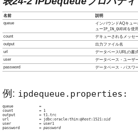
表24-2 IPDequeueプロパティ
名前
説明
queue
インバウンドAQキュー
ュー
を使
IP_IN_QUEUE
count
デキューされるメッセ
output
出力ファイル名
url
データベースURLの書
user
データベース・ユーザ
password
データベース・パスワ
例:
ipdequeue.properties:
queue            =

count            = 1

output           = t1.trc

url              = jdbc:oracle:thin:@
host
:1521:
sid
user             = user1

password         = 
password