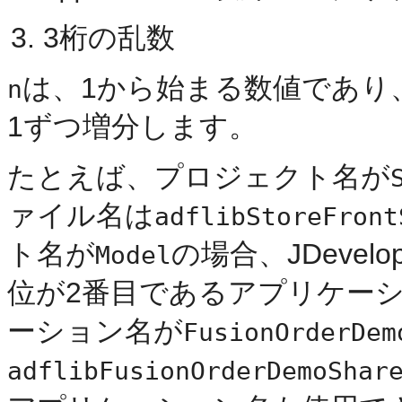
3桁の乱数
は、1から始まる数値であり
n
1ずつ増分します。
たとえば、プロジェクト名が
ァイル名は
adflibStoreFront
ト名が
の場合、JDeve
Model
位が2番目であるアプリケー
ーション名が
FusionOrderDem
adflibFusionOrderDemoShar