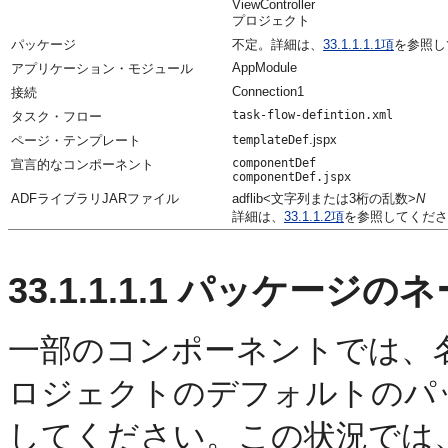
ViewController
プロジェクト
パッケージ
不定。詳細は、
33.1.1.1.1項
を参照し
AppModule
アプリケーション・モジュール
Connection1
接続
task-flow-defintion.xml
タスク・フロー
.jspx
ページ・テンプレート
templateDef
componentDef
宣言的なコンポーネント
componentDef.jspx
ADFライブラリJARファイル
adflib<文字列または3桁の乱数>
N
詳細は、
33.1.1.2項
を参照してくださ
33.1.1.1.1
パッケージのネ
一部のコンポーネントでは、
ロジェクトのデフォルトのパ
してください。この状況では