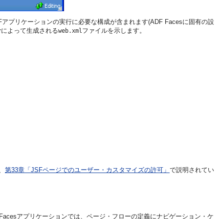
Fアプリケーションの実行に必要な構成が含まれます(ADF Facesに固有の設
perによって生成される
ファイルを示します。
web.xml
、
第33章「JSFページでのユーザー・カスタマイズの許可」
で説明されてい
Facesアプリケーションでは、ページ・フローの定義にナビゲーション・ケ