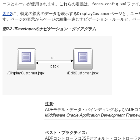
ースとルールが使用されます。これらの定義は、
ファイ
faces-config.xml
図2-2
に、特定の顧客のデータを表示する
ページと、ユー
DisplayCustomer
す。ページの表示からページの編集へ進むナビゲーション・ルールと、ペー
図2-2 JDeveloperのナビゲーション・ダイアグラム
注意:
ADFモデル・データ・バインディングおよびADF
Middleware Oracle Application Development F
ベスト・プラクティス:
ADFコントローラはJSFデフォルト・コントロー