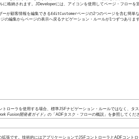
ルに格納されます。JDeveloperには、アイコンを使用してページ・フロ
ザーが顧客情報を編集できる
ページの2つのページを含む簡単
EditCustomer
ジの編集からページの表示へ戻るナビゲーション・ルールが1つずつありま
コントローラを使用する場合、標準JSFナビゲーション・ルールではなく、タ
ramework Fusion開発者ガイド』
の「ADFタスク・フローの概説」を参照してくだ
ラの拡張です。技術的にはアプリケーションでJSFコントローラとADFコン