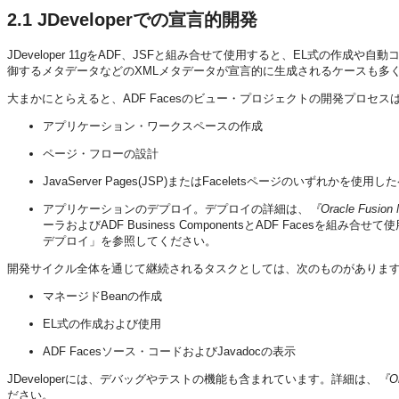
2.1
JDeveloperでの宣言的開発
JDeveloper 11
g
をADF、JSFと組み合せて使用すると、EL式の作成や自
御するメタデータなどのXMLメタデータが宣言的に生成されるケースも多
大まかにとらえると、ADF Facesのビュー・プロジェクトの開発プロセ
アプリケーション・ワークスペースの作成
ページ・フローの設計
JavaServer Pages(JSP)またはFaceletsページのいずれかを
アプリケーションのデプロイ。デプロイの詳細は、
『Oracle Fusion
ーラおよびADF Business ComponentsとADF Facesを組み合
デプロイ」を参照してください。
開発サイクル全体を通じて継続されるタスクとしては、次のものがありま
マネージドBeanの作成
EL式の作成および使用
ADF Facesソース・コードおよびJavadocの表示
JDeveloperには、デバッグやテストの機能も含まれています。詳細は、
『Or
ださい。