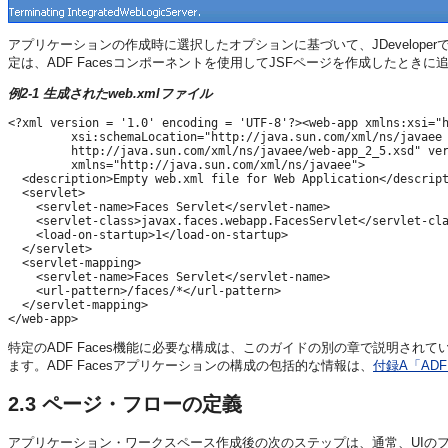
アプリケーションの作成時に選択したオプションに基づいて、JDevelop
定は、ADF Facesコンポーネントを使用してJSFページを作成したときに
例2-1 生成されたweb.xmlファイル
<?xml version = '1.0' encoding = 'UTF-8'?><web-app xmlns:xsi="h
         xsi:schemaLocation="http://java.sun.com/xml/ns/javaee

         http://java.sun.com/xml/ns/javaee/web-app_2_5.xsd" ver
         xmlns="http://java.sun.com/xml/ns/javaee">

  <description>Empty web.xml file for Web Application</descript
  <servlet>

    <servlet-name>Faces Servlet</servlet-name>

    <servlet-class>javax.faces.webapp.FacesServlet</servlet-cla
    <load-on-startup>1</load-on-startup>

  </servlet>

  <servlet-mapping>

    <servlet-name>Faces Servlet</servlet-name>

    <url-pattern>/faces/*</url-pattern>

  </servlet-mapping>

特定のADF Faces機能に必要な構成は、このガイドの別の章で説明さ
ます。ADF Facesアプリケーションの構成の包括的な情報は、
付録A「ADF
2.3
ページ・フローの定義
アプリケーション・ワークスペース作成後の次のステップは、通常、UIのフ