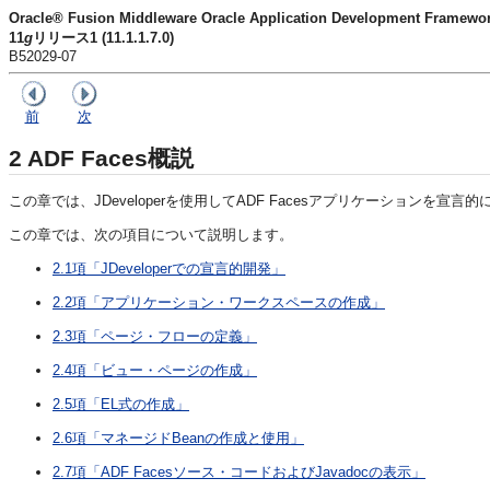
Oracle® Fusion Middleware Oracle Application Developme
11
g
リリース1 (11.1.1.7.0)
B52029-07
前
次
2
ADF Faces概説
この章では、JDeveloperを使用してADF Facesアプリケーションを
この章では、次の項目について説明します。
2.1項「JDeveloperでの宣言的開発」
2.2項「アプリケーション・ワークスペースの作成」
2.3項「ページ・フローの定義」
2.4項「ビュー・ページの作成」
2.5項「EL式の作成」
2.6項「マネージドBeanの作成と使用」
2.7項「ADF Facesソース・コードおよびJavadocの表示」