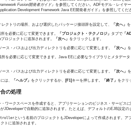
ent Framework Fusion開発者ガイド』
を参照してください。ADFモデル・レイヤー、E
le Application Development Framework Java EE開発者ガイド』を参照してく
、ディレクトリの場所、および選択したパッケージ接頭辞を設定して、
「次へ」
を
場所を必要に応じて変更できます。
「プロジェクト・テクノロジ」
タブで
「AD
bプロジェクトに追加されます。
「次へ」
をクリックします。
vaソース・パスおよび出力ディレクトリを必要に応じて変更します。
「次へ」
場所を必要に応じて変更できます。Java EEに必要なライブラリとメタデ
vaソース・パスおよび出力ディレクトリを必要に応じて変更します。
「次へ」
るには、
「ヘルプ」
をクリックするか、
[F1]
キーを押します。
「終了」
をクリ
場合の処理
ーション・ワークスペースを作成すると、アプリケーションのビジネス・サービス
JDeveloperで自動的に追加されます。たとえば、デフォルトのEJB設定のまま
という名前のプロジェクトもJDeveloperによって作成されます。アプ
troller
ジェクトに追加されます。