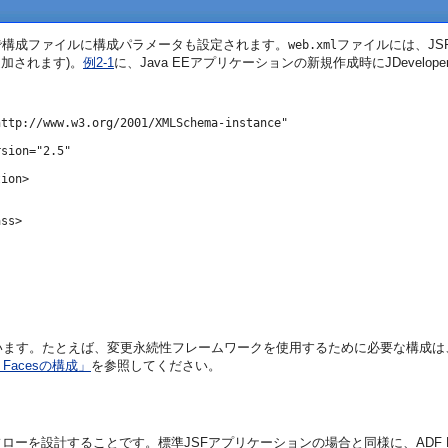
erで構成ファイルに構成パラメータも設定されます。
ファイルには、JS
web.xml
追加されます)。
例2-1
に、Java EEアプリケーションの新規作成時にJDevelo
ttp://www.w3.org/2001/XMLSchema-instance"

sion="2.5"

ion>

ss>

れています。たとえば、変更永続性フレームワークを使用するために必要な構成は
 Facesの構成」
を参照してください。
ローを設計することです。標準JSFアプリケーションの場合と同様に、ADF 