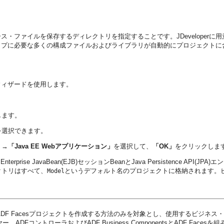
・ファイルを保存するディレクトリを指定することです。JDeveloper
イプに必要な多くの構成ファイルおよびライブラリが自動的にプロジェクトに
ウィザードを使用します。
します。
を選択できます。
」
→
「Java EE Webアプリケーション」
を選択して、
「OK」
をクリックしま
ise JavaBean(EJB)セッションBeanとJava Persistence A
クトリはすべて、
というデフォルト名のプロジェクトに格納されます。
Model
DF Facesプロジェクトを作成する方法のみを対象とし、使用するビジネ
DFコントローラおよびADF Business ComponentsとADF Face