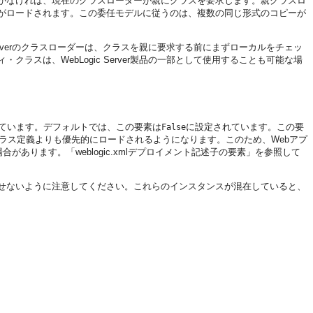
がなければ、現在のクラスローダーが親にクラスを要求します。親クラスロ
がロードされます。この委任モデルに従うのは、複数の同じ形式のコピーが
erverのクラスローダーは、クラスを親に要求する前にまずローカルをチェッ
スは、WebLogic Server製品の一部として使用することも可能な場
れています。デフォルトでは、この要素は
に設定されています。この要
False
ラス定義よりも優先的にロードされるようになります。このため、Webアプ
があります。「weblogic.xmlデプロイメント記述子の要素」を参照して
させないように注意してください。これらのインスタンスが混在していると、