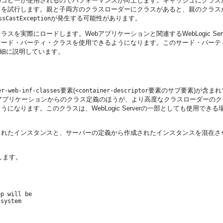
のコピーが使用されるのでパフォーマンスが向上します。キャッシュにクラス
ドを試行します。親と子両方のクラスローダーにクラスがあると、親のクラス
が発生する可能性があります。
ssCastException
を実際にロードします。Webアプリケーションと関連するWebLogic S
ド・パーティ・クラスを使用できるようになります。このサード・パーティ・クラ
細に説明しています。
要素(
要素のサブ要素)が含ま
er-web-inf-classes
<container-descriptor
アプリケーションからのクラス定義のほうが、より高度なクラスローダーのク
ます。このクラスは、WebLogic Serverの一部としても使用できる場合
されたインスタンスと、サーバーの定義から作成されたインスタンスを混在
します。
p will be

system
