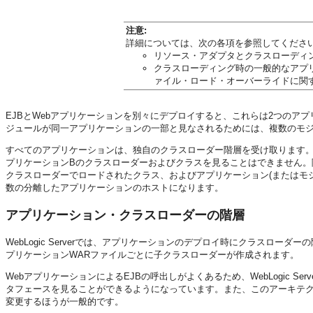
注意:
詳細については、次の各項を参照してくださ
リソース・アダプタとクラスローディ
クラスローディング時の一般的なアプ
ァイル・ロード・オーバーライドに関
EJBとWebアプリケーションを別々にデプロイすると、これらは2つのア
ジュールが同一アプリケーションの一部と見なされるためには、複数のモジ
すべてのアプリケーションは、独自のクラスローダー階層を受け取ります
プリケーションBのクラスローダーおよびクラスを見ることはできません。
クラスローダーでロードされたクラス、およびアプリケーション(またはモジュー
数の分離したアプリケーションのホストになります。
アプリケーション・クラスローダーの階層
WebLogic Serverでは、アプリケーションのデプロイ時にクラスロ
プリケーションWARファイルごとに子クラスローダーが作成されます。
WebアプリケーションによるEJBの呼出しがよくあるため、WebLogic Se
タフェースを見ることができるようになっています。また、このアーキテクチ
変更するほうが一般的です。