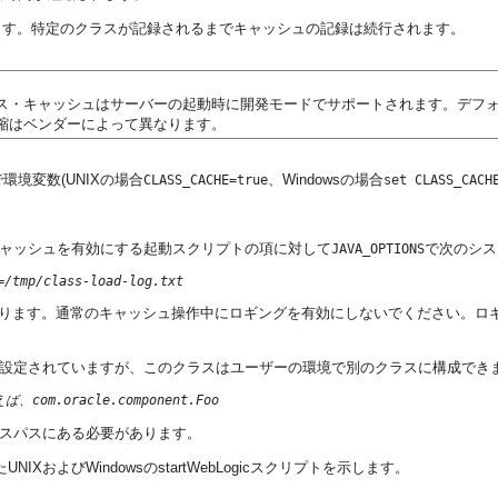
ます。特定のクラスが記録されるまでキャッシュの記録は続行されます。
ス・キャッシュはサーバーの起動時に開発モードでサポートされます。デフ
縮はベンダーによって異なります。
環境変数(UNIXの場合
、Windowsの場合
CLASS_CACHE=true
set CLASS_CACH
キャッシュを有効にする起動スクリプトの項に対して
で次のシス
JAVA_OPTIONS
=/tmp/class-load-log.txt
あります。通常のキャッシュ操作中にロギングを有効にしないでください。ロ
に設定されていますが、このクラスはユーザーの環境で別のクラスに構成でき
えば、com.oracle.component.Foo
のクラスパスにある必要があります。
よびWindowsのstartWebLogicスクリプトを示します。