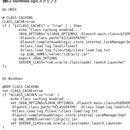
例8-2 startWebLogicスクリプト
On UNIX

# CLASS CACHING

CLASS_CACHE=true

if [ "${CLASS_CACHE}" = "true" ] ; then

        echo "Class caching enabled..."

        JAVA_OPTIONS="${JAVA_OPTIONS} -Dlaunch.main.class=${SER
        -Dlaunch.class.path="${CLASSPATH}" 

        -Dlaunch.complete=weblogic.store.internal.LockManagerIm
        -Dclass.load.log.level=finest 

        -Dclass.load.log.file=/tmp/class-load-log.txt 

        -cp ${WL_HOME}/server/lib/pcl2.jar"

        export JAVA_OPTIONS

        SERVER_CLASS="com.oracle.classloader.launch.Launcher"

fi

On Windows

@REM CLASS CACHING

set CLASS_CACHE=true

if "%CLASS_CACHE%"=="true" (

    echo Class caching enabled...

    set JAVA_OPTIONS=%JAVA_OPTIONS% -Dlaunch.main.class=%SERVER
    -Dlaunch.class.path="%CLASSPATH%" -Dclass.load.log.level=fi
    -Dclass.load.log.file=C:\class-load-log.txt 

    -Dlaunch.complete=weblogic.store.internal.LockManagerImpl 

    -cp %WL_HOME%\server\lib\pcl2.jar

    set SERVER_CLASS=com.oracle.classloader.launch.Launcher
