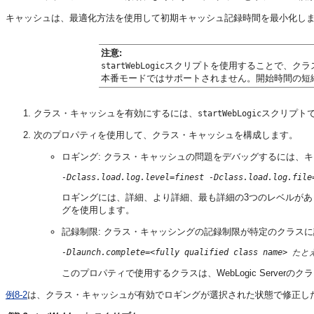
キャッシュは、最適化方法を使用して初期キャッシュ記録時間を最小化し
注意:
スクリプトを使用することで、クラ
startWebLogic
本番モードではサポートされません。開始時間の短
クラス・キャッシュを有効にするには、
スクリプトで
startWebLogic
次のプロパティを使用して、クラス・キャッシュを構成します。
ロギング: クラス・キャッシュの問題をデバッグするには、
-Dclass.load.log.level=finest -Dclass.load.log.file
ロギングには、詳細、より詳細、最も詳細の3つのレベルが
グを使用します。
記録制限: クラス・キャッシングの記録制限が特定のクラス
-Dlaunch.complete=<fully qualified class name> たと
このプロパティで使用するクラスは、WebLogic Server
例8-2
は、クラス・キャッシュが有効でロギングが選択された状態で修正したUNIXお