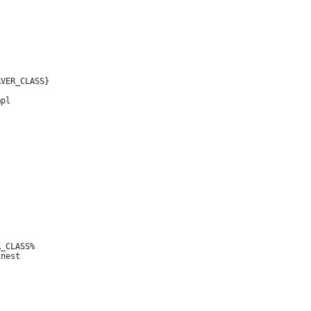
VER_CLASS} 

pl 

_CLASS% 

nest 
