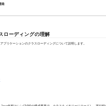
の開発
クラスローディングの理解
Java EEアプリケーションのクラスローディングについて説明します。
有
Java仮想マシン(JVM)の構成要素で、クラスをメモリーにロードし、実行