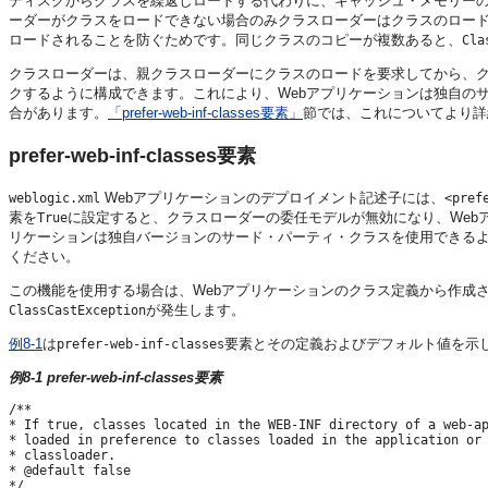
ディスクからクラスを繰返しロードする代わりに、キャッシュ・メモリー
ーダーがクラスをロードできない場合のみクラスローダーはクラスのロー
ロードされることを防ぐためです。同じクラスのコピーが複数あると、
Cla
クラスローダーは、親クラスローダーにクラスのロードを要求してから、クラス
クするように構成できます。これにより、Webアプリケーションは独自のサー
合があります。
「prefer-web-inf-classes要素」
節では、これについてより詳
prefer-web-inf-classes要素
Webアプリケーションのデプロイメント記述子には、
weblogic.xml
<pref
素を
に設定すると、クラスローダーの委任モデルが無効になり、Web
True
リケーションは独自バージョンのサード・パーティ・クラスを使用できるようになり
ください。
この機能を使用する場合は、Webアプリケーションのクラス定義から作成
が発生します。
ClassCastException
例8-1
は
要素とその定義およびデフォルト値を示
prefer-web-inf-classes
例8-1 prefer-web-inf-classes要素
/** 

* If true, classes located in the WEB-INF directory of a web-ap
* loaded in preference to classes loaded in the application or 
* classloader. 

* @default false 

*/ 
