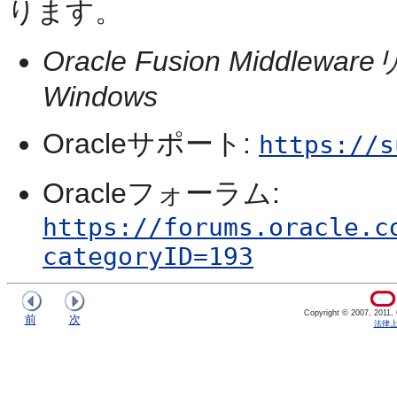
ります。
Oracle Fusion Middlewa
Windows
Oracleサポート:
https://s
Oracleフォーラム:
https://forums.oracle.c
categoryID=193
Copyright © 2007, 2011, Or
前
次
法律