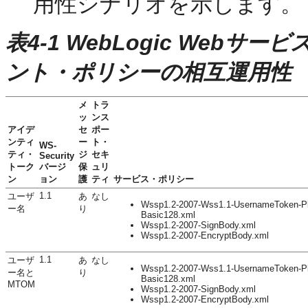
用性シナリオを示します。
表4-1 WebLogic Webサ
ント・ポリシーの相互運用性
メ
トラ
ッ
ンス
アイデ
セ
ポー
ンティ
ー
ト・
WS-
ティ・
ジ
セキ
Security
トーク
バージ
保
ュリ
ン
ョン
護
ティ
サービス・ポリシー
1.1
ユーザ
あ
なし
Wssp1.2-2007-Wss1.1-UsernameToken-Pl
ー名
り
Basic128.xml
Wssp1.2-2007-SignBody.xml
Wssp1.2-2007-EncryptBody.xml
1.1
ユーザ
あ
なし
Wssp1.2-2007-Wss1.1-UsernameToken-Pl
ー名と
り
Basic128.xml
MTOM
Wssp1.2-2007-SignBody.xml
Wssp1.2-2007-EncryptBody.xml