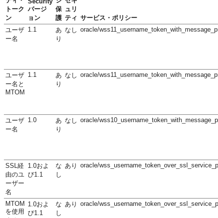
ティ・
ジ
セキ
Security
トーク
バージ
保
ュリ
ン
ョン
護
ティ
サービス・ポリシー
1.1
oracle/wss11_username_token_with_message_pro
ユーザ
あ
なし
ー名
り
1.1
oracle/wss11_username_token_with_message_pro
ユーザ
あ
なし
ー名と
り
MTOM
1.0
oracle/wss10_username_token_with_message_pro
ユーザ
あ
なし
ー名
り
oracle/wss_username_token_over_ssl_service_p
SSL経
1.0およ
な
あり
由のユ
び1.1
し
ーザー
名
MTOM
oracle/wss_username_token_over_ssl_service_p
1.0およ
な
あり
を使用
び1.1
し