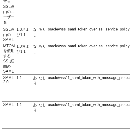
する
SSL経
由のユ
ーザー
名
oracle/wss_saml_token_over_ssl_service_policy
SSL経
1.0およ
な
あり
由の
び1.1
し
SAML
MTOM
oracle/wss_saml_token_over_ssl_service_policy
1.0およ
な
あり
を使用
び1.1
し
する
SSL経
由の
SAML
SAML
1.1
oracle/wss11_saml_token_with_message_protect
あ
なし
2.0
り
SAML
1.1
oracle/wss11_saml_token_with_message_protect
あ
なし
り