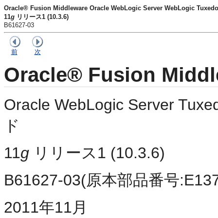
Oracle® Fusion Middleware Oracle WebLogic Server WebLogic
11
g
リリース1 (10.3.6)
B61627-03
前
次
Oracle® Fusion Midd
Oracle WebLogic Server
ド
11
g
リリース1 (10.3.6)
B61627-03(原本部品番号:E1372
2011年11月