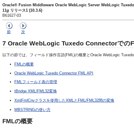
Oracle® Fusion Middleware Oracle WebLogic Server WebLogic
11
g
リリース1 (10.3.6)
B61627-03
前
次
7
Oracle WebLogic Tuxedo Connector
以下の節では、フィールド操作言語(FML)の概要とOracle WebLogic Tux
FMLの概要
Oracle WebLogic Tuxedo Connector FML API
FMLフィールド表の管理
tBridge XML/FML32変換
XmlFmlCnvクラスを使用したXMLとFML/FML32間の変換
MBSTRINGの使い方
FMLの概要