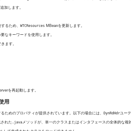
に追加します。
映するため、
MBeanを更新します。
WTCResources
めに必要なキーワードを使用します。
できます。
erverを再起動します。
の使用
法でコンパイルするためのプロパティが提供されています。以下の場合には、
ユー
DynRdHdr
成された
メソッドが、単一のクラスまたはインタフェースの全体的な複雑
.java