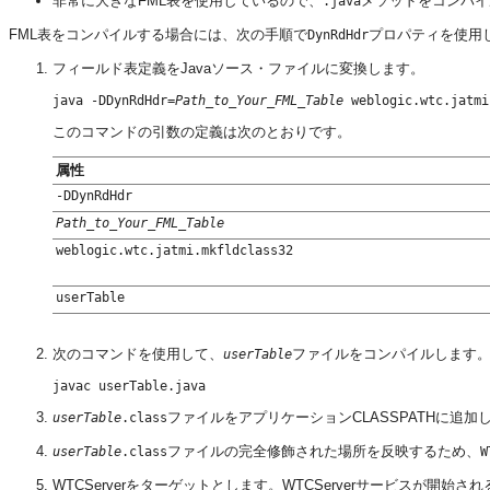
非常に大きなFML表を使用しているので、
メソッドをコンパイ
.java
FML表をコンパイルする場合には、次の手順で
プロパティを使用
DynRdHdr
フィールド表定義をJavaソース・ファイルに変換します。
java -DDynRdHdr=
Path_to_Your_FML_Table
このコマンドの引数の定義は次のとおりです。
属性
Path_to_Your_FML_Table
次のコマンドを使用して、
ファイルをコンパイルします
userTable
ファイルをアプリケーションCLASSPATHに追加
userTable
.class
ファイルの完全修飾された場所を反映するため、
userTable
.class
W
WTCServerをターゲットとします。WTCServerサービスが開始さ