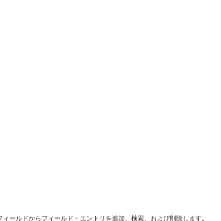
してFML32フィールドからフィールド・エントリを追加、検索、および削除します。