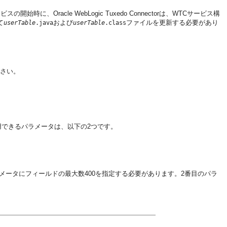
Oracle WebLogic Tuxedo Connectorは、WTCサービス構
て
および
ファイルを更新する必要があり
userTable
.java
userTable
.class
ださい。
利用できるパラメータは、以下の2つです。
メータにフィールドの最大数400を指定する必要があります。2番目のパラ