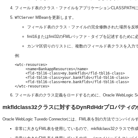
フィールド表のクラス・ファイルをアプリケーションCLASSPATH
MBeanを更新します。
WTCServer
フィールド表のクラス・ファイルの完全修飾された場所を反
fml16またはfml32のFMLバッファ・タイプを記述するた
カンマ区切りのリストに、複数のフィールド表クラスを入力
例:
<wtc-resources>

     <name>BankappResources</name>

     <fld-tbl16-class>my.bankflds</fld-tbl16-class>

     <fld-tbl16-class>your.bankflds</fld-tbl16-class>

     <fld-tbl16-class>more.bankflds</fld-tbl16-class>

フィールド表のクラス定義をロードするために、Oracle WebLogic S
mkfldclass32クラスに対するDynRdHdrプロパティ
Oracle WebLogic Tuxedo Connectorには、FML表を別の方
非常に大きなFML表を使用しているので、mkfldclass32クラスで作