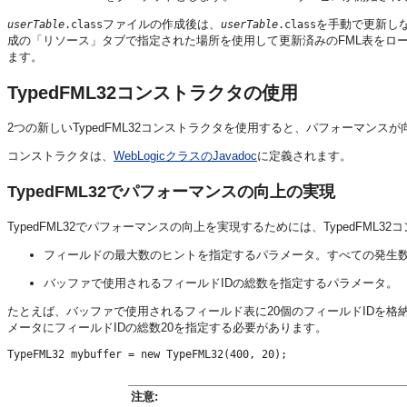
ファイルの作成後は、
を手動で更新しなく
userTable
.class
userTable
.class
成の「リソース」タブで指定された場所を使用して更新済みのFML表をロ
ます。
TypedFML32コンストラクタの使用
2つの新しいTypedFML32コンストラクタを使用すると、パフォーマン
コンストラクタは、
WebLogicクラスのJavadoc
に定義されます。
TypedFML32でパフォーマンスの向上の実現
TypedFML32でパフォーマンスの向上を実現するためには、TypedF
フィールドの最大数のヒントを指定するパラメータ。すべての発生
バッファで使用されるフィールドIDの総数を指定するパラメータ。
たとえば、バッファで使用されるフィールド表に20個のフィールドIDを格
メータにフィールドIDの総数20を指定する必要があります。
注意: