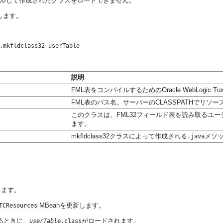
ルして作成されたクラスをロードできません。
します。
説明
FML表をコンパイルするためのOracle WebLogic Tux
FML表のパス名。サーバーのCLASSPATHでリ
このクラスは、FML32フィールド表を読み取るユーテ
ます。
mkfldclass32クラスによって作成される
メソ
.java
。
します。
MBeanを更新します。
TCResources
れるときに、
がロードされます。
userTable
.class