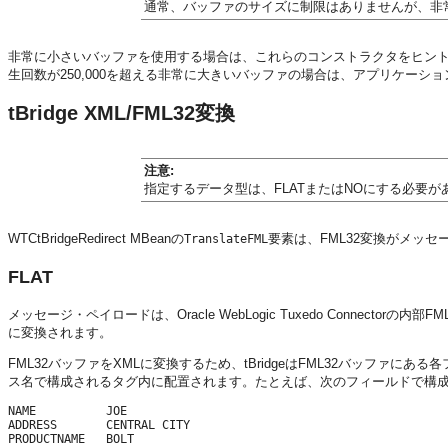
通常、バッファのサイズに制限はありませんが、非
非常に小さいバッファを使用する場合は、これらのコンストラクタをヒント
生回数が250,000を超える非常に大きいバッファの場合は、アプリケーシ
tBridge XML/FML32変換
注意:
指定するデータ型は、FLATまたはNOにする必要
WTCtBridgeRedirect MBeanの
要素は、FML32変換がメッセ
TranslateFML
FLAT
メッセージ・ペイロードは、Oracle WebLogic Tuxedo Conn
に変換されます。
FML32バッファをXMLに変換するため、tBridgeはFML32バッ
ス名で構成されるタグ内に配置されます。たとえば、次のフィールドで構成さ
NAME          JOE

ADDRESS       CENTRAL CITY

PRODUCTNAME   BOLT
