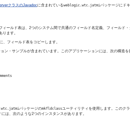
ServerクラスのJavadoc
に含まれている
パッケージにド
weblogic.wtc.jatmi
れます。フィールド表は、2つのシステム間で共通のフィールド名定義、フィール
があります。
nector環境に、フィールド表をコピーします。
ション・サンプルが含まれています。このアプリケーションには、次の構造を
ments

     

     

     

パッケージの
ユーティリティを使用します。このクラス
.wtc.jatmi
mkfldclass
ィには、次のような2つのインスタンスがあります。