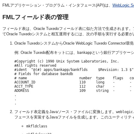
FMLアプリケーション・プログラム・インタフェース(API)は、
WebLogic 
FMLフィールド表の管理
フィールド表は、Oracle Tuxedoフィールド表に似た方法で生成さ
てOracle Tuxedoシステムと相互運用するには、次の手順を実行する必要
Oracle TuxedoシステムからOracle WebLogic Tuxedo Con
例: Oracle Tuxedo配布キットには、
という銀行アプリケー
bankapp
#Copyright (c) 1990 Unix System Laboratories, Inc.

#All rights reserved

#ident  "@(#) apps/bankapp/bankflds     $Revision: 1.3 $"

# Fields for database bankdb

# name                         number  type    flags   com
ACCOUNT_ID                     110     long    -       -  
ACCT_TYPE                      112     char    -       -  
ADDRESS                        109     string  -       -  
.

.

フィールド表定義をJavaソース・ファイルに変換します。
weblogic
フェースを実装するJavaファイルを生成します。このユーティリテ
mkfldclass