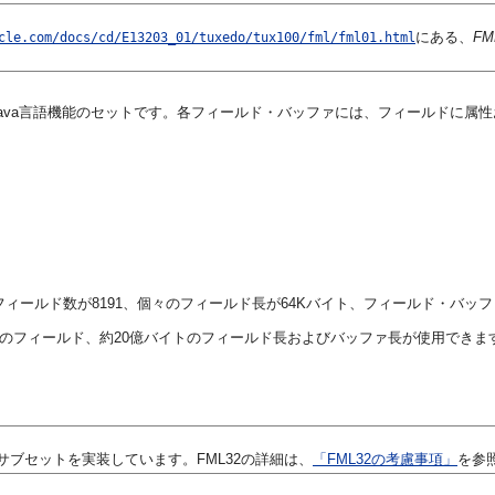
にある、
F
cle.com/docs/cd/E13203_01/tuxedo/tux100/fml/fml01.html
Java言語機能のセットです。各フィールド・バッファには、フィールドに属
フィールド数が8191、個々のフィールド長が64Kバイト、フィールド・バッ
千万のフィールド、約20億バイトのフィールド長およびバッファ長が使用できま
、FML機能のサブセットを実装しています。FML32の詳細は、
「FML32の考慮事項」
を参