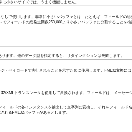
常に小さいサイズでは、うまく機能しません。
なしで使用します。非常に小さいバッファとは、たとえば、フィールドの総
ョンでフィールドの総発生回数250,000より小さいバッファに分割することを
があります。他のデータ型を指定すると、リダイレクションは失敗します。
ージ・ペイロードで実行されることを示すために使用します。FML32変換には
ectorの内部FML32/XMLトランスレータを使用して変換されます。フィールドは
ファにある各フィールドの各インスタンスを抽出して文字列に変換し、それをフィー
れるFML32バッファがあるとします。