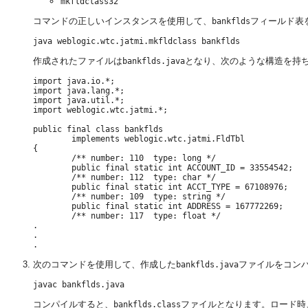
mkfldclass32
コマンドの正しいインスタンスを使用して、
フィールド表をF
bankflds
作成されたファイルは
となり、次のような構造を持
bankflds.java
import java.io.*;

import java.lang.*;

import java.util.*;

import weblogic.wtc.jatmi.*;

public final class bankflds

        implements weblogic.wtc.jatmi.FldTbl

{

        /** number: 110  type: long */

        public final static int ACCOUNT_ID = 33554542;

        /** number: 112  type: char */

        public final static int ACCT_TYPE = 67108976;

        /** number: 109  type: string */

        public final static int ADDRESS = 167772269;

        /** number: 117  type: float */

.

.

次のコマンドを使用して、作成した
ファイルをコン
bankflds.java
コンパイルすると、
ファイルとなります。ロード時、Or
bankflds.class