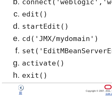
connect('weblogic','w
edit()
startEdit()
cd('JMX/mydomain')
set('EditMBeanServerE
activate()
exit()
Copyright © 2007, 2011, Or
前
法律