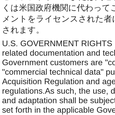
くは米国政府機関に代わって
メントをライセンスされた者
されます。
U.S. GOVERNMENT RIGHTS Pro
related documentation and tech
Government customers are "co
"commercial technical data" pu
Acquisition Regulation and ag
regulations.As such, the use, d
and adaptation shall be subject
set forth in the applicable Gov