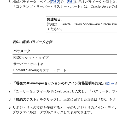
構成パラメータ・ペイン(
図6-2
)で、
表6-1
に示すパラメータと値を入力し
「コンテンツ・サーバー・リスナー・ポート」は、Oracle Server
関連項目:
詳細は、
Oracle Fusion Middleware Oracle
ください。
表6-1 構成パラメータと値
パラメータ
RIDCソケット・タイプ
サーバー・ホスト名
Content Serverのリスナー・ポート
「現在のJDeveloperセッションのログイン資格証明を指定」
(
図6-2
「ユーザー名」フィールドに
と入力し、「パスワード」フィー
weblogic
「接続のテスト」
をクリックし、正常に完了した場合は
「OK」
をク
リポジトリへの接続を作成すると、そのリポジトリのメイン・ディレ
ダやファイルは、ダブルクリックして表示できます。