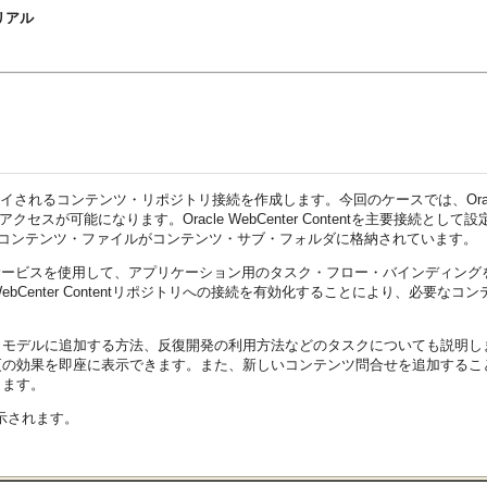
トリアル
ロイされるコンテンツ・リポジトリ接続を作成します。今回のケースでは、Oracle We
・サービスへのアクセスが可能になります。Oracle WebCenter Contentを主要接
Lコンテンツ・ファイルがコンテンツ・サブ・フォルダに格納されています。
・サービスを使用して、アプリケーション用のタスク・フロー・バインディング
WebCenter Contentリポジトリへの接続を有効化することにより、必
・モデルに追加する方法、
反復開発の利用方法などのタスクについても説明します。
更の効果を即座に表示できます。また、新しい
コンテンツ問合せを追加するこ
ります。
示されます。