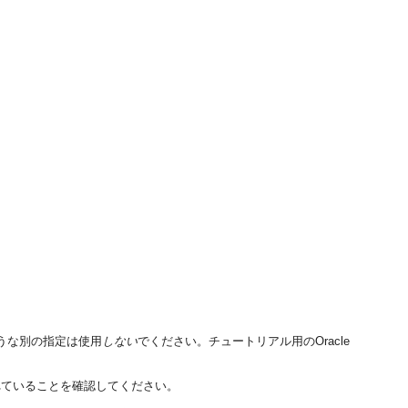
うな別の指定は使用
しない
でください。チュートリアル用のOracle
れていることを確認してください。