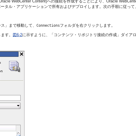
WebCenter Content)への接続を作成することにより、Oracle WebCenter 
ポータル・アプリケーションで所有およびデプロイします。次の手順に従って
ース」まで移動して、
フォルダを右クリックします。
Connections
します。
図6-2
に示すように、「コンテンツ・リポジトリ接続の作成」ダイア