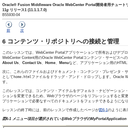
Oracle® Fusion Middleware Oracle WebCenter Portal開発者用チュー
11
g
リリース1 (11.1.1.7.0)
B55930-04
前
次
6
コンテンツ・リポジトリへの接続と管理
このレッスンでは、WebCenter Portalアプリケーションで所有およびデプ
WebCenter Content用のOracle WebCenter Portalコンテンツ
About Us
、
Contact Us
、
Home
、
Menu
など、アプリケーション用のHTM
次に、これらのファイルおよび
ドキュメント - コンテンツ・プレゼンタ
として
ファイルをドラッグ・アンド・ドロップします。Oracle 
home.html
す。
このレッスンでは、
コンテンツ・アイテムをデフォルト・ナビゲーション
ションを変更できるため、Webブラウザのページをリフレッシュすると変
プリケーションで必要なすべてのドキュメントをフェッチできるようにな
レッスンの終了時には、前のレッスンで作成したページが
図6-1
のように表
図6-1 メニュー項目が選択されているWebブラウザのMyPortalApplication