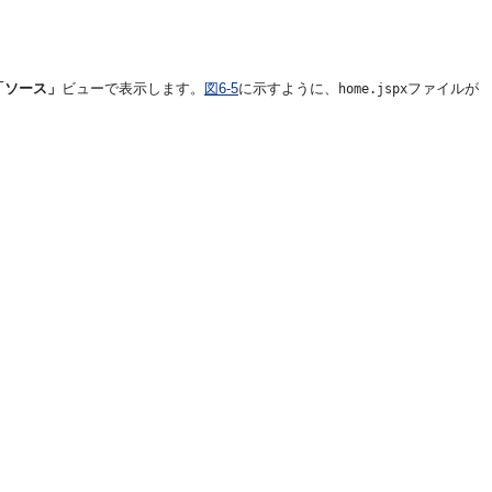
「ソース」
ビューで表示します。
図6-5
に示すように、
ファイルが
home.jspx