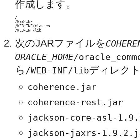
作成します。
/

/WEB-INF

/WEB-INF/classes

次のJARファイルを
COHERE
ORACLE_HOME
/oracle_comm
ら
ディレクト
/WEB-INF/lib
coherence.jar
coherence-rest.jar
jackson-core-asl-1.9.
jackson-jaxrs-1.9.2.j