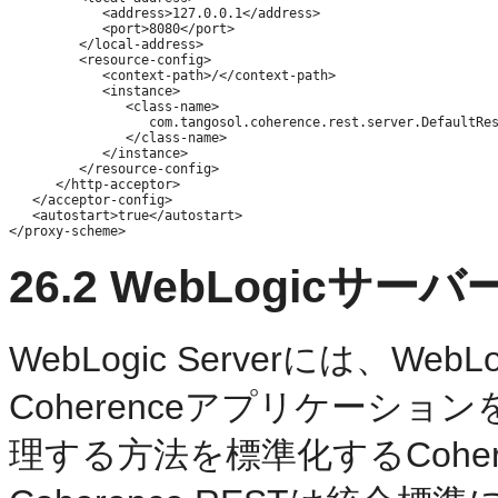
            <address>127.0.0.1</address>

            <port>8080</port>

         </local-address>

         <resource-config>

            <context-path>/</context-path>

            <instance>

               <class-name>

                  com.tangosol.coherence.rest.server.DefaultRes
               </class-name>

            </instance>

         </resource-config>

      </http-acceptor>

   </acceptor-config>

   <autostart>true</autostart>

26.2
WebLogicサー
WebLogic Serverには、W
Coherenceアプリケーシ
理する方法を標準化するCohe