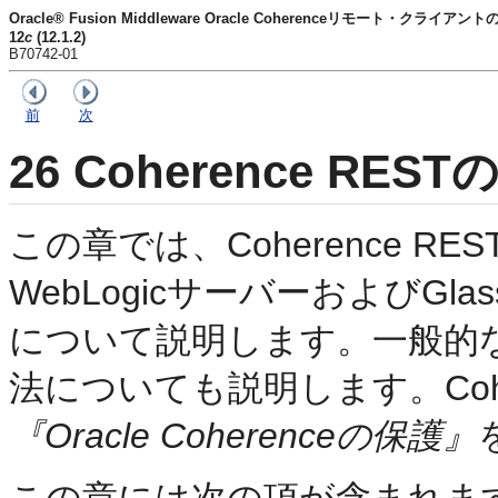
Oracle® Fusion Middleware Oracle Coherenceリモート・クライアン
12
c
(12.1.2)
B70742-01
前
次
26
Coherence RES
この章では、Coherence R
WebLogicサーバーおよびGl
について説明します。一般的
法についても説明します。Cohe
『Oracle Coherenceの保護』
この章には次の項が含まれます