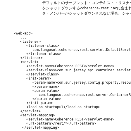
デフォルトのサーブレット・コンテキスト・リスナ
をシャットダウンする
に含ま
coherence-rest.jar
タ・メンバーがシャットダウンされない場合、シャ
<web-app>

   ...

   <listener>

      <listener-class>

         com.tangosol.coherence.rest.servlet.DefaultServl
      </listener-class>

   </listener>

   <servlet>

      <servlet-name>Coherence REST</servlet-name>

      <servlet-class>com.sun.jersey.spi.container.servlet
      </servlet-class>

      <init-param>

         <param-name>com.sun.jersey.config.property.resou
         </param-name>

         <param-value>

            com.tangosol.coherence.rest.server.ContainerR
         </param-value>

      </init-param>

      <load-on-startup>1</load-on-startup>

   </servlet>

   <servlet-mapping>

      <servlet-name>Coherence REST</servlet-name>

      <url-pattern>/rest/*</url-pattern>

    </servlet-mapping>
