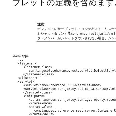
ブレットの定義を含めます
注意:
デフォルトのサーブレット・コンテキスト・リスナ
をシャットダウンする
に含ま
coherence-rest.jar
タ・メンバーがシャットダウンされない場合、シャ
<web-app>

   ...

   <listener>

      <listener-class>

         com.tangosol.coherence.rest.servlet.DefaultServl
      </listener-class>

   </listener>

   <servlet>

      <servlet-name>Coherence REST</servlet-name>

      <servlet-class>com.sun.jersey.spi.container.servlet
      </servlet-class>

      <init-param>

         <param-name>com.sun.jersey.config.property.resou
         </param-name>

         <param-value>

            com.tangosol.coherence.rest.server.ContainerR
         </param-value>
