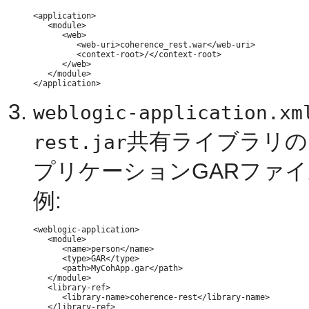
<application>

   <module>

      <web>

         <web-uri>coherence_rest.war</web-uri>

         <context-root>/</context-root>

      </web>

   </module>

weblogic-application.xm
共有ライブラリのラ
rest.jar
プリケーションGARファ
例:
<weblogic-application>

   <module>

      <name>person</name>

      <type>GAR</type>

      <path>MyCohApp.gar</path>

   </module>

   <library-ref>

      <library-name>coherence-rest</library-name>

   </library-ref>
