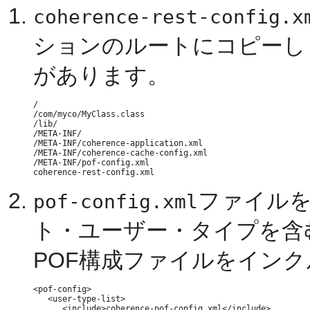
coherence-rest-config.x
ションのルートにコピーし
があります。
/

/com/myco/MyClass.class

/lib/

/META-INF/

/META-INF/coherence-application.xml

/META-INF/coherence-cache-config.xml

/META-INF/pof-config.xml

ファイルを編
pof-config.xml
ト・ユーザー・タイプを含
POF構成ファイルをインク
<pof-config>

   <user-type-list>

      <include>coherence-pof-config.xml</include>
