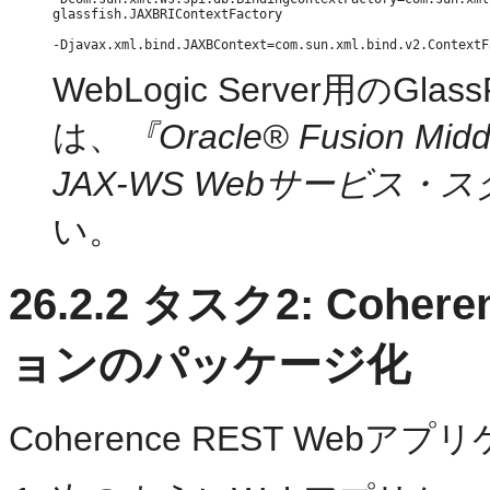
glassfish.JAXBRIContextFactory

WebLogic Server用のG
は、
『Oracle® Fusion Midd
JAX-WS Webサービス
い。
26.2.2
タスク2: Coher
ョンのパッケージ化
Coherence REST We