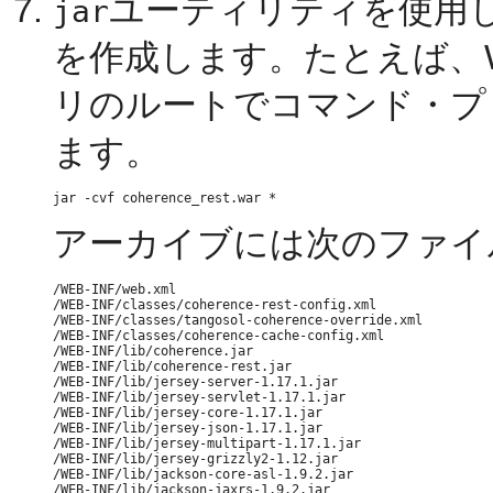
ユーティリティを使用して、
jar
を作成します。たとえば、
リのルートでコマンド・プ
ます。
アーカイブには次のファイ
/WEB-INF/web.xml

/WEB-INF/classes/coherence-rest-config.xml

/WEB-INF/classes/tangosol-coherence-override.xml

/WEB-INF/classes/coherence-cache-config.xml

/WEB-INF/lib/coherence.jar

/WEB-INF/lib/coherence-rest.jar

/WEB-INF/lib/jersey-server-1.17.1.jar

/WEB-INF/lib/jersey-servlet-1.17.1.jar

/WEB-INF/lib/jersey-core-1.17.1.jar

/WEB-INF/lib/jersey-json-1.17.1.jar

/WEB-INF/lib/jersey-multipart-1.17.1.jar

/WEB-INF/lib/jersey-grizzly2-1.12.jar

/WEB-INF/lib/jackson-core-asl-1.9.2.jar

/WEB-INF/lib/jackson-jaxrs-1.9.2.jar
