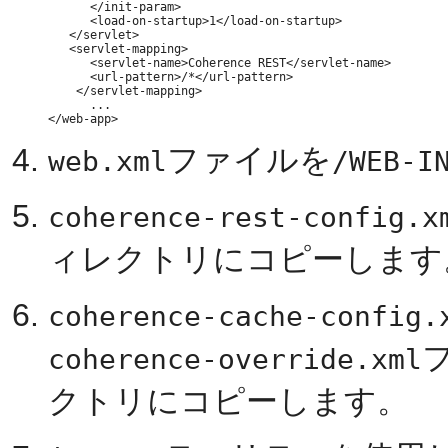
      </init-param>

      <load-on-startup>1</load-on-startup>

   </servlet>

   <servlet-mapping>

      <servlet-name>Coherence REST</servlet-name>

      <url-pattern>/*</url-pattern>

    </servlet-mapping>

      ...

ファイルを
web.xml
/WEB-I
coherence-rest-config.x
ィレクトリにコピーします
coherence-cache-config.
coherence-override.xml
クトリにコピーします。