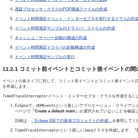
遅延プロセッサ・クラスのPOF構成ファイルの作成
イベント時間測定イベント・インターセプタを実行するクラスの作
イベント時間測定サンプルのドライバ・ファイルの作成
キャッシュ・サーバー起動の構成の作成
イベント時間測定ドライバの起動構成の作成
イベント時間測定サンプルの実行
11.2.1
コミット前イベントとコミット後イベントの間
イベントの各タイプに対して、コミット前イベントとコミット後イベント(
I
を作成します。
イベント・インターセプタ・クラスを作成するには
TimedTraceInterceptor
Eclipseで、
という新しいアプリケーション・クライアン
UEMEvents
ページで
「Create a default main」
が
選択されていない
ことを確認
詳細は、
「Eclipse IDEでの新規プロジェクトの作成」
を参照してく
という新しいJavaクラスを作成します。
「D
TimedTraceInterceptor