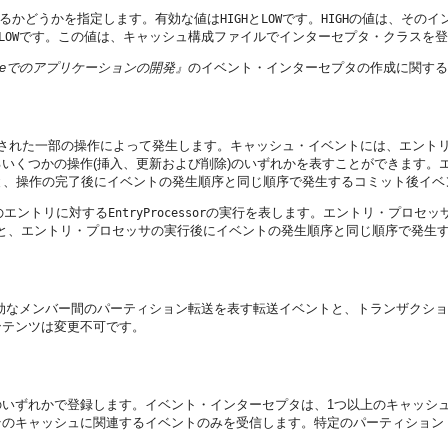
るかどうかを指定します。有効な値は
と
です。
の値は、そのイ
HIGH
LOW
HIGH
です。この値は、キャッシュ構成ファイルでインターセプタ・クラスを登
LOW
 Coherenceでのアプリケーションの開発』
のイベント・インターセプタの作成に関する
された一部の操作によって発生します。キャッシュ・イベントには、エント
るいくつかの操作(挿入、更新および削除)のいずれかを表すことができます
と、操作の完了後にイベントの発生順序と同じ順序で発生するコミット後イベ
のエントリに対する
の実行を表します。エントリ・プロセッ
EntryProcessor
)と、エントリ・プロセッサの実行後にイベントの発生順序と同じ順序で発生す
有効なメンバー間のパーティション転送を表す転送イベントと、トランザクシ
ンテンツは変更不可です。
いずれかで登録します。イベント・インターセプタは、1つ以上のキャッシ
そのキャッシュに関連するイベントのみを受信します。特定のパーティション