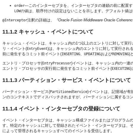
—このインターセプタを、インターセプタの連鎖の前に配置す
order
の値は、順序付けの設定はないことを示します。デフォルト値は
LOW
注釈の詳細は、
『Oracle Fusion Middleware Oracle
@Interceptor
11.1.2
キャッシュ・イベントについて
キャッシュ・イベントは、キャッシュ内の1つ以上のエントリに対して実行
リ・イベント(
)は、キャッシュ内のエントリに対して実行され
EntryEvent
前に発生するコミット前イベント(
、
および
)
INSERTING
UPDATING
REMOVING
エントリ・プロセッサ(
)イベントは、キャッシュ内の一連
EntryProcessor
エントリ・プロセッサの実行前に発生するコミット前イベント(
EXECUTING
11.1.3
パーティション・サービス・イベントについて
パーティション・サービス(
)イベントは、記憶域が
PartitionedService
ンのコンテキストでディスパッチされますが、パーティションに属するコ
11.1.4
イベント・インターセプタの登録について
イベント・インターセプタは、キャッシュ構成ファイルまたはプログラムの
す。特定のキャッシュに対して登録されたイベント・インターセプタは、
によって管理されるキャッシュすべてのイベントを受信します。