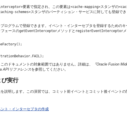
要素で指定され、この要素は
スタンザの
interceptor>
<cache-mapping>
<cac
スタンザのパーティション・サービスに対しても登録でき
caching-schemes>
をプログラムで登録できます。イベント・インターセプタを登録するためのキ
タフェースの
メソッドと
メ
getEventInterceptor
registerEventInterceptor
eFactory();

、このドキュメントの対象範囲ではありません。詳細は、
『Oracle Fusion
e Java APIリファレンス
を参照してください。
よび実行
法を説明します。この演習では、コミット前イベントとコミット後イベントの
ベント・インターセプタの作成