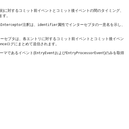
除)に対するコミット前イベントとコミット後イベントの間のタイミング、
ます。
注釈は、
属性でインターセプタの一意名を示し、
@Interceptor
identifier
ターセプタは、各エントリに対するコミット前イベントとコミット後イベン
enceログにまとめて送信されます。
ーマであるイベント(
および
)のみを取得
EntryEvent
EntryProcessorEvent