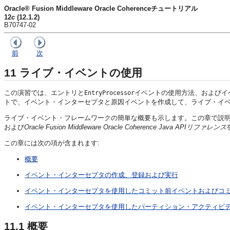
Oracle® Fusion Middleware Oracle Coherenceチュートリアル
12
c
(12.1.2)
B70747-02
前
次
11
ライブ・イベントの使用
この演習では、エントリと
イベントの使用方法、およびイ
EntryProcessor
トで、イベント・インターセプタと原因イベントを作成して、ライブ・イ
ライブ・イベント・フレームワークの簡単な概要も示します。この章で説明
および
Oracle Fusion Middleware Oracle Coherence Java APIリファレンス
この章には次の項が含まれます:
概要
イベント・インターセプタの作成、登録および実行
イベント・インターセプタを使用したコミット前イベントおよびコ
イベント・インターセプタを使用したパーティション・アクティビ
11.1
概要