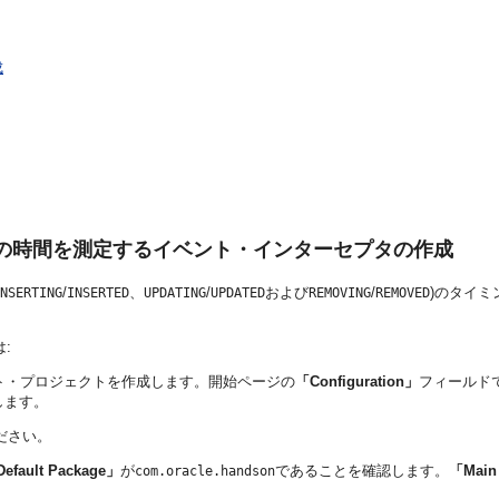
成
の時間を測定するイベント・インターセプタの作成
/
、
/
および
/
)のタイミ
NSERTING
INSERTED
UPDATING
UPDATED
REMOVING
REMOVED
:
ト・プロジェクトを作成します。開始ページの
「Configuration」
フィールド
します。
ださい。
efault Package」
が
であることを確認します。
「Main
com.oracle.handson