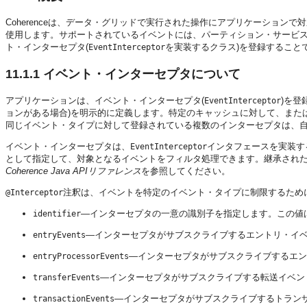
Coherenceは、データ・グリッドで実行された操作にアプリケーショ
使用します。サポートされているイベントには、パーティション・サービ
ト・インターセプタ(
を実装するクラス)を登録すること
EventInterceptor
11.1.1
イベント・インターセプタについて
アプリケーションは、イベント・インターセプタ(
)を
EventInterceptor
ョンがある場合)を明示的に定義します。特定のキャッシュに対して、また
同じイベント・タイプに対して登録されている複数のインターセプタは、自
イベント・インターセプタは、
インタフェースを実装す
EventInterceptor
として指定して、対象となるイベントをフィルタ処理できます。継承され
Coherence Java APIリファレンス
を参照してください。
注釈は、イベントを特定のイベント・タイプに制限するため
@Interceptor
—インターセプタの一意の識別子を指定します。この値
identifier
—インターセプタがサブスクライブするエントリ・イ
entryEvents
—インターセプタがサブスクライブするエン
entryProcessorEvents
—インターセプタがサブスクライブする転送イベン
transferEvents
—インターセプタがサブスクライブするトラン
transactionEvents