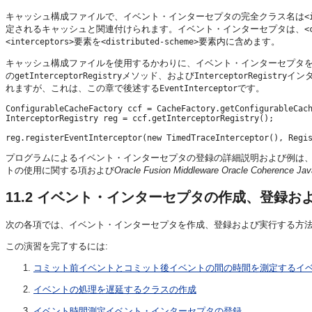
キャッシュ構成ファイルで、イベント・インターセプタの完全クラス名は
<
定されるキャッシュと関連付けられます。イベント・インターセプタは、
<
要素を
要素内に含めます。
<interceptors>
<distributed-scheme>
キャッシュ構成ファイルを使用するかわりに、イベント・インターセプタ
の
メソッド、および
イン
getInterceptorRegistry
InterceptorRegistry
れますが、これは、この章で後述する
です。
EventInterceptor
ConfigurableCacheFactory ccf = CacheFactory.getConfigurableCach
InterceptorRegistry reg = ccf.getInterceptorRegistry();

プログラムによるイベント・インターセプタの登録の詳細説明および例は
トの使用に関する項および
Oracle Fusion Middleware Oracle Coherenc
11.2
イベント・インターセプタの作成、登録お
次の各項では、イベント・インターセプタを作成、登録および実行する方
この演習を完了するには:
コミット前イベントとコミット後イベントの間の時間を測定するイ
イベントの処理を遅延するクラスの作成
イベント時間測定イベント・インターセプタの登録