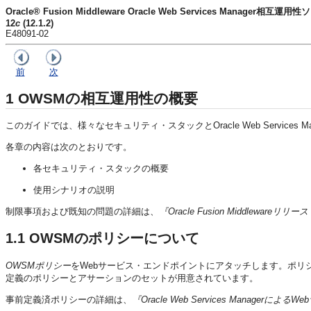
Oracle® Fusion Middleware Oracle Web Services Manager
12
c
(12.1.2)
E48091-02
前
次
1
OWSMの相互運用性の概要
このガイドでは、様々なセキュリティ・スタックとOracle Web Services 
各章の内容は次のとおりです。
各セキュリティ・スタックの概要
使用シナリオの説明
制限事項および既知の問題の詳細は、
『Oracle Fusion Middlewareリ
1.1
OWSMのポリシーについて
OWSMポリシー
をWebサービス・エンドポイントにアタッチします。ポリ
定義のポリシーとアサーションのセットが用意されています。
事前定義済ポリシーの詳細は、
『Oracle Web Services Manage