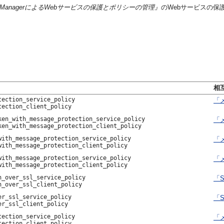
vices ManagerによるWebサービスの保護とポリシーの管理』
のWebサービスの
相
tection_service_policy
「メ
tection_client_policy
ken_with_message_protection_service_policy
「メ
ken_with_message_protection_client_policy
with_message_protection_service_policy
「メ
with_message_protection_client_policy
with_message_protection_service_policy
「メ
with_message_protection_client_policy
n_over_ssl_service_policy
「
n_over_ssl_client_policy
er_ssl_service_policy
「S
er_ssl_client_policy
tection_service_policy
「メ
tection_client_policy