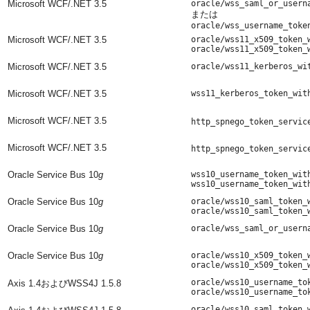
Microsoft WCF/.NET 3.5
oracle/wss_saml_or_usern
または
oracle/wss_username_toke
Microsoft WCF/.NET 3.5
oracle/wss11_x509_token_
oracle/wss11_x509_token_
Microsoft WCF/.NET 3.5
oracle/wss11_kerberos_wi
Microsoft WCF/.NET 3.5
wss11_kerberos_token_wit
Microsoft WCF/.NET 3.5
http_spnego_token_servic
Microsoft WCF/.NET 3.5
http_spnego_token_servic
Oracle Service Bus 10
g
wss10_username_token_wit
wss10_username_token_wit
Oracle Service Bus 10
g
oracle/wss10_saml_token_
oracle/wss10_saml_token_
Oracle Service Bus 10
g
oracle/wss_saml_or_usern
Oracle Service Bus 10
g
oracle/wss10_x509_token_
oracle/wss10_x509_token_
oracle/wss10_username_to
Axis 1.4およびWSS4J 1.5.8
oracle/wss10_username_to
oracle/wss10_saml_token_