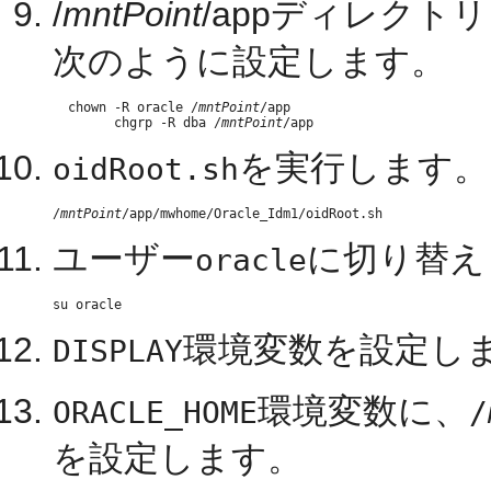
/
mntPoint
/appディレク
次のように設定します。
  chown -R oracle /
mntPoint
/app

        chgrp -R dba /
mntPoint
を実行します。
oidRoot.sh
/
mntPoint
ユーザー
に切り替え
oracle
環境変数を設定し
DISPLAY
環境変数に、
ORACLE_HOME
/
を設定します。