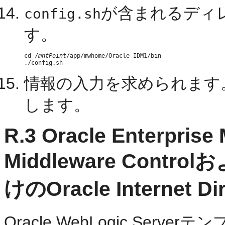
が含まれるディ
config.sh
す。
cd /
mntPoint
/app/mwhome/Oracle_IDM1/bin

情報の入力を求められます
します。
R.3
Oracle Enterprise
Middleware Contro
けのOracle Internet D
Oracle WebLogic Server