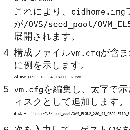
これにより、
oidhome.img
が
/OVS/seed_pool/OVM_EL
展開されます。
構成ファイル
が含ま
vm.cfg
に例を示します。
を編集し、太字で示
vm.cfg
ィスクとして追加します。
disk = ['file:/OVS/seed_pool/OVM_EL5U2_X86_64_ORACLE11G_P
次を入力して、ゲストOS