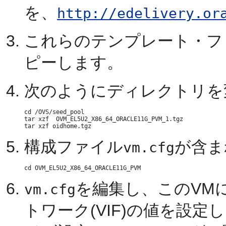
を、
http://edelivery.or
これらのテンプレート・フ
ピーします。
次のようにディレクトリを
cd /OVS/seed_pool

tar xzf  OVM_EL5U2_X86_64_ORACLE11G_PVM_1.tgz

構成ファイル
が含ま
vm.cfg
を編集し、このVM
vm.cfg
トワーク(VIF)の値を設定します。O