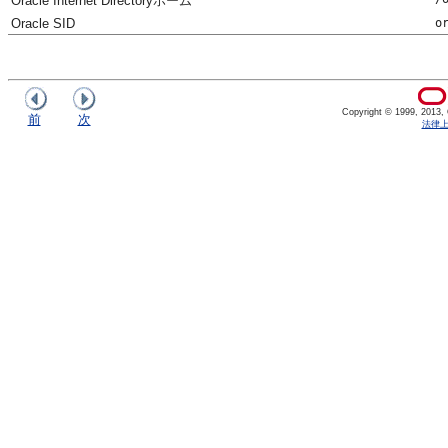
Oracle Internet Directoryホーム
Oracle SID
o
Copyright © 1999, 2013, Or
前
次
法律