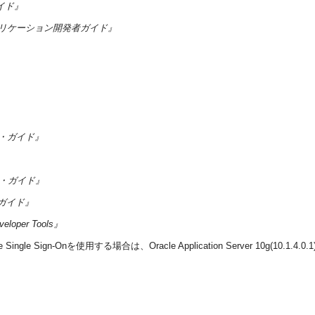
者ガイド』
agementアプリケーション開発者ガイド』
メント・ガイド』
ティ・ガイド』
管理者ガイド』
eveloper Tools』
sまたはOracle Single Sign-Onを使用する場合は、Oracle Application Serve