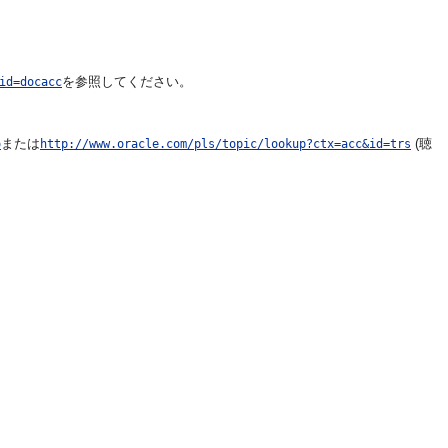
を参照してください。
id=docacc
または
(聴
o
http://www.oracle.com/pls/topic/lookup?ctx=acc&id=trs