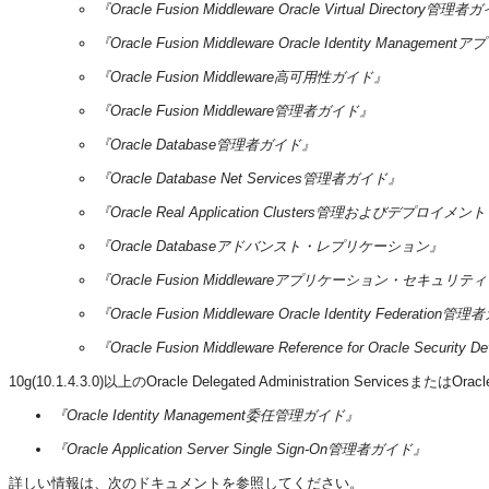
『Oracle Fusion Middleware Oracle Virtual Directory管理
『Oracle Fusion Middleware Oracle Identity Man
『Oracle Fusion Middleware高可用性ガイド』
『Oracle Fusion Middleware管理者ガイド』
『Oracle Database管理者ガイド』
『Oracle Database Net Services管理者ガイド』
『Oracle Real Application Clusters管理およびデプロイ
『Oracle Databaseアドバンスト・レプリケーション』
『Oracle Fusion Middlewareアプリケーション・セキュリ
『Oracle Fusion Middleware Oracle Identity Federation
『Oracle Fusion Middleware Reference for Oracle Security D
10g(10.1.4.3.0)以上のOracle Delegated Administration Service
『Oracle Identity Management委任管理ガイド』
『Oracle Application Server Single Sign-On管理者ガイド』
詳しい情報は、次のドキュメントを参照してください。