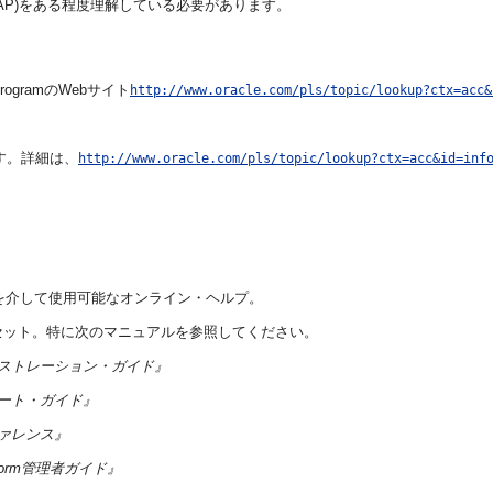
ocol(LDAP)をある程度理解している必要があります。
rogramのWebサイト
http://www.oracle.com/pls/topic/lookup?ctx=acc&
きます。詳細は、
http://www.oracle.com/pls/topic/lookup?ctx=acc&id=inf
 Middlewareを介して使用可能なオンライン・ヘルプ。
のドキュメント・セット。特に次のマニュアルを参照してください。
gementインストレーション・ガイド』
entスタート・ガイド』
ntリファレンス』
n Platform管理者ガイド』