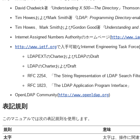
David Chadwick著
『Understanding X.500—The Directory』
Thomson
Tim HowesおよびMark Smith著
『LDAP: Programming Directory-enabl
Tim Howes、Mark SmithおよびGordon Good著
『Understanding and 
Internet Assigned Numbers Authorityのホームページ(
http://www.ia
で入手可能なInternet Engineering Ta
http://www.ietf.org
LDAPEXTのCharterおよびLDAPのDraft
LDAPのCharterおよびDraft
RFC 2254、「The String Representation of LDAP Search Filt
RFC 1823、「The LDAP Application Program Interface」
OpenLDAP Community(
)
http://www.openldap.org
表記規則
このマニュアルでは次の表記規則を使用します。
規則
意味
太字
太字は、操作に関連する