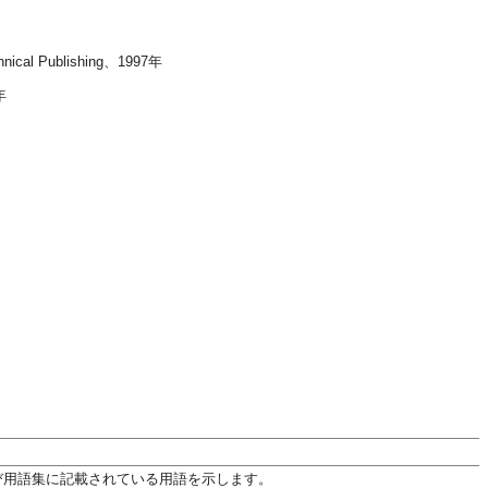
hnical Publishing、1997年
年
用語および用語集に記載されている用語を示します。