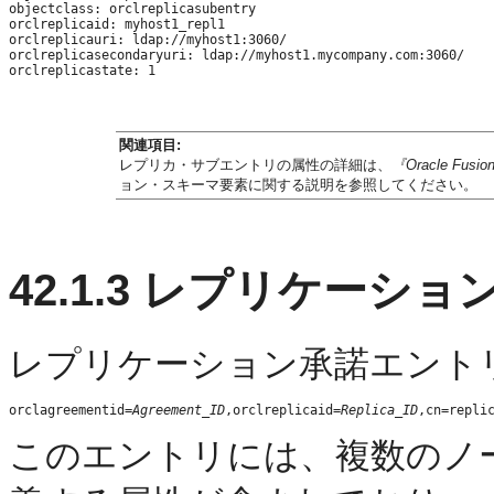
objectclass: orclreplicasubentry

orclreplicaid: myhost1_repl1

orclreplicauri: ldap://myhost1:3060/

orclreplicasecondaryuri: ldap://myhost1.mycompany.com:3060/

関連項目:
レプリカ・サブエントリの属性の詳細は、
『Oracle Fusio
ョン・スキーマ要素に関する説明を参照してください。
42.1.3
レプリケーショ
レプリケーション承諾エント
orclagreementid=
Agreement_ID
,orclreplicaid=
Replica_ID
このエントリには、複数のノ