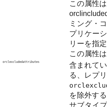
この属性は
orclincl
ミング・
プリケーシ
リーを指定
この属性は
orclexcludedattributes
含まれて
る、レプ
orclexclu
を除外す
サブタイ