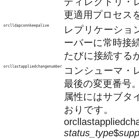
ディレクトリ・
更適用プロセス
orclldapconnkeepalive
レプリケーショ
ーバーに常時接
たびに接続する
orcllastappliedchangenumber
コンシューマ・
最後の変更番号。
属性にはサブタ
おりです。
orcllastappliedc
status_type
$
supp