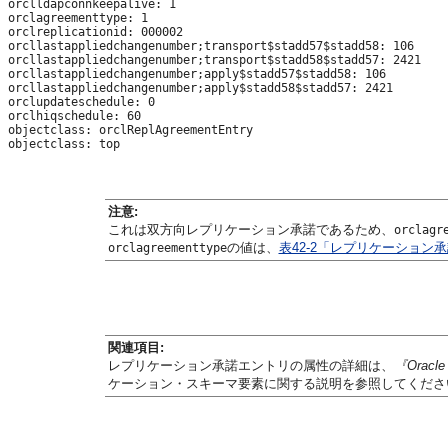
orclldapconnkeepalive: 1

orclagreementtype: 1

orclreplicationid: 000002

orcllastappliedchangenumber;transport$stadd57$stadd58: 106

orcllastappliedchangenumber;transport$stadd58$stadd57: 2421

orcllastappliedchangenumber;apply$stadd57$stadd58: 106

orcllastappliedchangenumber;apply$stadd58$stadd57: 2421

orclupdateschedule: 0

orclhiqschedule: 60

objectclass: orclReplAgreementEntry

注意:
これは双方向レプリケーション承諾であるため、
orclagr
の値は、
表42-2「レプリケーション
orclagreementtype
関連項目:
レプリケーション承諾エントリの属性の詳細は、
『Oracle
ケーション・スキーマ要素に関する説明を参照してくださ