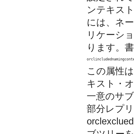
ンテキス
には、ネ
リケーシ
ります。
orclincludednamingcont
この属性
キスト・オ
一意のサ
部分レプ
orclexcl
ブツリー