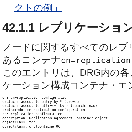
クトの例」
42.1.1
レプリケーショ
ノードに関するすべての
レプ
あるコンテナ
cn=replication
このエントリは、DRG内の
ケーション構成コンテナ・エ
dn: cn=replication configuration

orclaci: access to entry by * (browse)

orclaci: access to attr=(*) by * (search,read)

orclnormdn: cn=replication configuration

cn: replication configuration

description: Replication agreement Container object

objectclass: top
