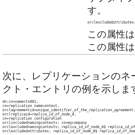
す。
orclexcludedattributes
この属性は
この属性は
次に、
レプリケーションのネ
クト・エントリの例を示しま
dn:cn=namectx001,

cn=replication namecontext,

orclagreementid=
unique_identifier_of_the_replication_agreement
,
orclreplicaid=
replica_id_of_node_A
,

cn=replication configuration

orclincludednamingcontexts: cn=mycompany

orclexcludednamingcontexts; 
replica_id_of_node_A
$ 
replica_id_o
orclexcludedattributes; 
replica_id_of_node_B
$ 
replica_id_of_no