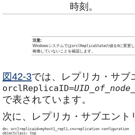
時刻。
注意:
Windowsシステムでは
の値を
に変更し
orclReplicaState
0
稼働していないことを確認します。
図42-3
では、レプリカ・サブ
orclReplicaID=
UID_of_node
で表されています。
次に、
レプリカ・サブエント
dn: orclreplicaid=myhost1_repl1,cn=replication configuration

objectclass: top
