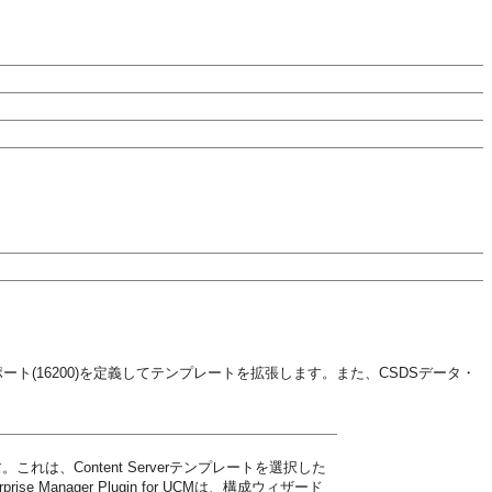
rver1)とポート(16200)を定義してテンプレートを拡張します。また、CSDSデータ・
す。これは、Content Serverテンプレートを選択した
Manager Plugin for UCMは、構成ウィザード