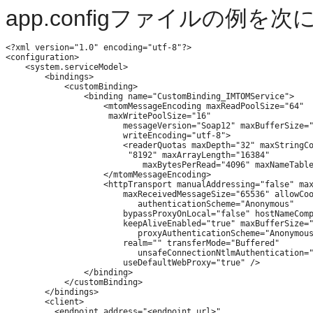
app.configファイルの例を
<?xml version="1.0" encoding="utf-8"?>

<configuration>

    <system.serviceModel>    

        <bindings>

            <customBinding>

                <binding name="CustomBinding_IMTOMService">    
                    <mtomMessageEncoding maxReadPoolSize="64"

                     maxWritePoolSize="16"

                        messageVersion="Soap12" maxBufferSize="
                        writeEncoding="utf-8">

                        <readerQuotas maxDepth="32" maxStringCo
                         "8192" maxArrayLength="16384"

                            maxBytesPerRead="4096" maxNameTable
                    </mtomMessageEncoding>

                    <httpTransport manualAddressing="false" max
                        maxReceivedMessageSize="65536" allowCoo
                           authenticationScheme="Anonymous"

                        bypassProxyOnLocal="false" hostNameComp
                        keepAliveEnabled="true" maxBufferSize="
                           proxyAuthenticationScheme="Anonymous
                        realm="" transferMode="Buffered" 

                           unsafeConnectionNtlmAuthentication="
                        useDefaultWebProxy="true" />

                </binding>

            </customBinding>

        </bindings>

        <client>

          <endpoint address="<endpoint_url>"
