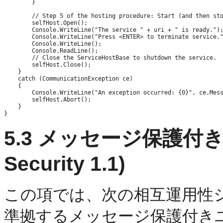
        }

        // Step 5 of the hosting procedure: Start (and then sto
        selfHost.Open();

        Console.WriteLine("The service " + uri + " is ready.");
        Console.WriteLine("Press <ENTER> to terminate service."
        Console.WriteLine();

        Console.ReadLine();

        // Close the ServiceHostBase to shutdown the service.

        selfHost.Close();

    }

    catch (CommunicationException ce)

    {

        Console.WriteLine("An exception occurred: {0}", ce.Mess
        selfHost.Abort();

    }

5.3
メッセージ保護付き
Security 1.1)
この項では、次の相互運用性シナリオ
準拠するメッセージ保護付き