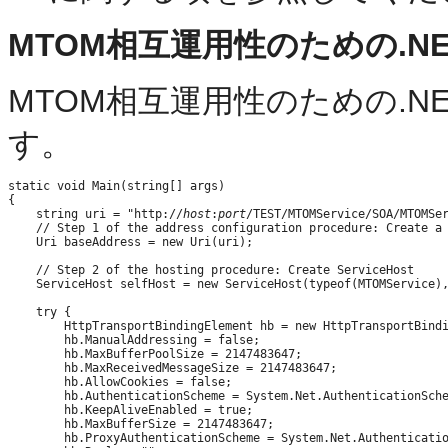
MTOM相互運用性のための.NE
MTOM相互運用性のための.N
す。
static void Main(string[] args)

{

    string uri = "http://
host
:
port
/TEST/MTOMService/SOA/MTOMSer
    // Step 1 of the address configuration procedure: Create a 
    Uri baseAddress = new Uri(uri);

    // Step 2 of the hosting procedure: Create ServiceHost

    ServiceHost selfHost = new ServiceHost(typeof(MTOMService),
    try {

        HttpTransportBindingElement hb = new HttpTransportBindi
        hb.ManualAddressing = false;

        hb.MaxBufferPoolSize = 2147483647;               

        hb.MaxReceivedMessageSize = 2147483647;

        hb.AllowCookies = false;

        hb.AuthenticationScheme = System.Net.AuthenticationSche
        hb.KeepAliveEnabled = true;

        hb.MaxBufferSize = 2147483647;

        hb.ProxyAuthenticationScheme = System.Net.Authenticatio