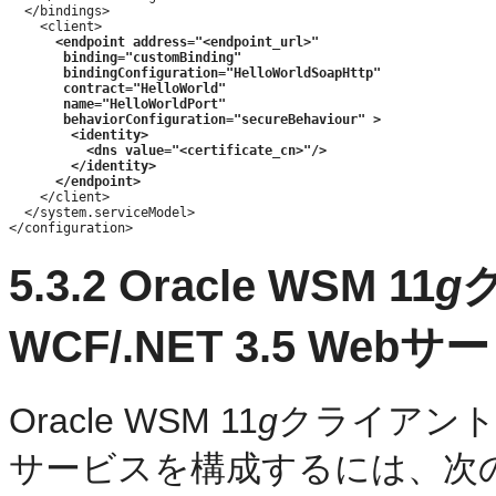
  </bindings>

    <client>

 <endpoint address="<endpoint_url>"
binding="customBinding"
  bindingConfiguration="HelloWorldSoapHttp"
    contract="HelloWorld" 
    name="HelloWorldPort"
behaviorConfiguration="secureBehaviour" >
  <identity>
  <dns value="
<certificate_cn>
"/>
  </identity>
</endpoint>
    </client>

  </system.serviceModel>

5.3.2
Oracle WSM 11
g
ク
WCF/.NET 3.5 We
Oracle WSM 11
g
クライアントおよび
サービスを構成するには、次