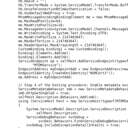
        hb.Realm = "";

        hb.TransferMode = System.ServiceModel.TransferMode.Buff
        hb.UnsafeConnectionNtlmAuthentication = false;

        hb.UseDefaultWebProxy = true;

        MtomMessageEncodingBindingElement me = new MtomMessageE
        me.MaxReadPoolSize=64;

        me.MaxWritePoolSize=16;

        me.MessageVersion=System.ServiceModel.Channels.MessageV
        me.WriteEncoding = System.Text.Encoding.UTF8;

        me.MaxWritePoolSize = 2147483647;

        me.MaxBufferSize = 2147483647;

        me.ReaderQuotas.MaxArrayLength = 2147483647;

        CustomBinding binding1 = new CustomBinding();

        binding1.Elements.Add(me);

        binding1.Elements.Add(hb);

        ServiceEndpoint ep = selfHost.AddServiceEndpoint(typeof
               "MTOMService");

        EndpointAddress myEndpointAdd = new EndpointAddress(new
        EndpointIdentity.CreateDnsIdentity("WSMCert3"));       
        ep.Address = myEndpointAdd;

        // Step 4 of the hosting procedure: Enable metadata exc
        ServiceMetadataBehavior smb = new ServiceMetadataBehavi
        smb.HttpGetEnabled = true;

        selfHost.Description.Behaviors.Add(smb);

        using (ServiceHost host = new ServiceHost(typeof(MTOMSe
        {

            System.ServiceModel.Description.ServiceDescription 
                 selfHost.Description;

            ServiceDebugBehavior svcDebug = 

                  svcDesc.Behaviors.Find<ServiceDebugBehavior>(
            svcDebug.IncludeExceptionDetailInFaults = true;
