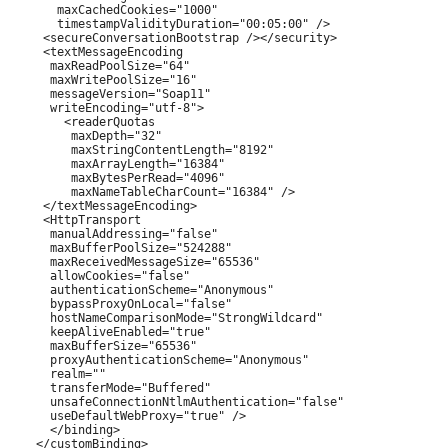
       maxCachedCookies="1000" 

       timestampValidityDuration="00:05:00" />

     <secureConversationBootstrap /></security>

     <textMessageEncoding 

      maxReadPoolSize="64" 

      maxWritePoolSize="16"

      messageVersion="Soap11" 

      writeEncoding="utf-8">

        <readerQuotas 

         maxDepth="32" 

         maxStringContentLength="8192" 

         maxArrayLength="16384"

         maxBytesPerRead="4096" 

         maxNameTableCharCount="16384" />

     </textMessageEncoding>

     <HttpTransport 

      manualAddressing="false" 

      maxBufferPoolSize="524288"

      maxReceivedMessageSize="65536" 

      allowCookies="false" 

      authenticationScheme="Anonymous"

      bypassProxyOnLocal="false" 

      hostNameComparisonMode="StrongWildcard"

      keepAliveEnabled="true" 

      maxBufferSize="65536" 

      proxyAuthenticationScheme="Anonymous"

      realm="" 

      transferMode="Buffered" 

      unsafeConnectionNtlmAuthentication="false"

      useDefaultWebProxy="true" />

      </binding>

    </customBinding>
