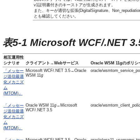
v1証明書付きのキーストアが生成されます。
また、キーが適切な拡張(DigitalSignature、Non_repudiat
とも確認してください。
表5-1 Microsoft WCF/
相互運用性
シナリオ
クライアント→Webサービス
Oracle WSM 11gのポリシ
Microsoft WCF/.NET 3.5→Oracle
oracle/wsmtom_service_po
「メッセー
WSM 11
g
ジ送信最適
化メカニズ
ム
(MTOM)」
Oracle WSM 11
g
→Microsoft
oracle/wsmtom_client_poli
「メッセー
WCF/.NET 3.5
ジ送信最適
化メカニズ
ム
(MTOM)」
Microsoft WCF/.NET 3.5→Oracle
oracle/wss11_username_to