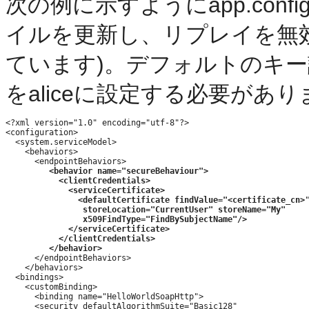
次の例に示すようにapp.con
イルを更新し、リプレイを無
ています)。デフォルトのキー設定に
をaliceに設定する必要があ
<?xml version="1.0" encoding="utf-8"?>

<configuration>

  <system.serviceModel>

    <behaviors>

      <endpointBehaviors>

<behavior name="secureBehaviour">
<clientCredentials>
<serviceCertificate>
<defaultCertificate findValue="
<certificate_cn>
"
storeLocation="CurrentUser" storeName="My" 
x509FindType="FindBySubjectName"/>
 </serviceCertificate>
 </clientCredentials>
</behavior>
      </endpointBehaviors>

    </behaviors>

  <bindings>

    <customBinding>

      <binding name="HelloWorldSoapHttp">

      <security defaultAlgorithmSuite="Basic128"  
