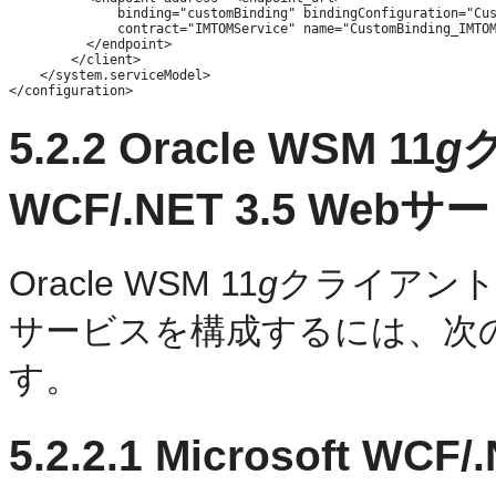
              binding="customBinding" bindingConfiguration="Cus
              contract="IMTOMService" name="CustomBinding_IMTOM
          </endpoint>         

        </client>          

    </system.serviceModel>

5.2.2
Oracle WSM 11
g
ク
WCF/.NET 3.5 We
Oracle WSM 11
g
クライアントおよび
サービスを構成するには、次
す。
5.2.2.1
Microsoft WC