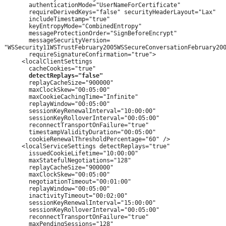
       authenticationMode="UserNameForCertificate" 

       requireDerivedKeys="false" securityHeaderLayout="Lax" 

       includeTimestamp="true"

       keyEntropyMode="CombinedEntropy" 

       messageProtectionOrder="SignBeforeEncrypt"

       messageSecurityVersion=

"WSSecurity11WSTrustFebruary2005WSSecureConversationFebruary200
       requireSignatureConfirmation="true">

     <localClientSettings 

       cacheCookies="true" 

detectReplays="
false
"
       replayCacheSize="900000" 

       maxClockSkew="00:05:00" 

       maxCookieCachingTime="Infinite"

       replayWindow="00:05:00" 

       sessionKeyRenewalInterval="10:00:00"

       sessionKeyRolloverInterval="00:05:00" 

       reconnectTransportOnFailure="true"

       timestampValidityDuration="00:05:00" 

       cookieRenewalThresholdPercentage="60" />

     <localServiceSettings detectReplays="true" 

       issuedCookieLifetime="10:00:00"

       maxStatefulNegotiations="128" 

       replayCacheSize="900000" 

       maxClockSkew="00:05:00" 

       negotiationTimeout="00:01:00" 

       replayWindow="00:05:00" 

       inactivityTimeout="00:02:00"

       sessionKeyRenewalInterval="15:00:00" 

       sessionKeyRolloverInterval="00:05:00"

       reconnectTransportOnFailure="true" 

       maxPendingSessions="128"
