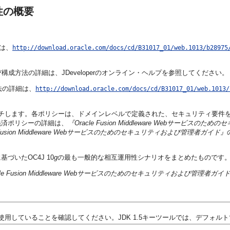
性の概要
細は、
http://download.oracle.com/docs/cd/B31017_01/web.1013/b28975
び構成方法の詳細は、JDeveloperのオンライン・ヘルプを参照してください。
法の詳細は、
http://download.oracle.com/docs/cd/B31017_01/web.1013/
ッチします。各ポリシーは、ドメインレベルで定義された、セキュリティ要件を
義済ポリシーの詳細は、
『Oracle Fusion Middleware Webサービス
e Fusion Middleware Webサービスのためのセキュリティおよび管理者ガイド』
いたOC4J 10
g
の最も一般的な相互運用性シナリオをまとめたものです
cle Fusion Middleware Webサービスのためのセキュリティおよび管理者ガイ
使用していることを確認してください。JDK 1.5キーツールでは、デフォル