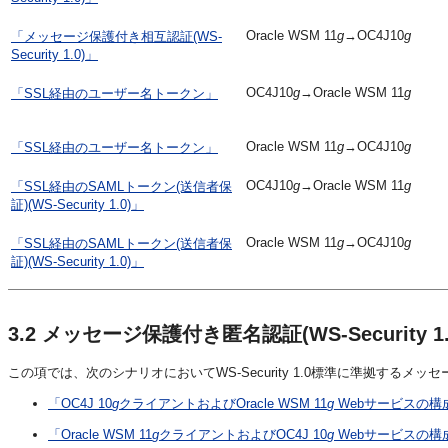
Oracle WSM 11
g
→OC4J10
g
「メッセージ保護付き相互認証(WS-
Security 1.0)」
OC4J10
g
→Oracle WSM 11
g
「SSL経由のユーザー名トークン」
Oracle WSM 11
g
→OC4J10
g
「SSL経由のユーザー名トークン」
OC4J10
g
→Oracle WSM 11
g
「SSL経由のSAMLトークン(送信者保
証)(WS-Security 1.0)」
Oracle WSM 11
g
→OC4J10
g
「SSL経由のSAMLトークン(送信者保
証)(WS-Security 1.0)」
3.2
メッセージ保護付き匿名認証(WS-Security 1.
この項では、次のシナリオにおいてWS-Security 1.0標準に準拠する
「OC4J 10
g
クライアントおよびOracle WSM 11
g
Webサービスの構
「Oracle WSM 11
g
クライアントおよびOC4J 10
g
Webサービスの構