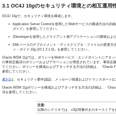
3.1
OC4J 10
g
のセキュリティ環境との相互運用
OC4J 10
g
で、セキュリティ環境を構成します。
Application Server Controlを使用したWebサービスの構成方法の詳
ガイド』
を参照してください。
JDeveloperを使用したクライアント側アプリケーションの開発およ
XMLベースのデプロイメント・ディスクリプタ・ファイルの変更方
ィ・ガイド 10g (10.1.3.1.0)』
を参照してください。
Oracle WSM 11
g
では、
ポリシー
をWebサービス・エンドポイントにアタ
の事前定義済のポリシーおよびアサーションが用意されています。事前定
てください。ポリシーを構成およびアタッチする方法の詳細は、
『Oracl
参照してください。
表3-1
は、セキュリティ要件(認証、メッセージ保護およびトランスポート)に基づ
Oracle WSM 11
g
ポリシーを構成およびアタッチする方法の詳細は、
『Ora
項を参照してください。
注意:
以降のシナリオでは、v3証明書付きのキーストアを