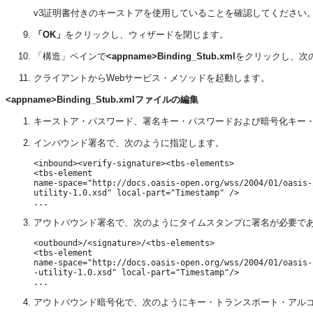
v3証明書付きのキーストアを使用していることを確認してください。J
「OK」
をクリックし、ウィザードを閉じます。
「構造」ペインで
<appname>Binding_Stub.xml
をクリックし、次
クライアントからWebサービス・メソッドを起動します。
<appname>Binding_Stub.xmlファイルの編集
キーストア・パスワード、署名キー・パスワードおよび暗号化キー
インバウンド署名で、次のように指定します。
<inbound><verify-signature><tbs-elements>

<tbs-element

name-space="http://docs.oasis-open.org/wss/2004/01/oasis-
utility-1.0.xsd" local-part="Timestamp" />

アウトバウンド署名で、次のようにタイムスタンプに署名が必要で
<outbound>/<signature>/<tbs-elements>

<tbs-element

name-space="http://docs.oasis-open.org/wss/2004/01/oasis-
-utility-1.0.xsd" local-part="Timestamp"/>

アウトバウンド暗号化で、次のようにキー・トランスポート・アル