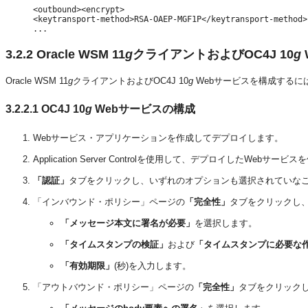
<outbound><encrypt>

<keytransport-method>RSA-OAEP-MGF1P</keytransport-method>

3.2.2
Oracle WSM 11
g
クライアントおよびOC4J 10
g
Oracle WSM 11
g
クライアントおよびOC4J 10
g
Webサービスを構成するに
3.2.2.1
OC4J 10
g
Webサービスの構成
Webサービス・アプリケーションを作成してデプロイします。
Application Server Controlを使用して、デプロイしたWebサー
「認証」
タブをクリックし、いずれのオプションも選択されていな
「インバウンド・ポリシー」ページの
「完全性」
タブをクリックし
「メッセージ本文に署名が必要」
を選択します。
「タイムスタンプの検証」
および
「タイムスタンプに必要な
「有効期限」
(秒)を入力します。
「アウトバウンド・ポリシー」ページの
「完全性」
タブをクリック