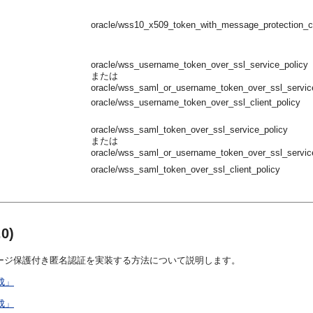
oracle/wss10_x509_token_with_message_protection_cl
oracle/wss_username_token_over_ssl_service_policy
または
oracle/wss_saml_or_username_token_over_ssl_servic
oracle/wss_username_token_over_ssl_client_policy
oracle/wss_saml_token_over_ssl_service_policy
または
oracle/wss_saml_or_username_token_over_ssl_servic
oracle/wss_saml_token_over_ssl_client_policy
0)
メッセージ保護付き匿名認証を実装する方法について説明します。
成」
成」