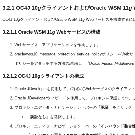
3.2.1
OC4J 10
g
クライアントおよびOracle WSM 11
g
OC4J 10
g
クライアントおよびOracle WSM 11
g
Webサービスを構成するに
3.2.1.1
Oracle WSM 11
g
Webサービスの構成
Webサービス・アプリケーションを作成します。
oracle/wss10_message_protection_service_polic
ポリシーをアタッチする方法の詳細は、
『Oracle Fusion Mi
3.2.1.2
OC4J 10
g
クライアントの構成
Oracle JDeveloperを使用して、(前述の)Webサービスのクラ
Oracle JDeveloperウィザードを使用して、プロキシを保護
プロキシ・エディタ・ナビゲーション・バーの
「認証」
をクリック
「認証なし」
を選択します。
プロキシ・エディタ・ナビゲーション・バーの
「インバウンド整合