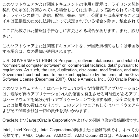
このソフトウェアおよび関連ドキュメントの使用と開示は、ライセンス契
契約で明示的に許諾されている場合もしくは法律によって認められている
正、ライセンス供与、送信、配布、発表、実行、公開または表示すること
イルは互換性のために法律によって規定されている場合を除き、禁止され
ここに記載された情報は予告なしに変更される場合があります。また、誤
さい。
このソフトウェアまたは関連ドキュメントを、米国政府機関もしくは米国
する場合は、次の通知が適用されます。
U.S. GOVERNMENT RIGHTS Programs, software, databases, and related doc
"commercial computer software" or "commercial technical data" pursuant to 
regulations. As such, the use, duplication, disclosure, modification, and adap
Government contract, and, to the extent applicable by the terms of the Gov
Software License (December 2007). Oracle America, Inc., 500 Oracle Park
このソフトウェアもしくはハードウェアは様々な情報管理アプリケーショ
は、危険が伴うアプリケーション(人的傷害を発生させる可能性があるアプ
はハードウェアを危険が伴うアプリケーションで使用する際、安全に使用するた
ことは使用者の責任となります。このソフトウェアもしくはハードウェア
よびその関連会社は一切の責任を負いかねます。
OracleおよびJavaはOracle Corporationおよびその関連企業
Intel、Intel Xeonは、Intel Corporationの商標または登録商標です。す
商標です。AMD、Opteron、AMDロゴ、AMD Opteronロゴは、Advanced Mi