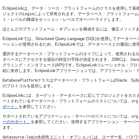
EclipseLinkは、データ・ソース・プラットフォームのクラスを使用
ジェクトの
によって所有されます。データベース・プラットフォーム
Login
ト・レベルの構成をセッション・レベルでオーバーライドします。
ほとんどのプラットフォーム・オプションを構成するには、修正メソッド
EclipseLinkでは、Structured Query Language (SQL
ーションが使用されるため、EclipseLinkでは、データベースとの通信
選択するデータベース・プラットフォームのタイプによって、使用されるJava Databa
タベースにアクセスする場合の特定の手段が決定されます。JDBCは、Ja
グラミング・インタフェース(API)です。EclipseLinkリレーショナ
続に依存します。EclipseLinkアプリケーションでは、アプリケーショ
クラスはデータベース・プラットフォーム(Oracle、Syba
DatabasePlatform
のプロトコルを提供します。
EclipseLinkには、ターゲット・データベースに応じてプロジェクト
ートされているデータベース・プラットフォームのリストについては、
org
ポート」
を参照してください。
サポートされているアプリケーション・サーバーのリストについては、
org
ーのサポート」
を参照してください。使用するアプリケーション・サーバ
ます。
永続性ユニット・オプションには、ユーザー名、パスワ
datasource-login