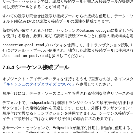
サーバー・セッションでは、読取り接続プールと書込み接続プールが提供さ
同じ接続プールとすることが可能です。
すべての読取り問合せは読取り接続プールからの接続を使用し、データ・
ォルト(書込み)および読取り接続プールの属性を構成できます。
新規接続が確立されるたびに、セッションの
に指定した接
DatasourceLogin
を使用する場合、必要に応じて読取り接続プールごとに個別の接続構成を
プロパティを使用して、非トランザクション読取り問合
connection-pool.read
せにデフォルト・プールが使用され、独立した読取り接続プールは使用さ
の
を参照してください。
connection-pool.read
7.6.4
シーケンス接続プール
オブジェクト・アイデンティティを保持するうえで重要なのは、各インス
「キャッシュのタイプとサイズについて」
を参照してください。
順序付けには、データ・ソースによって管理される特別な順序リソースの
デフォルトで、EclipseLinkには個別トランザクションの順序操作が
ザクション中の複雑な操作を回避します。ただし、外部トランザクション・コント
順序付けで異なるトランザクションを使用できません。シーケンス接続プー
イティブ順序付けではなく)表の順序付けの場合にのみ必要です。
各サーバー・セッションで、EclipseLinkが順序付け用に排他的に使