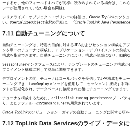
ーするか、他のフィールドすべてが同様に読み込まれている場合は、これら
シーが使用されていない場合も同様)。
シリアライズ・オブジェクト・ポリシーの詳細は、
Oracle TopLinkの
い。
注釈の詳細は、
『Oracle TopLink Java Persi
@SerializedObject
7.11
自動チューニングについて
自動チューニングは、特定の目的に対するJPAおよびセッション構成をア
ンを単一のチューナで構成し、アプリケーション・デプロイメントの前後
構成を指定できます。自動チューニングにより、構成が簡単になり、動的
インタフェースにより、テンプレートのチューニング構成が
SessionTuner
プロイメント構成に対して簡単に調整できます。
デプロイメントの間、チューナはコールバックを受信してJPA構成をチュ
ーニングでき、
メソッドを使用して、セッションに接続する前
tuneDeploy
クトが初期化され、データベースに接続された後にチューニングできます
チューナを構成するために、
プロパテ
eclipselink.tuning persistence
り、またデフォルトの
も用意されています。
StandardTuner
Oracle TopLinkのソリューション・ガイド
の自動チューニングに関する項を
7.12
TopLink Data Servicesのライブ・デー