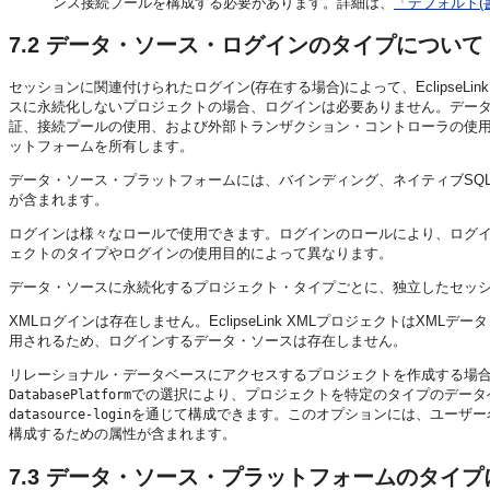
ンス接続プールを構成する必要があります。詳細は、
「デフォルト(
7.2
データ・ソース・ログインのタイプについて
セッションに関連付けられたログイン(存在する場合)によって、Eclipse
スに永続化しないプロジェクトの場合、ログインは必要ありません。デー
証、接続プールの使用、および外部トランザクション・コントローラの使
ットフォームを所有します。
データ・ソース・プラットフォームには、バインディング、ネイティブSQ
が含まれます。
ログインは様々なロールで使用できます。ログインのロールにより、ログ
ェクトのタイプやログインの使用目的によって異なります。
データ・ソースに永続化するプロジェクト・タイプごとに、独立したセッ
XMLログインは存在しません。EclipseLink XMLプロジェクトはX
用されるため、ログインするデータ・ソースは存在しません。
リレーショナル・データベースにアクセスするプロジェクトを作成する場
での選択により、プロジェクトを特定のタイプのデータ
DatabasePlatform
を通じて構成できます。このオプションには、ユーザー
datasource-login
構成するための属性が含まれます。
7.3
データ・ソース・プラットフォームのタイプ