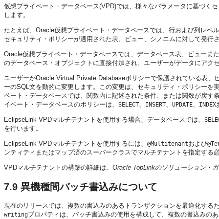
仮想プライベート・データベース(VPD)では、様々なパラメータに基づ
します。
たとえば、Oracle仮想プライベート・データベースでは、行および列レ
セキュリティ・ポリシーが適用された表、ビュー、シノニムに対して発行されたS
Oracle仮想プライベート・データベースでは、データベース表、ビュー
のデータベース・オブジェクトに直接付加され、ユーザーがデータにアク
ユーザーがOracle Virtual Private Databaseポリシーで保護され
ーのSQL文を動的に変更します。この変更は、セキュリティ・ポリシーを
ベート・データベースでは、関数内に記述された条件、または関数が戻す条件
イベート・データベースのポリシーは、
、
、
、
SELECT
INSERT
UPDATE
INDEX
EclipseLink VPDマルチテナントを使用する場合、データベースでは、
SELE
を行います。
EclipseLink VPDマルチテナントを使用するには、
および
@Multitenant
@Te
ンティティまたはマップ済のスーパークラスでマルチテナントを指定する
VPDマルチテナントの構築の詳細は、
Oracle TopLinkのソリューション・
7.9
異機種間バッチ書込みについて
現在のリリースでは、複数の書込みのあるトランザクションを最適化する
プロパティは、バッチ書込みの使用を構成して、複数の書込みのあ
writing