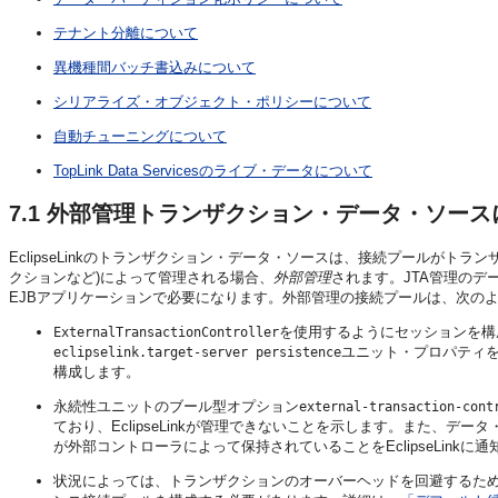
テナント分離について
異機種間バッチ書込みについて
シリアライズ・オブジェクト・ポリシーについて
自動チューニングについて
TopLink Data Servicesのライブ・データについて
7.1
外部管理トランザクション・データ・ソース
EclipseLinkのトランザクション・データ・ソースは、接続プールがト
クションなど)によって管理される場合、
外部管理
されます。JTA管理のデ
EJBアプリケーションで必要になります。外部管理の接続プールは、次の
を使用するようにセッションを構成
ExternalTransactionController
ユニット・プロパティ
eclipselink.target-server persistence
構成します。
永続性ユニットのブール型オプション
external-transaction-cont
ており、EclipseLinkが管理できないことを示します。また、
が外部コントローラによって保持されていることをEclipseLinkに
状況によっては、トランザクションのオーバーヘッドを回避するために、