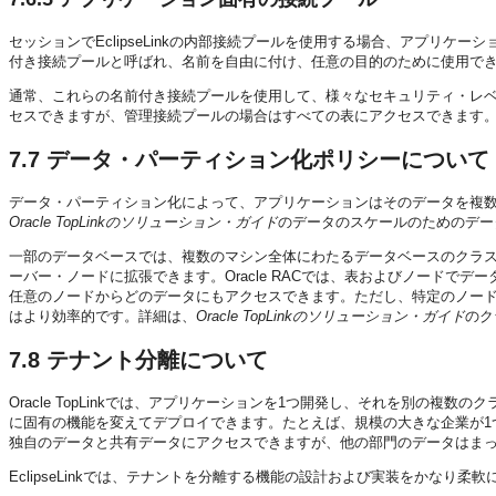
セッションでEclipseLinkの内部接続プールを使用する場合、アプリ
付き接続プールと呼ばれ、名前を自由に付け、任意の目的のために使用で
通常、これらの名前付き接続プールを使用して、様々なセキュリティ・レ
セスできますが、管理接続プールの場合はすべての表にアクセスできます
7.7
データ・パーティション化ポリシーについて
データ・パーティション化によって、アプリケーションはそのデータを複
Oracle TopLinkのソリューション・ガイド
のデータのスケールのためのデー
一部のデータベースでは、複数のマシン全体にわたるデータベースのクラスタリ
ーバー・ノードに拡張できます。Oracle RACでは、表およびノードで
任意のノードからどのデータにもアクセスできます。ただし、特定のノー
はより効率的です。詳細は、
Oracle TopLinkのソリューション・ガイド
のク
7.8
テナント分離について
Oracle TopLinkでは、アプリケーションを1つ開発し、それを別の複
に固有の機能を変えてデプロイできます。たとえば、規模の大きな企業が1
独自のデータと共有データにアクセスできますが、他の部門のデータはま
EclipseLinkでは、テナントを分離する機能の設計および実装をかなり