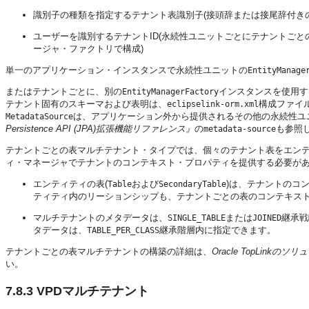
識別子の種類を指定するテナント表識別子(接頭辞または接尾辞付き
ユーザーを識別するテナントID(永続性ユニットごとにテナントご
ージャ・ファクトリで構成)
単一のアプリケーション・インスタンスで永続性ユニットの
EntityManage
またはテナントごとに、別の
インスタンスを使用す
EntityManagerFactory
テナント固有のスキーマおよび表明は、
構成ファイ
eclipselink-orm.xml
は、アプリケーション外から提供されるその他の永続性ユ
MetadataSource
Persistence API (JPA)拡張機能リファレンス』
の
も参照
metadata-source
テナントごとの表マルチテナント・タイプでは、個々のテナント表をエン
ィ・マネージャでテナントのコンテキスト・プロパティを提供する必要が
エンティティの表(
および
)は、テナントのコ
Table
SecondaryTable
ティティ内のリーションシップも、テナントごとの表のコンテキス
マルチテナントのメタデータは、
または
継承戦
SINGLE_TABLE
JOINED
タデータは、
継承階層内に指定できます。
TABLE_PER_CLASS
テナントごとの表マルチテナントの構築の詳細は、
Oracle TopLinkの
い。
7.8.3
VPDマルチテナント