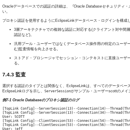
Oracleデータベースでの認証の詳細は、
『Oracle Databaseセキュリティ
い。
プロキシ認証を使用するようにEclipseLinkデータベース・ログインを構
3層アーキテクチャでの複雑な認証に対応する(クライアント対中間
認証など)。
汎用プール・ユーザーではなくデータベース操作用の特定のユーザー
む)監査情報を向上させる。
ストアド・プロシージャでセッション・コンテキストに直接ユーザー
る。
7.4.3
監査
選択する認証のタイプとは関係なく、EclipseLinkは、すべてのデータ
EclipseLinkログを示し、
がサンプル・ユーザーscottのメ
ServerSession
例7-1 Oracle Databaseのプロキシ認証のログ
[TopLink Config]--ServerSession(13)--Connection(14)--Thread(Thr
[TopLink Config]--ServerSession(13)--Connection(34)--Thread(Thr
User: SCOTT

[TopLink Config]--ClientSession(53)--Connection(54)--Thread(Thr
[TopLink Config]--ClientSession(53)--Connection(56)--Thread(Thr