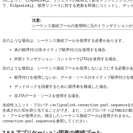
ルによって、EclipseLinkは、リクエストの取得元であるトランザク
て、EclipseLinkは、順序リソースに対する更新を即座にコミットし、デ
注意
:
シーケンス接続プールの使用時に元のトランザクションが
次のような場合は、シーケンス接続プールを使用する必要があります。
表の順序付け(非ネイティブ順序付け)を使用する場合。
外部トランザクション・コントローラ(JTA)を使用する場合。
次のような場合は、シーケンス接続プールを使用しないようにする必要が
順序付けを使用しないか、データ・ソースのネイティブ順序付けを
デッドロックを回避するために順序表を構成した場合。
非JTAデータ・ソースを使用する場合。
永続性ユニット・プロパティ
を
eclipselink.connection-pool.sequence
生成されたIDを割り当てることができ、また、このプロパティは
の順
TABLE
ト・プールが使用され、独立したシーケンス接続プールは使用されません
を参照してください。
connection-pool.sequence
7.6.5
アプリケーション固有の接続プール