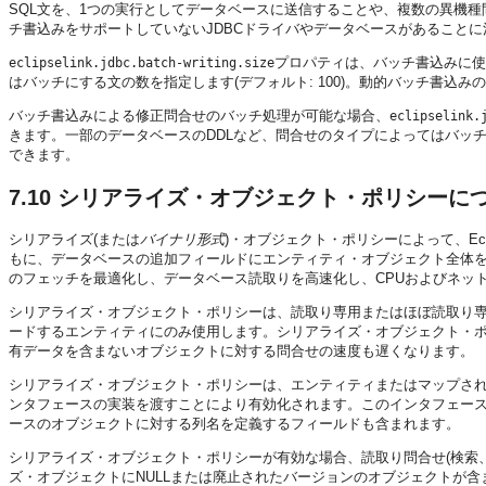
SQL文を、1つの実行としてデータベースに送信することや、複数の異機種
チ書込みをサポートしていないJDBCドライバやデータベースがあること
プロパティは、バッチ書込みに
eclipselink.jdbc.batch-writing.size
はバッチにする文の数を指定します(デフォルト: 100)。動的バッチ書込
バッチ書込みによる修正問合せのバッチ処理が可能な場合、
eclipselink.
きます。一部のデータベースのDDLなど、問合せのタイプによってはバッ
できます。
7.10
シリアライズ・オブジェクト・ポリシーに
シリアライズ(または
バイナリ
形式
)・オブジェクト・ポリシーによって、Ecl
もに、データベースの追加フィールドにエンティティ・オブジェクト全体
のフェッチを最適化し、データベース読取りを高速化し、CPUおよびネッ
シリアライズ・オブジェクト・ポリシーは、読取り専用またはほぼ読取り
ードするエンティティにのみ使用します。シリアライズ・オブジェクト・ポ
有データを含まないオブジェクトに対する問合せの速度も遅くなります。
シリアライズ・オブジェクト・ポリシーは、エンティティまたはマップさ
ンタフェースの実装を渡すことにより有効化されます。このインタフェー
ースのオブジェクトに対する列名を定義するフィールドも含まれます。
シリアライズ・オブジェクト・ポリシーが有効な場合、読取り問合せ(検索
ズ・オブジェクトにNULLまたは廃止されたバージョンのオブジェクトが