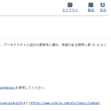
ライブラリ
製品
目次
の生産性、アーキテクチャと設計の柔軟性に優れ、実績のある標準に基づいたエン
を参照してください。
id=docacc
または
tx=acc&id=info
http://www.oracle.com/pls/topic/lookup?