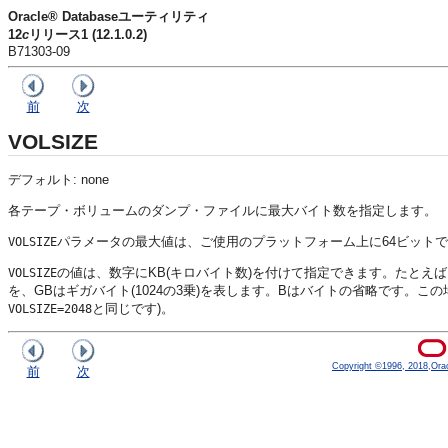
Oracle® Databaseユーティリティ
12
c
リリース1 (12.1.0.2)
B71303-09
前
次
VOLSIZE
デフォルト: none
各テープ・ボリュームのダンプ・ファイルに最大バイト数を指定します。
パラメータの最大値は、ご使用のプラットフォーム上に64ビット
VOLSIZE
の値は、数字にKB(キロバイト数)を付けて指定できます。たとえば
VOLSIZE
を、GBはギガバイト(1024の3乗)を表します。Bはバイトの省略です。
と同じです)。
VOLSIZE=2048
Copyright ©1996, 2018,Oracle
前
次