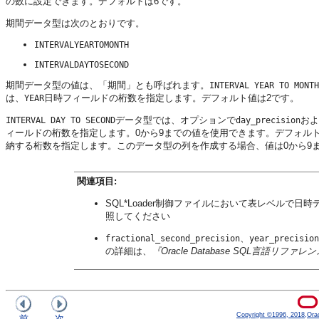
の数に設定できます。デフォルトは6です。
期間データ型は次のとおりです。
INTERVALYEARTOMONTH
INTERVALDAYTOSECOND
期間データ型の値は、「期間」とも呼ばれます。
INTERVAL YEAR TO MONTH
は、
日時フィールドの桁数を指定します。デフォルト値は2です。
YEAR
データ型では、オプションで
およ
INTERVAL DAY TO SECOND
day_precision
ィールドの桁数を指定します。0から9までの値を使用できます。デフォルト
納する桁数を指定します。このデータ型の列を作成する場合、値は0から9
関連項目:
SQL*Loader制御ファイルにおいて表レベルで
照してください
、
fractional_second_precision
year_precision
の詳細は、
『Oracle Database SQL言語リファレ
Copyright ©1996, 2018,Oracle
前
次