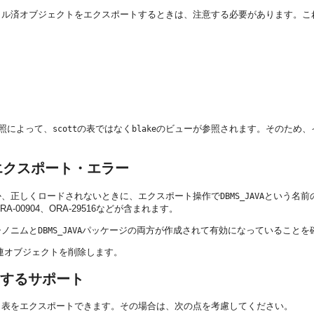
イル済オブジェクトをエクスポートするときは、注意する必要があります。こ
照によって、
の表ではなく
のビューが参照されます。そのため、
scott
blake
エクスポート・エラー
いか、正しくロードされないときに、エクスポート操作で
という名前
DBMS_JAVA
00904、ORA-29516などが含まれます。
シノニムと
パッケージの両方が作成されて有効になっていることを
DBMS_JAVA
関連オブジェクトを削除します。
するサポート
、表をエクスポートできます。その場合は、次の点を考慮してください。