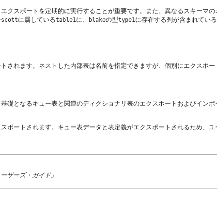
エクスポートを定期的に実行することが重要です。また、異なるスキーマの
ー
に属している
に、
の型
に存在する列が含まれている
scott
table1
blake
type1
ートされます。ネストした内部表は名前を指定できますが、個別にエクスポー
、基礎となるキュー表と関連のディクショナリ表のエクスポートおよびインポ
クスポートされます。キュー表データと表定義がエクスポートされるため、ユ
グ・ユーザーズ・ガイド』