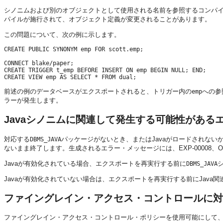
シノニムおよび別のオブジェクトとして使用される名前を参照するコンパ
パイルが施行されて、オブジェクト定義が変更されることがあります。
この問題について、次の例に示します。
CREATE PUBLIC SYNONYM emp FOR scott.emp;

CONNECT blake/paper;

CREATE TRIGGER t_emp BEFORE INSERT ON emp BEGIN NULL; END;

前述の例のデータベースがエクスポートされると、トリガー内の
への参
emp
ラーが発生します。
Javaシノニムに関連して発生する可能性がある
対応する
パッケージがないとき、またはJavaがロードされな
DBMS_JAVA
ないまま終了します。生成されるエラー・メッセージには、EXP-00008、ORA-
Javaが有効化されている場合、エクスポートを再実行する前に
DBMS_JAVA
Javaが有効化されていない場合は、エクスポートを再実行する前にJava
ファイングレイン・アクセス・コントロールに対
ファイングレイン・アクセス・コントロール・ポリシーを使用可能にして