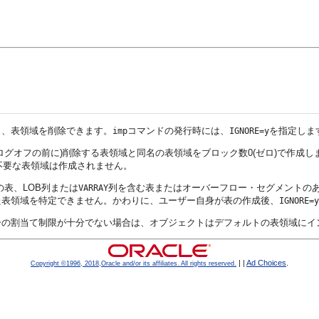
と、表領域を削除できます。
コマンドの発行時には、
を指定しま
imp
IGNORE=y
グオフの前に)削除する表領域と同名の表領域をブロック数0(ゼロ)で作成し
不要な表領域は作成されません。
表、LOB列または
列を含む表またはオーバーフロー・セグメントのあ
VARRAY
た表領域を特定できません。かわりに、ユーザー自身が表の作成後、
IGNORE=y
ーの割当て制限が十分でない場合は、オブジェクトはデフォルトの表領域にイ
|
|
Ad Choices
.
Copyright ©1996, 2018,Oracle and/or its affiliates. All rights reserved.