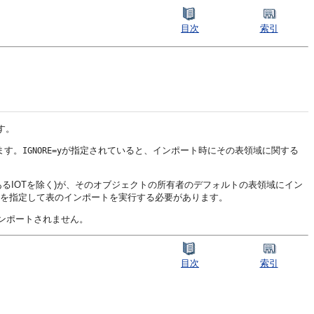
目次
索引
す。
ます。
が指定されていると、インポート時にその表領域に関する
IGNORE=y
るIOTを除く)が、そのオブジェクトの所有者のデフォルトの表領域にイン
を指定して表のインポートを実行する必要があります。
ンポートされません。
目次
索引