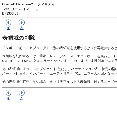
Oracle® Databaseユーティリティ
12
c
リリース1 (12.1.0.2)
B71303-09
前
次
表領域の削除
インポート前に、オブジェクトに別の表領域を使用するように再定義する
表領域を削除するには、通常、全データベース・エクスポートを実行し、(ロ
文はエラーとなります。これにより、削除対象である
CREATE TABLESPACE
その表領域のすべてのオブジェクト(ただし、パーティション表、特定の型の
ポートされます。インポート・ユーティリティでは、エラーの原因となっ
その表領域が存在しない場合、またはデフォルトの表領域に対するユーザ
前
次