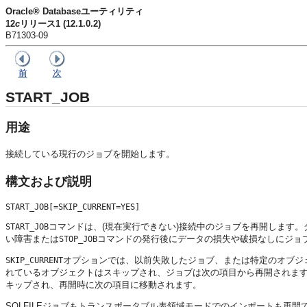
Oracle® Databaseユーティリティ
12
c
リリース1 (12.1.0.2)
B71303-09
前
次
START_JOB
用途
接続している現行のジョブを開始
します。
構文および説明
コマンドは、(現在実行できない)接続中のジョブを再開します
START_JOB
い障害または
コマンドの発行後にデータの損失や破損なしにジョ
STOP_JOB
オプションでは、以前失敗したジョブ、または特定のオブジ
SKIP_CURRENT
れているオブジェクトはスキップされ、ジョブは次の項目から再開されま
キップされ、再開時に次の項目に移動されます。
SQLFILEジョブもトランスポータブル表領域モードでのインポートも再開