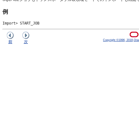
例
Import> START_JOB
Copyright ©1996, 2018,Oracle
前
次