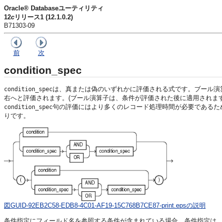
Oracle® Databaseユーティリティ
12
c
リリース1 (12.1.0.2)
B71303-09
前
次
condition_spec
は、真または偽のいずれかに評価される式
です。ブール演
condition_spec
右へと評価されます。(ブール演算子は、条件が評価された後に適用されま
句の評価にはより多くのレコード処理時間が必要であるた
condition_spec
りです。
図GUID-92EB2C58-EDB8-4C01-AF19-15C768B7CE87-print.epsの説明
条件指定にフィールド名を参照する条件が含まれている場合、条件指定は