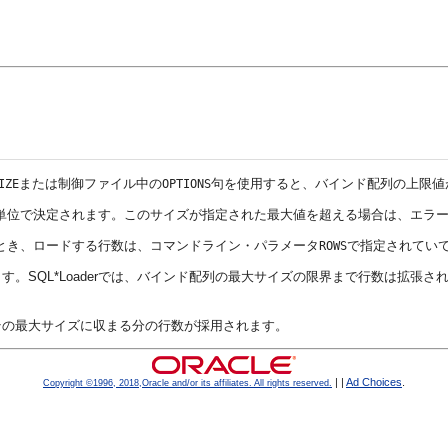
または制御ファイル中の
句を使用すると、バインド配列の上限値
IZE
OPTIONS
バイト単位で決定されます。このサイズが指定された最大値を超える場合は、エラ
このとき、ロードする行数は、コマンドライン・パラメータ
で指定されてい
ROWS
SQL*Loaderでは、バインド配列の最大サイズの限界まで行数は拡張さ
その最大サイズに収まる分の行数が採用されます。
|
|
Ad Choices
.
Copyright ©1996, 2018,Oracle and/or its affiliates. All rights reserved.