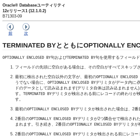
Oracle® Databaseユーティリティ
12
c
リリース1 (12.1.0.2)
B71303-09
前
次
TERMINATED BYとともにOPTIONALLY 
句および
句を使用するフィールド
OPTIONALLY ENCLOSED BY
TERMINATED BY
フィールドの先頭に空白がある場合は、その空白がすべてスキップ
最初に検出された空白以外の文字が、最初の
OPTIONALLY ENCLOSED 
うでない場合に、
デリミタがデータ内に
OPTIONALLY ENCLOSED BY
ドのデータとして読み込まれます(デリミタ自体は読み込まれません)
す。
デリミタが検出される前にレコードの終わりが
TERMINATED BY
す。
最初の
デリミタが検出された場合は、2番
OPTIONALLY ENCLOSED BY
2番目の
デリミタが2つ隣合せで検出され
OPTIONALLY ENCLOSED BY
まれます。引き続き、2番目の
デリミタが
OPTIONALLY ENCLOSED BY
2番目の
デリミタが検出される前にレコー
OPTIONALLY ENCLOSED BY