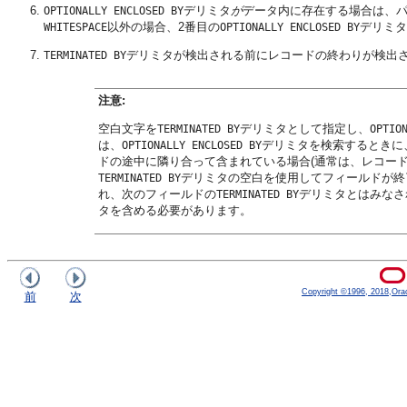
デリミタ
が
データ内に存在する場合は、
OPTIONALLY ENCLOSED BY
以外の場合、2番目の
デリミタ
WHITESPACE
OPTIONALLY ENCLOSED BY
デリミタが検出される前にレコードの終わりが検出
TERMINATED BY
注意:
空白文字を
デリミタとして指定し、
TERMINATED BY
OPTIO
は、
デリミタを検索するときに
OPTIONALLY ENCLOSED BY
ドの途中に隣り合って含まれている場合(通常は、レコード
デリミタの空白を使用してフィールドが終
TERMINATED BY
れ、次のフィールドの
デリミタとはみなさ
TERMINATED BY
タを含める必要があります。
Copyright ©1996, 2018,Oracle
前
次