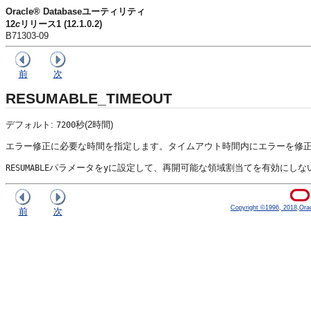
Oracle® Databaseユーティリティ
12
c
リリース1 (12.1.0.2)
B71303-09
前
次
RESUMABLE_TIMEOUT
デフォルト:
秒(2時間)
7200
エラー修正に必要な時間を指定します。タイムアウト時間内にエラーを修
パラメータを
に設定して、再開可能な領域割当てを有効にしな
RESUMABLE
y
Copyright ©1996, 2018,Oracle
前
次