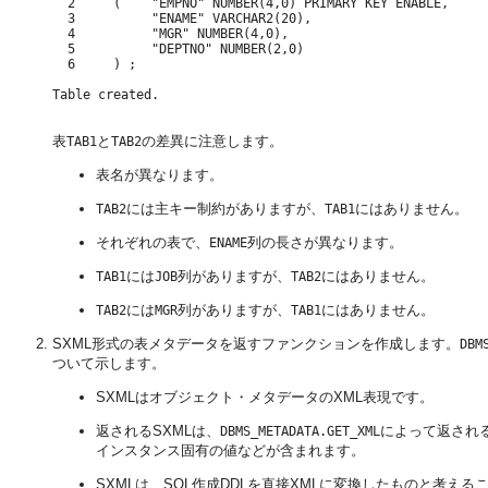
  2     (    "EMPNO" NUMBER(4,0) PRIMARY KEY ENABLE,

  3          "ENAME" VARCHAR2(20),

  4          "MGR" NUMBER(4,0),

  5          "DEPTNO" NUMBER(2,0)

  6     ) ;

Table created.

表
と
の差異に注意します。
TAB1
TAB2
表名が異なります。
には主キー制約がありますが、
にはありません。
TAB2
TAB1
それぞれの表で、
列の長さが異なります。
ENAME
には
列がありますが、
にはありません。
TAB1
JOB
TAB2
には
列がありますが、
にはありません。
TAB2
MGR
TAB1
SXML形式の表メタデータを返すファンクションを作成します。
DBM
ついて示します。
SXMLはオブジェクト・メタデータのXML表現です。
返されるSXMLは、
によって返され
DBMS_METADATA.GET_XML
インスタンス固有の値などが含まれます。
SXMLは、SQL作成DDLを直接XMLに変換したものと考え