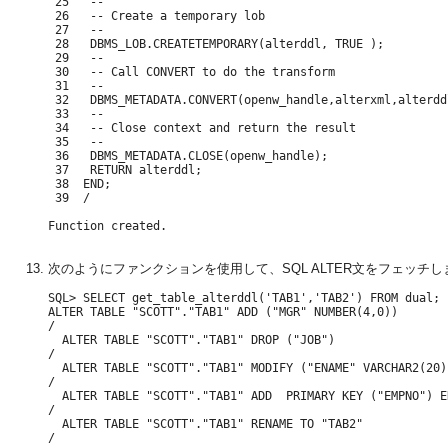
 25   --

 26   -- Create a temporary lob

 27   --

 28   DBMS_LOB.CREATETEMPORARY(alterddl, TRUE );

 29   --

 30   -- Call CONVERT to do the transform

 31   --

 32   DBMS_METADATA.CONVERT(openw_handle,alterxml,alterddl
 33   --

 34   -- Close context and return the result

 35   --

 36   DBMS_METADATA.CLOSE(openw_handle);

 37   RETURN alterddl;

 38  END;

 39  /

Function created.

次のようにファンクションを使用して、SQL ALTER文をフェッチし
SQL> SELECT get_table_alterddl('TAB1','TAB2') FROM dual;

ALTER TABLE "SCOTT"."TAB1" ADD ("MGR" NUMBER(4,0))

/

  ALTER TABLE "SCOTT"."TAB1" DROP ("JOB")

/

  ALTER TABLE "SCOTT"."TAB1" MODIFY ("ENAME" VARCHAR2(20))
/

  ALTER TABLE "SCOTT"."TAB1" ADD  PRIMARY KEY ("EMPNO") EN
/

  ALTER TABLE "SCOTT"."TAB1" RENAME TO "TAB2"

/
