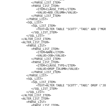
            </PARSE_LIST_ITEM>

            <PARSE_LIST_ITEM>

               <ITEM>CLAUSE_TYPE</ITEM>

               <VALUE>ADD_COLUMN</VALUE>

            </PARSE_LIST_ITEM>

         </PARSE_LIST>

         <SQL_LIST>

            <SQL_LIST_ITEM>

               <TEXT>ALTER TABLE "SCOTT"."TAB1" ADD ("MGR
            </SQL_LIST_ITEM>

         </SQL_LIST>

      </ALTER_LIST_ITEM>

      <ALTER_LIST_ITEM>

         <PARSE_LIST>

            <PARSE_LIST_ITEM>

               <ITEM>NAME</ITEM>

               <VALUE>JOB</VALUE>

            </PARSE_LIST_ITEM>

            <PARSE_LIST_ITEM>

               <ITEM>CLAUSE_TYPE</ITEM>

               <VALUE>DROP_COLUMN</VALUE>

            </PARSE_LIST_ITEM>

         </PARSE_LIST>

         <SQL_LIST>

            <SQL_LIST_ITEM>

               <TEXT>ALTER TABLE "SCOTT"."TAB1" DROP ("JO
            </SQL_LIST_ITEM>

         </SQL_LIST>

      </ALTER_LIST_ITEM>

      <ALTER_LIST_ITEM>

         <PARSE_LIST>

            <PARSE_LIST_ITEM>
