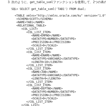
次のように、
ファンクションを使用して、2つの表の
get_table_sxml
SQL> SELECT get_table_sxml('TAB1') FROM dual;

  <TABLE xmlns="http://xmlns.oracle.com/ku" version="1.0">
   <SCHEMA>SCOTT</SCHEMA>

   <NAME>TAB1</NAME>

   <RELATIONAL_TABLE>

      <COL_LIST>

         <COL_LIST_ITEM>

            <NAME>EMPNO</NAME>

            <DATATYPE>NUMBER</DATATYPE>

            <PRECISION>4</PRECISION>

            <SCALE>0</SCALE>

         </COL_LIST_ITEM>

         <COL_LIST_ITEM>

            <NAME>ENAME</NAME>

            <DATATYPE>VARCHAR2</DATATYPE>

            <LENGTH>10</LENGTH>

         </COL_LIST_ITEM>

         <COL_LIST_ITEM>

            <NAME>JOB</NAME>

            <DATATYPE>VARCHAR2</DATATYPE>

            <LENGTH>9</LENGTH>

         </COL_LIST_ITEM>

         <COL_LIST_ITEM>

            <NAME>DEPTNO</NAME>

            <DATATYPE>NUMBER</DATATYPE>

            <PRECISION>2</PRECISION>

            <SCALE>0</SCALE>

         </COL_LIST_ITEM>

      </COL_LIST>
