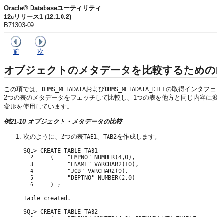
Oracle® Databaseユーティリティ
12
c
リリース1 (12.1.0.2)
B71303-09
前
次
オブジェクトのメタデータを比較するためのDBMS_
この項では、
および
の取得インタフェ
DBMS_METADATA
DBMS_METADATA_DIFF
2つの表のメタデータをフェッチして比較し、1つの表を他方と同じ内容に
変形を使用しています。
例21-10 オブジェクト・メタデータの比較
次のように、2つの表
、
を作成します。
TAB1
TAB2
SQL> CREATE TABLE TAB1

  2     (    "EMPNO" NUMBER(4,0),

  3          "ENAME" VARCHAR2(10),

  4          "JOB" VARCHAR2(9),

  5          "DEPTNO" NUMBER(2,0)

  6     ) ;

Table created.

SQL> CREATE TABLE TAB2
