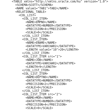
<TABLE xmlns="http://xmlns.oracle.com/ku" version="1.0">

  <SCHEMA>SCOTT</SCHEMA>

  <NAME value1="TAB1">TAB2</NAME>

  <RELATIONAL_TABLE>

    <COL_LIST>

      <COL_LIST_ITEM>

        <NAME>EMPNO</NAME>

        <DATATYPE>NUMBER</DATATYPE>

        <PRECISION>4</PRECISION>

        <SCALE>0</SCALE>

      </COL_LIST_ITEM>

      <COL_LIST_ITEM>

        <NAME>ENAME</NAME>

        <DATATYPE>VARCHAR2</DATATYPE>

        <LENGTH value1="10">20</LENGTH>

      </COL_LIST_ITEM>

      <COL_LIST_ITEM src="1">

        <NAME>JOB</NAME>

        <DATATYPE>VARCHAR2</DATATYPE>

        <LENGTH>9</LENGTH>

      </COL_LIST_ITEM>

      <COL_LIST_ITEM>

        <NAME>DEPTNO</NAME>

        <DATATYPE>NUMBER</DATATYPE>

        <PRECISION>2</PRECISION>

        <SCALE>0</SCALE>

      </COL_LIST_ITEM>

      <COL_LIST_ITEM src="2">

        <NAME>MGR</NAME>

        <DATATYPE>NUMBER</DATATYPE>

        <PRECISION>4</PRECISION>

        <SCALE>0</SCALE>
