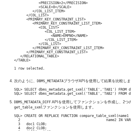
            <PRECISION>2</PRECISION>

            <SCALE>0</SCALE>

         </COL_LIST_ITEM>

      </COL_LIST>

      <PRIMARY_KEY_CONSTRAINT_LIST>

         <PRIMARY_KEY_CONSTRAINT_LIST_ITEM>

            <COL_LIST>

               <COL_LIST_ITEM>

                  <NAME>EMPNO</NAME>

               </COL_LIST_ITEM>

            </COL_LIST>

         </PRIMARY_KEY_CONSTRAINT_LIST_ITEM>

      </PRIMARY_KEY_CONSTRAINT_LIST>

   </RELATIONAL_TABLE>

</TABLE> 

1 row selected.

次のように、
ブラウザAPIを使用して結果を比較し
DBMS_METADATA
SQL> SELECT dbms_metadata.get_sxml('TABLE','TAB1') FROM du
APIを使用してファンクションを作成し、2
DBMS_METADATA_DIFF
ファンクションを使用します。
get_table_sxml
SQL> CREATE OR REPLACE FUNCTION compare_table_sxml(name1 
  2                                          name2 IN VAR
  3   doc1 CLOB;

  4   doc2 CLOB;
