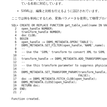
ている名前に対応しています。
SXMLは、編集と比較を行えるように設計されています。
ここでは例を単純にするため、変換パラメータを使用して物理プロ
SQL> CREATE OR REPLACE FUNCTION get_table_sxml(name IN VA
  2   open_handle NUMBER;

  3   transform_handle NUMBER;

  4   doc CLOB;

  5  BEGIN

  6   open_handle := DBMS_METADATA.OPEN('TABLE');

  7   DBMS_METADATA.SET_FILTER(open_handle,'NAME',name);

  8   --

  9   -- Use the 'SXML' transform to convert XML to SXML

 10   --

 11   transform_handle := DBMS_METADATA.ADD_TRANSFORM(ope
 12   --

 13   -- Use this transform parameter to suppress physica
 14   --

 15   DBMS_METADATA.SET_TRANSFORM_PARAM(transform_handle,
 16                                     FALSE);

 17   doc := DBMS_METADATA.FETCH_CLOB(open_handle);

 18   DBMS_METADATA.CLOSE(open_handle);

 19   RETURN doc;

 20  END;

 21  /

Function created.
