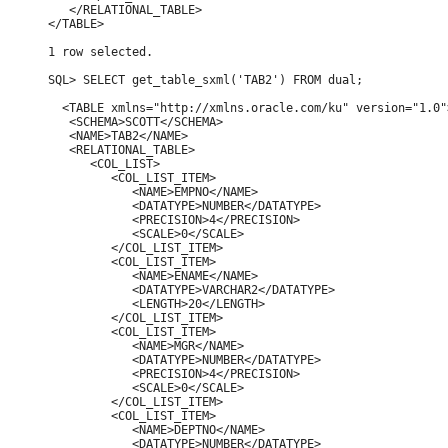
   </RELATIONAL_TABLE>

</TABLE> 

1 row selected.

SQL> SELECT get_table_sxml('TAB2') FROM dual;

  <TABLE xmlns="http://xmlns.oracle.com/ku" version="1.0">
   <SCHEMA>SCOTT</SCHEMA>

   <NAME>TAB2</NAME>

   <RELATIONAL_TABLE>

      <COL_LIST>

         <COL_LIST_ITEM>

            <NAME>EMPNO</NAME>

            <DATATYPE>NUMBER</DATATYPE>

            <PRECISION>4</PRECISION>

            <SCALE>0</SCALE>

         </COL_LIST_ITEM>

         <COL_LIST_ITEM>

            <NAME>ENAME</NAME>

            <DATATYPE>VARCHAR2</DATATYPE>

            <LENGTH>20</LENGTH>

         </COL_LIST_ITEM>

         <COL_LIST_ITEM>

            <NAME>MGR</NAME>

            <DATATYPE>NUMBER</DATATYPE>

            <PRECISION>4</PRECISION>

            <SCALE>0</SCALE>

         </COL_LIST_ITEM>

         <COL_LIST_ITEM>

            <NAME>DEPTNO</NAME>

            <DATATYPE>NUMBER</DATATYPE>
