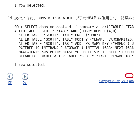
1 row selected.

次のように、
ブラウザAPIを使用して、結果を
DBMS_METADATA_DIFF
SQL> SELECT dbms_metadata_diff.compare_alter('TABLE','TAB
ALTER TABLE "SCOTT"."TAB1" ADD ("MGR" NUMBER(4,0))

  ALTER TABLE "SCOTT"."TAB1" DROP ("JOB")

  ALTER TABLE "SCOTT"."TAB1" MODIFY ("ENAME" VARCHAR2(20))
  ALTER TABLE "SCOTT"."TAB1" ADD  PRIMARY KEY ("EMPNO") U
  PCTFREE 10 INITRANS 2 STORAGE ( INITIAL 16384 NEXT 1638
  MAXEXTENTS 505 PCTINCREASE 50 FREELISTS 1 FREELIST GROU
  DEFAULT)  ENABLE ALTER TABLE "SCOTT"."TAB1" RENAME TO "T
1 row selected.
Copyright ©1996, 2018,Oracle
前
次