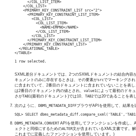
      </COL_LIST_ITEM>

    </COL_LIST>

    <PRIMARY_KEY_CONSTRAINT_LIST src="2">

      <PRIMARY_KEY_CONSTRAINT_LIST_ITEM>

        <COL_LIST>

          <COL_LIST_ITEM>

            <NAME>EMPNO</NAME>

          </COL_LIST_ITEM>

        </COL_LIST>

      </PRIMARY_KEY_CONSTRAINT_LIST_ITEM>

    </PRIMARY_KEY_CONSTRAINT_LIST>

  </RELATIONAL_TABLE>

</TABLE>

1 row selected.

SXML差分ドキュメントでは、2つのSXMLドキュメントの結合内容
キュメントのみに存在するときは、その要素が
でマーキングされ
src
に含まれていて、2番目のドキュメントに含まれていないことを表
は2番目のドキュメント内の値とされ、
によって最初のドキュ
value1
さが
(最初のドキュメント)では10、
では20であることを表
TAB1
TAB2
次のように、
ブラウザAPIを使用して、結果を
DBMS_METADATA_DIFF
APIを使用してファンクションを作成し、
DBMS_METADATA.CONVERT
ェクトと同様にするための
文が含まれているXML文書です。
ALTER
これまでに定義したファンクションを使用しています。)