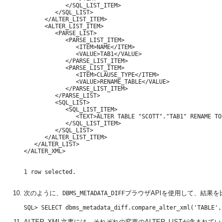
            </SQL_LIST_ITEM>

         </SQL_LIST>

      </ALTER_LIST_ITEM>

      <ALTER_LIST_ITEM>

         <PARSE_LIST>

            <PARSE_LIST_ITEM>

               <ITEM>NAME</ITEM>

               <VALUE>TAB1</VALUE>

            </PARSE_LIST_ITEM>

            <PARSE_LIST_ITEM>

               <ITEM>CLAUSE_TYPE</ITEM>

               <VALUE>RENAME_TABLE</VALUE>

            </PARSE_LIST_ITEM>

         </PARSE_LIST>

         <SQL_LIST>

            <SQL_LIST_ITEM>

               <TEXT>ALTER TABLE "SCOTT"."TAB1" RENAME TO
            </SQL_LIST_ITEM>

         </SQL_LIST>

      </ALTER_LIST_ITEM>

   </ALTER_LIST>

</ALTER_XML>

1 row selected.

次のように、
ブラウザAPIを使用して、結果を
DBMS_METADATA_DIFF
ALTER_XML文書には、それぞれの変更のALTER_LISTが含まれ