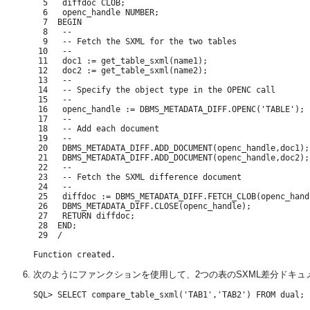
  5   diffdoc CLOB;

  6   openc_handle NUMBER;

  7  BEGIN

  8   --

  9   -- Fetch the SXML for the two tables

 10   --

 11   doc1 := get_table_sxml(name1);

 12   doc2 := get_table_sxml(name2);

 13   --

 14   -- Specify the object type in the OPENC call

 15   --

 16   openc_handle := DBMS_METADATA_DIFF.OPENC('TABLE');

 17   --

 18   -- Add each document

 19   --

 20   DBMS_METADATA_DIFF.ADD_DOCUMENT(openc_handle,doc1);

 21   DBMS_METADATA_DIFF.ADD_DOCUMENT(openc_handle,doc2);

 22   --

 23   -- Fetch the SXML difference document

 24   --

 25   diffdoc := DBMS_METADATA_DIFF.FETCH_CLOB(openc_handl
 26   DBMS_METADATA_DIFF.CLOSE(openc_handle);

 27   RETURN diffdoc;

 28  END;

 29  /

次のようにファンクションを使用して、2つの表のSXML差分ドキュ
SQL> SELECT compare_table_sxml('TAB1','TAB2') FROM dual;
