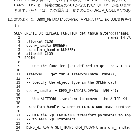
PARSE_LISTと、特定の変更のSQLが含まれたSQL_LISTがあ
きます。(たとえば、この場合は、変更の1つがDROP_COLUMN
次のように、
APIおよび
変換を使
DBMS_METADATA.CONVERT
ALTER DDL
す。
SQL> CREATE OR REPLACE FUNCTION get_table_alterddl(name1 
  2                                           name2 IN VA
  3   alterxml CLOB;

  4   openw_handle NUMBER;

  5   transform_handle NUMBER;

  6   alterddl CLOB;

  7  BEGIN

  8   --

  9   -- Use the function just defined to get the ALTER_X
 10   --

 11   alterxml := get_table_alterxml(name1,name2);

 12   --

 13   -- Specify the object type in the OPENW call

 14   --

 15   openw_handle := DBMS_METADATA.OPENW('TABLE');

 16   --

 17   -- Use ALTERDDL transform to convert the ALTER_XML 
 18   -- 

 19   transform_handle := DBMS_METADATA.ADD_TRANSFORM(ope
 20   --

 21   -- Use the SQLTERMINATOR transform parameter to app
 22   -- to each SQL statement

 23   --

 24   DBMS_METADATA.SET_TRANSFORM_PARAM(transform_handle,