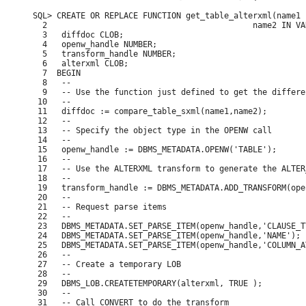
SQL> CREATE OR REPLACE FUNCTION get_table_alterxml(name1 
  2                                           name2 IN VA
  3   diffdoc CLOB;

  4   openw_handle NUMBER;

  5   transform_handle NUMBER;

  6   alterxml CLOB;

  7  BEGIN

  8   --

  9   -- Use the function just defined to get the differe
 10   --

 11   diffdoc := compare_table_sxml(name1,name2);

 12   --

 13   -- Specify the object type in the OPENW call

 14   --

 15   openw_handle := DBMS_METADATA.OPENW('TABLE');

 16   --

 17   -- Use the ALTERXML transform to generate the ALTER
 18   --

 19   transform_handle := DBMS_METADATA.ADD_TRANSFORM(ope
 20   --

 21   -- Request parse items

 22   --

 23   DBMS_METADATA.SET_PARSE_ITEM(openw_handle,'CLAUSE_TY
 24   DBMS_METADATA.SET_PARSE_ITEM(openw_handle,'NAME');

 25   DBMS_METADATA.SET_PARSE_ITEM(openw_handle,'COLUMN_A
 26   --

 27   -- Create a temporary LOB

 28   --

 29   DBMS_LOB.CREATETEMPORARY(alterxml, TRUE );

 30   --

 31   -- Call CONVERT to do the transform
