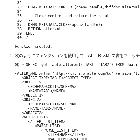
 32   --

 33   DBMS_METADATA.CONVERT(openw_handle,diffdoc,alterxml)
 34   --

 35   -- Close context and return the result

 36   --

 37   DBMS_METADATA.CLOSE(openw_handle);

 38   RETURN alterxml;

 39  END;

 40  /

次のようにファンクションを使用して、ALTER_XML文書をフェッ
SQL> SELECT get_table_alterxml('TAB1','TAB2') FROM dual;

<ALTER_XML xmlns="http://xmlns.oracle.com/ku" version="1.0
   <OBJECT_TYPE>TABLE</OBJECT_TYPE>

   <OBJECT1>

      <SCHEMA>SCOTT</SCHEMA>

      <NAME>TAB1</NAME>

   </OBJECT1>

   <OBJECT2>

      <SCHEMA>SCOTT</SCHEMA>

      <NAME>TAB2</NAME>

   </OBJECT2>

   <ALTER_LIST>

      <ALTER_LIST_ITEM>

         <PARSE_LIST>

            <PARSE_LIST_ITEM>

               <ITEM>NAME</ITEM>

               <VALUE>MGR</VALUE>
