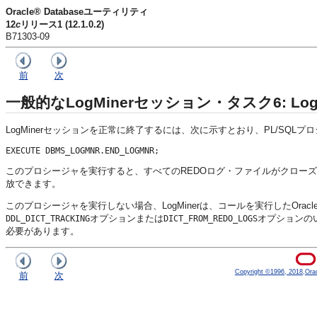
Oracle® Databaseユーティリティ
12
c
リリース1 (12.1.0.2)
B71303-09
前
次
一般的なLogMinerセッション・タスク6: Lo
LogMinerセッションを正常に終了するには、次に示すとおり、PL/SQLプ
このプロシージャを実行すると、すべてのREDOログ・ファイルがクローズさ
放できます。
このプロシージャを実行しない場合、LogMinerは、コールを実行したOr
オプションまたは
オプションのい
DDL_DICT_TRACKING
DICT_FROM_REDO_LOGS
必要があります。
Copyright ©1996, 2018,Oracle
前
次