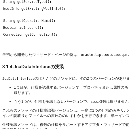
String getServiceType();
WsdlInfo getExistingWsdlInfo();
String getOperationName();
Boolean isInbound();
Connection getConnection();
最初から開発したウィザード・ページの例は、
oracle.tip.tools.ide.pm
3.1.4
JcaDataInterfaceの実装
のほとんどのメソッドに、次の2つのバージョンがあり
JcaDataInterface
1つ目が、仕様を認識するバージョンで、プロパティまたは属性の所属先のアクテ
取ります。
もう1つが、仕様を認識しないバージョンで、spec引数は取りませ
これらのメソッドの仕様非認識バージョンは、一度に1つの仕様のみをサポート
イルの読取りかファイルへの書込みのいずれかを実行できます。単一イン
仕様認識メソッドは、複数の仕様をサポートするアダプタ・ウィザードで使