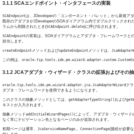
3.1.1
SCAエンドポイント・インタフェースの実装
は、JDeveloperの「コンポーネント・パレット」から新規
SCAEndpoint
既存のアダプタがJDeveloperのSOAダイアグラム内でダブルクリックされ
ラムから削除されたとき(
)に呼び出されます。
SCAEndpoint.delete
の実装は、SOAダイアグラムとアダプタ・フレームワークと
SCAEndpoint
担当します。
メソッドおよび
メソッドは、
createEndpoint
updateEndpoint
JcaAdapter
この例は、
oracle.tip.tools.ide.pm.wizard.adapter.custom.CustomS
3.1.2
JCAアダプタ・ウィザード・クラスの拡張およびその
クラ
oracle.tip.tools.ide.pm.wizard.adapter.jca.JcaAdapterWizard
ダプタ・フレームワークを使用できるようになります。
このクラスの抽象メソッドとしては、
および
getAdapterTypeString()
get
キストが入力されます。
抽象メソッド
によって、アダプタ・ウィザード
addInitialWizardPages()
なく常にナビゲーション先となるページのみが追加されます。
初期ページは通常、
,、
(接続が必要な
JcaServiceNamePage
ConnectionPage