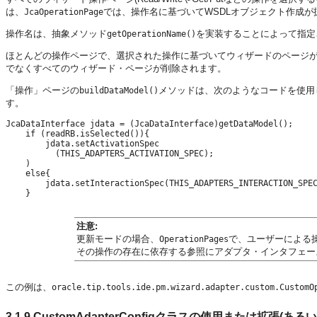
は、
では、操作名に基づいてWSDLオブジェクト作成が
JcaOperationPage
操作名は、抽象メソッド
を実装することによって指定
getOperationName()
ほとんどの操作ページで、選択された操作に基づいてウィザードのページ
でなくすべてのウィザード・ページが削除されます。
「操作」ページの
メソッドは、次のようなコードを使用
buildDataModel()
す。
JcaDataInterface jdata = (JcaDataInterface)getDataModel();
    if (readRB.isSelected()){ 

        jdata.setActivationSpec
          (THIS_ADAPTERS_ACTIVATION_SPEC);

    )

    else{

        jdata.setInteractionSpec(THIS_ADAPTERS_INTERACTION_SPEC
注意:
更新モードの場合、
で、ユーザーによる
OperationPages
その操作の存在に依存する参照にアダプタ・インタフェー
この例は、
oracle.tip.tools.ide.pm.wizard.adapter.custom.CustomO
3.1.9
CustomAdapterConfigクラスの使用または拡張(ある