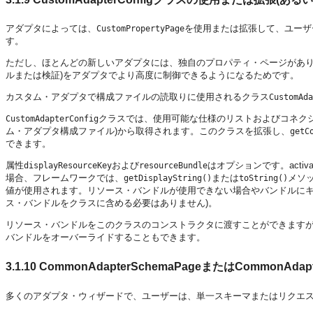
アダプタによっては、
を使用または拡張して、ユーザ
CustomPropertyPage
す。
ただし、ほとんどの新しいアダプタには、独自のプロパティ・ページがあり
ルまたは検証)をアダプタでより高度に制御できるようになるためです。
カスタム・アダプタで構成ファイルの読取りに使用されるクラス
CustomAda
クラスでは、使用可能な仕様のリストおよびコネク
CustomAdapterConfig
ム・アダプタ構成ファイル)から取得されます。このクラスを拡張し、
getC
できます。
属性
および
はオプションです。activatio
displayResourceKey
resourceBundle
場合、フレームワークでは、
または
メソ
getDisplayString()
toString()
値が使用されます。リソース・バンドルが使用できない場合やバンドルにキ
ス・バンドルをクラスに含める必要はありません)。
リソース・バンドルをこのクラスのコンストラクタに渡すことができますが、構成ファイ
バンドルをオーバーライドすることもできます。
3.1.10
CommonAdapterSchemaPageまたはCommonAdapt
多くのアダプタ・ウィザードで、ユーザーは、単一スキーマまたはリクエス