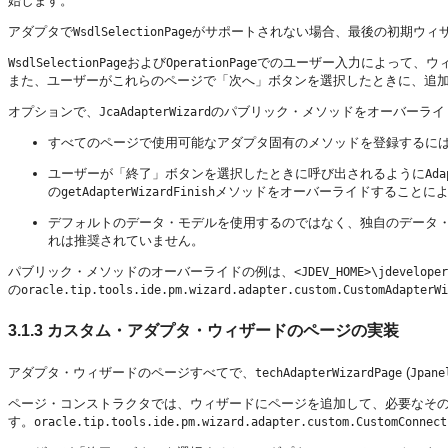
始します。
アダプタで
がサポートされない場合、最後の初期ウィ
WsdlSelectionPage
および
でのユーザー入力によって、ウィ
WsdlSelectionPage
OperationPage
また、ユーザーがこれらのページで「次へ」ボタンを選択したときに、追
オプションで、
のパブリック・メソッドをオーバーライ
JcaAdapterWizard
すべてのページで使用可能なアダプタ固有のメソッドを登録するに
ユーザーが「終了」ボタンを選択したときに呼び出されるように
Ada
の
メソッドをオーバーライドすることに
getAdapterWizardFinish
デフォルトのデータ・モデルを使用するのではなく、独自のデータ
れは推奨されていません。
パブリック・メソッドのオーバーライドの例は、
<JDEV_HOME>\jdeveloper
の
oracle.tip.tools.ide.pm.wizard.adapter.custom.CustomAdapterWi
3.1.3
カスタム・アダプタ・ウィザードのページの実装
アダプタ・ウィザードのページすべてで、
(
techAdapterWizardPage
Jpane
ページ・コンストラクタでは、ウィザードにページを追加して、必要なそ
す。
oracle.tip.tools.ide.pm.wizard.adapter.custom.CustomConnect