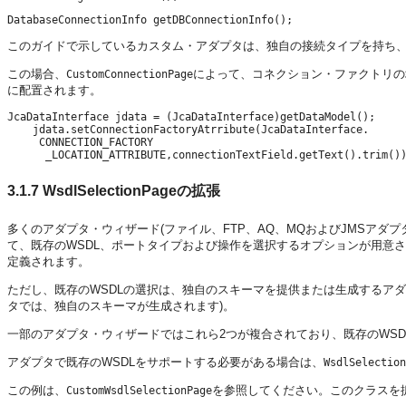
このガイドで示しているカスタム・アダプタは、独自の接続タイプを持ち
この場合、
によって、コネクション・ファクトリの
CustomConnectionPage
に配置されます。
JcaDataInterface jdata = (JcaDataInterface)getDataModel();
    jdata.setConnectionFactoryAtrribute(JcaDataInterface.
     CONNECTION_FACTORY
3.1.7
WsdlSelectionPageの拡張
多くのアダプタ・ウィザード(ファイル、FTP、AQ、MQおよびJMSアダ
て、既存のWSDL、ポートタイプおよび操作を選択するオプションが用意
定義されます。
ただし、既存のWSDLの選択は、独自のスキーマを提供または生成するアダプタではサ
タでは、独自のスキーマが生成されます)。
一部のアダプタ・ウィザードではこれら2つが複合されており、既存のWS
アダプタで既存のWSDLをサポートする必要がある場合は、
WsdlSelection
この例は、
を参照してください。このクラスを
CustomWsdlSelectionPage