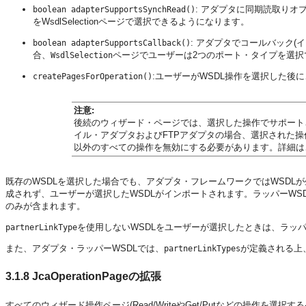
: アダプタに同期読取りオプ
boolean adapterSupportsSynchRead()
をWsdlSelectionページで選択できるようになります。
: アダプタでコールバック(
boolean adapterSupportsCallback()
合、
ページでユーザーは2つのポート・タイプを選択
WsdlSelection
:ユーザーがWSDL操作を選択した後
createPagesForOperation()
注意:
後続のウィザード・ページでは、選択した操作でサポート
イル・アダプタおよびFTPアダプタの場合、選択された操作
以外のすべての操作を無効にする必要があります。詳細は
既存のWSDLを選択した場合でも、アダプタ・フレームワークではWSDL
成されず、ユーザーが選択したWSDLがインポートされます。ラッパーWSDLで、選
のみが含まれます。
を使用しないWSDLをユーザーが選択したときは、ラッパ
partnerLinkType
また、アダプタ・ラッパーWSDLでは、
が定義される上
partnerLinkTypes
3.1.8
JcaOperationPageの拡張
すべてのウィザード操作ページ(Read/WriteやGet/Putなどの操作を選択す