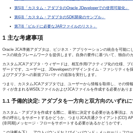
第5項「カスタム・アダプタのOracle JDeveloperでの使用可能化」
第6項「カスタム・アダプタのSDK開発のサンプル」
第7項「ビルドに必要なJARファイルのリスト」
1
主な考慮事項
Oracle JCA準拠アダプタは、ビジネス・アプリケーションの統合を可
ースの統合フレームワークを提供します。自身の要件に基づいて、独自の
カスタムJCAアダプタ・ウィザードは、相互作用/アクティブ化の仕様、
ザードです。ユーザーは、JDeveloperのデザインタイム・ファシリテ
よびアダプタへの新規プロパティの追加を実行します。
つまり、カスタムJCAアダプタでは、ユーザーから情報を取得し、その情
ティが含まれるWSDLファイルおよびJCAファイルを作成する必要があり
1.1
予備的決定: アダプタを一方向と双方向のいずれに
カスタム・アダプタを作成する際に、最初に決定する必要がある事項は、カ
作の呼出しをサポートするかどうか、つまりJCA共通クライアント(CCI)
(非同期)メッセージ・フローをサポートする必要があるかどうかです。
この決断を下し、アウトバウンドおよびインバウンド・メッセージ・フロ