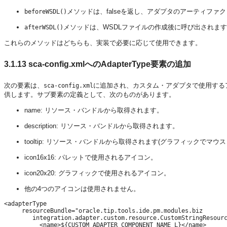
メソッドは、falseを返し、アダプタのアーティフ
beforeWSDL()
メソッドは、WSDLファイルの作成後に呼び出されま
afterWSDL()
これらのメソッドはどちらも、実装で必要に応じて使用できます。
3.1.13
sca-config.xmlへのAdapterType要素の追加
次の要素は、
に追加され、カスタム・アダプタで使用するアイ
sca-config.xml
供します。サブ要素の定義として、次のものがあります。
name: リソース・バンドルから取得されます。
description: リソース・バンドルから取得されます。
tooltip: リソース・バンドルから取得されます(グラフィックでマ
icon16x16: パレットで使用されるアイコン。
icon20x20: グラフィックで使用されるアイコン。
他の4つのアイコンは使用されません。
<adapterType

     resourceBundle="oracle.tip.tools.ide.pm.modules.biz

        integration.adapter.custom.resource.CustomStringResourc
          <name>${CUSTOM_ADAPTER_COMPONENT_NAME_L}</name>
