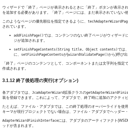
ウィザードで「終了」ページが表示されるときに「終了」ボタンが表示さ
を追加する必要があります。「終了」ページには、まだ表示されていない
このようなページの優先順位を指定できるように、
techAdapterWizardPag
されています。
では、コンテンツのない終了ページがウィザード
addFinishPage()
ジが追加されます。
では
setFinishPageContents(String title, Object contents)
に、
が(
から)呼び
setFinishPageContents
wizardValidatePage()
「終了」ページのコンテンツとして、コンポーネントまたは文字列を指定できます
作成されます。
3.1.12
終了後処理の実行(オプション)
各アダプタでは、
拡張クラスの
JcaAdapterWizard
getAdapterWizardFini
装を登録できます。これによって、アダプタで、終了時に追加のアクティ
たとえば、ファイル・アダプタでは、この終了処理のオーバーライドを使
キーマが現行プロジェクトでない場合は、ファイル・アダプタでヘッダー
には、アダプタのアーティファクト(WSD
AdapterWizardFinishInterface
ッドが含まれます。