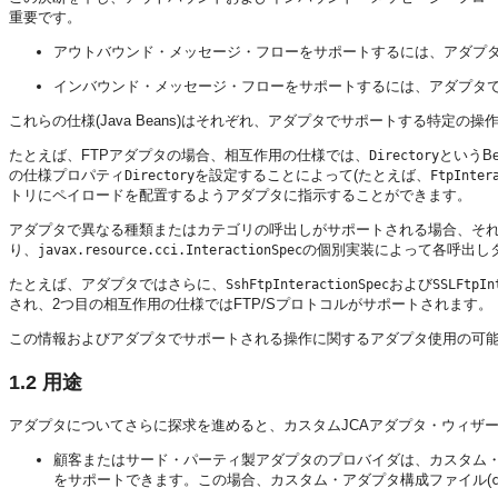
重要です。
アウトバウンド・メッセージ・フローをサポートするには、アダプ
インバウンド・メッセージ・フローをサポートするには、アダプタ
これらの仕様(Java Beans)はそれぞれ、アダプタでサポートする特定
たとえば、FTPアダプタの場合、相互作用の仕様では、
というB
Directory
の仕様プロパティ
を設定することによって(たとえば、
Directory
FtpInter
トリにペイロードを配置するようアダプタに指示することができます。
アダプタで異なる種類またはカテゴリの呼出しがサポートされる場合、そ
り、
の個別実装によって各呼出し
javax.resource.cci.InteractionSpec
たとえば、アダプタではさらに、
および
SshFtpInteractionSpec
SSLFtpIn
され、2つ目の相互作用の仕様ではFTP/Sプロトコルがサポートされます。
この情報およびアダプタでサポートされる操作に関するアダプタ使用の可
1.2
用途
アダプタについてさらに探求を進めると、カスタムJCAアダプタ・ウィザ
顧客またはサード・パーティ製アダプタのプロバイダは、カスタム
をサポートできます。この場合、カスタム・アダプタ構成ファイル(