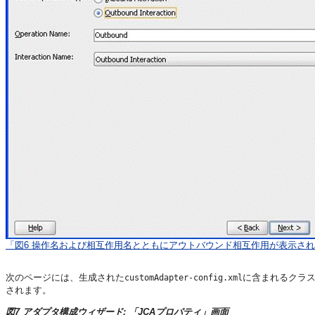
「図6 操作名および相互作用名とともにアウトバウンド相互作用が表示され
次のページには、生成された
に含まれるクラ
customAdapter-config.xml
されます。
図7 アダプタ構成ウィザード: 「JCAプロパティ」画面