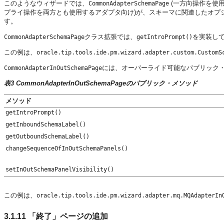
このようなウィザードでは、
(一方向操作を使
CommonAdapterSchemaPage
プライ操作を両方とも使用するアダプタ向け)が、スキーマに関連したオプション(
す。
クラス拡張では、
を実装し
CommonAdapterSchemaPage
getIntroPrompt()
この例は、
oracle.tip.tools.ide.pm.wizard.adapter.custom.CustomS
には、オーバーライド可能なパブリック
CommonAdapterInOutSchemaPage
表3 CommonAdapterInOutSchemaPageのパブリック・メソッド
メソッド
getIntroPrompt()
getInboundSchemaLabel()
getOutboundSchemaLabel()
changeSequenceOfInOutSchemaPanels()
setInOutSchemaPanelVisibility()
この例は、
oracle.tip.tools.ide.pm.wizard.adapter.mq.MQAdapterIn
3.1.11
「終了」ページの追加