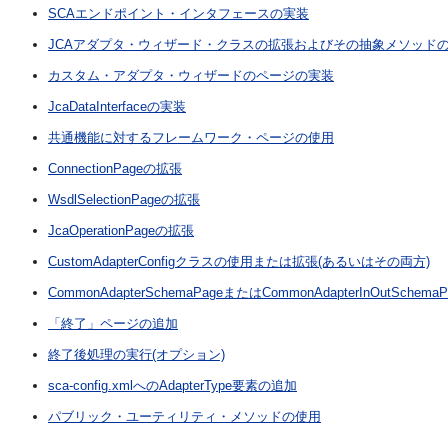
SCAエンドポイント・インタフェースの実装
JCAアダプタ・ウィザード・クラスの拡張およびその抽象メソッド
カスタム・アダプタ・ウィザードのページの実装
JcaDataInterfaceの実装
共通機能に対するフレームワーク・ページの使用
ConnectionPageの拡張
WsdlSelectionPageの拡張
JcaOperationPageの拡張
CustomAdapterConfigクラスの使用または拡張(あるいはその両方)
CommonAdapterSchemaPageまたはCommonAdapterInOutSchem
「終了」ページの追加
終了後処理の実行(オプション)
sca-config.xmlへのAdapterType要素の追加
パブリック・ユーティリティ・メソッドの使用