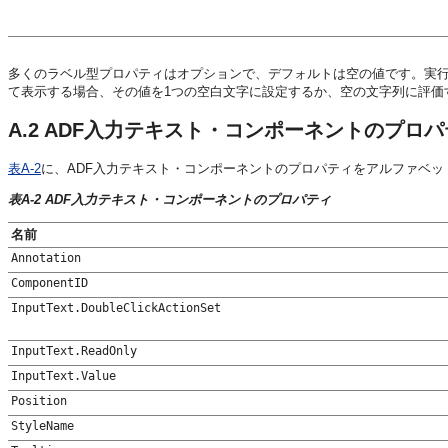
多くのラベル型プロパティはオプションで、デフォルトは空の値です。実行
て表示する場合、その値を1つの空白文字に設定するか、空の文字列に評価
A.2
ADF入力テキスト・コンポーネントのプロパ
表A-2
に、ADF入力テキスト・コンポーネントのプロパティをアルファベッ
表A-2 ADF入力テキスト・コンポーネントのプロパティ
名前
Annotation
ComponentID
InputText.DoubleClickActionSet
InputText.ReadOnly
InputText.Value
Position
StyleName