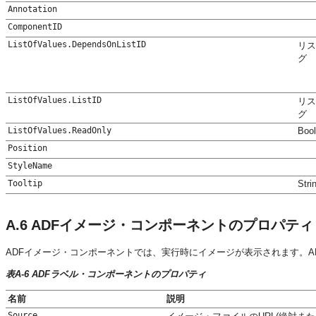
Annotation
ComponentID
ListOfValues.DependsOnListID
リス
グ
ListOfValues.ListID
リス
グ
ListOfValues.ReadOnly
Boo
Position
StyleName
Tooltip
Stri
A.6
ADFイメージ・コンポーネントのプロパティ
ADFイメージ・コンポーネントでは、実行時にイメージが表示されます。A
表A-6 ADFラベル・コンポーネントのプロパティ
名前
説明
Source