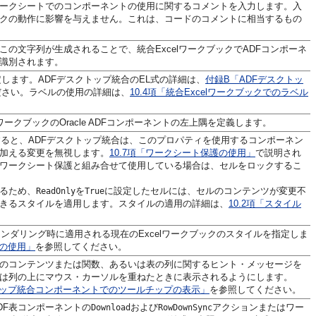
ークシートでのコンポーネントの使用に関するコメントを入力します。入
クの動作に影響を与えません。これは、コードのコメントに相当するもの
この文字列が生成されることで、統合ExcelワークブックでADFコンポーネ
識別されます。
します。ADFデスクトップ統合のEL式の詳細は、
付録B「ADFデスクトッ
ださい。ラベルの使用の詳細は、
10.4項「統合Excelワークブックでのラベル
ワークブックのOracle ADFコンポーネントの左上隅を定義します。
ると、ADFデスクトップ統合は、このプロパティを使用するコンポーネン
加える変更を無視します。
10.7項「ワークシート保護の使用」
で説明され
ワークシート保護と組み合せて使用している場合は、セルをロックするこ
るため、
を
に設定したセルには、セルのコンテンツが変更不
ReadOnly
True
きるスタイルを適用します。スタイルの適用の詳細は、
10.2項「スタイル
トのレンダリング時に適用される現在のExcelワークブックのスタイルを指定しま
ルの使用」
を参照してください。
トのコンテンツまたは関数、あるいは表の列に関するヒント・メッセージを
は列の上にマウス・カーソルを重ねたときに表示されるようにします。
クトップ統合コンポーネントでのツールチップの表示」
を参照してください。
DF表コンポーネントの
および
アクションまたはワー
Download
RowDownSync