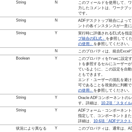
String
N
このフィールドを使用して、ワ
力したコメントは、ワークブッ
です。
String
N
ADFデスクトップ統合によって
ントの各インスタンスが一意に
String
Y
実行時に評価されるEL式を指定
プ統合のEL式」
を参照してく
の使用」
を参照してください。
N
このプロパティは、統合Excel
Boolean
Y
このプロパティを
に設定す
True
トを参照するセルにユーザーが
ているように、この設定を自動
ともできます。
エンド・ユーザーの混乱を避け
可であることを視覚的に判断で
の使用」
を参照してください。
String
Y
Oracle ADFコンポーネン
す。詳細は、
10.2項「スタイ
String
Y
ADFフォーム・コンポーネン
指定して、コンポーネントまた
詳細は、
10.6項「ADFデス
Y
状況により異なる
このプロパティは、通常は、A