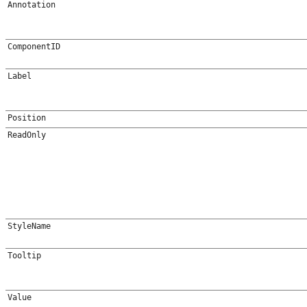
Annotation
ComponentID
Label
Position
ReadOnly
StyleName
Tooltip
Value