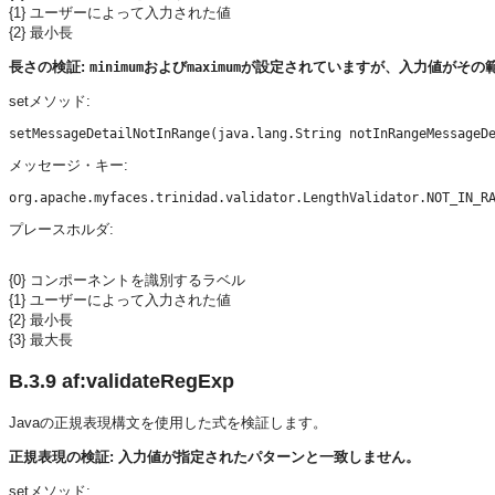
{1} ユーザーによって入力された値
{2} 最小長
長さの検証:
および
が設定されていますが、入力値がその
minimum
maximum
setメソッド:
メッセージ・キー:
プレースホルダ:
{0} コンポーネントを識別するラベル
{1} ユーザーによって入力された値
{2} 最小長
{3} 最大長
B.3.9
af:validateRegExp
Javaの正規表現構文を使用した式を検証します。
正規表現の検証: 入力値が指定されたパターンと一致しません。
setメソッド: