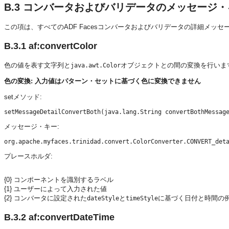
B.3
コンバータおよびバリデータのメッセージ・
この項は、すべてのADF Facesコンバータおよびバリデータの詳細メッ
B.3.1
af:convertColor
色の値を表す文字列と
オブジェクトとの間の変換を行いま
java.awt.Color
色の変換: 入力値はパターン・セットに基づく色に変換できません
setメソッド:
メッセージ・キー:
プレースホルダ:
{0} コンポーネントを識別するラベル
{1} ユーザーによって入力された値
{2} コンバータに設定された
と
に基づく日付と時間の
dateStyle
timeStyle
B.3.2
af:convertDateTime