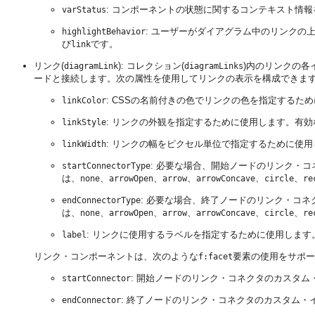
: コンポーネントの状態に関するコンテキスト情
varStatus
: ユーザーがダイアグラム中のリンクの
highlightBehavior
び
です。
link
リンク(
): コレクション(
)内のリンクの各
diagramLink
diagramLinks
ードと接続します。次の属性を使用してリンクの表示を構成できま
: CSSの名前付きの色でリンクの色を指定するた
linkColor
: リンクの外観を指定するために使用します。有効
linkStyle
: リンクの幅をピクセル単位で指定するために使
linkWidth
: 必要な場合、開始ノードのリンク・
startConnectorType
は、
、
、
、
、
、
none
arrowOpen
arrow
arrowConcave
circle
re
: 必要な場合、終了ノードのリンク・コ
endConnectorType
は、
、
、
、
、
、
none
arrowOpen
arrow
arrowConcave
circle
re
: リンクに使用するラベルを指定するために使用します
label
リンク・コンポーネントは、次のような
要素の使用をサポー
f:facet
: 開始ノードのリンク・コネクタのカスタ
startConnector
: 終了ノードのリンク・コネクタのカスタム・
endConnector