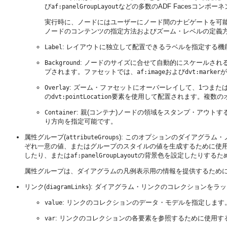
び
などの多数のADF Facesコンポ
af:panelGroupLayout
実行時に、ノードにはユーザーにノード間のナビゲートを可
ノードのコンテンツの指定方法およびズーム・レベルの定義
: レイアウトに独立して配置できるラベルを指定する機
Label
: ノードのサイズに合せて自動的にスケールさ
Background
プされます。ファセットでは、
および
が
af:image
dvt:marker
: ズーム・ファセットにオーバーレイして、1つま
Overlay
の
要素を使用して配置されます。複数の
dvt:pointLocation
: 親(コンテナ)ノードの領域をスタンプ・アウ
Container
り方向を指定可能です。
属性グループ(
): このオプションのダイアグラム
attributeGroups
ぞれ一意の値、またはグループのスタイルの値を生成するために使
したり、または
の背景色を設定したりするた
af:panelGroupLayout
属性グループは、ダイアグラムの凡例表示用の情報を提供するため
リンク(
): ダイアグラム・リンクのコレクションを
diagramLinks
: リンクのコレクションのデータ・モデルを指定します
value
: リンクのコレクションの各要素を参照するために使用す
var