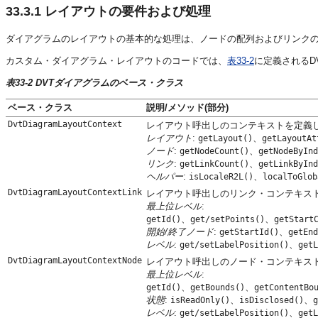
33.3.1
レイアウトの要件および処理
ダイアグラムのレイアウトの基本的な処理は、ノードの配列およびリンク
カスタム・ダイアグラム・レイアウトのコードでは、
表33-2
に定義されるD
表33-2 DVTダイアグラムのベース・クラス
ベース・クラス
説明/メソッド(部分)
DvtDiagramLayoutContext
レイアウト呼出しのコンテキストを定義
レイアウト
:
、
getLayout()
getLayoutAt
ノード
:
、
getNodeCount()
getNodeByInd
リンク
:
、
getLinkCount()
getLinkByInd
ヘルパー
:
、
isLocaleR2L()
localToGlob
DvtDiagramLayoutContextLink
レイアウト呼出しのリンク・コンテキス
最上位レベル
:
、
、
getId()
get/setPoints()
getStart
開始/終了ノード
:
、
getStartId()
getEnd
レベル
:
、
get/setLabelPosition()
getL
DvtDiagramLayoutContextNode
レイアウト呼出しのノード・コンテキス
最上位レベル
:
、
、
getId()
getBounds()
getContentBo
状態
:
、
、
isReadOnly()
isDisclosed()
g
レベル
:
、
get/setLabelPosition()
getL