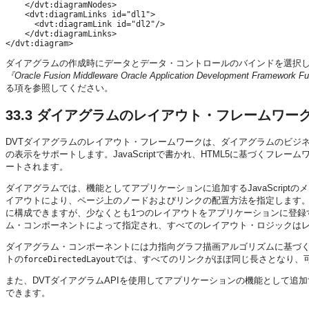
    </dvt:diagramNodes>

    <dvt:diagramLinks id="dl1">

      <dvt:diagramLink id="dl2"/>

    </dvt:diagramLinks>

ダイアグラムの作成時にデータとデータ・コントロールのバインドを選択した場
『Oracle Fusion Middleware Oracle Application Development Framew
る項を参照してください。
33.3
ダイアグラムのレイアウト・フレームワー
DVTダイアグラムのレイアウト・フレームワークは、ダイアグラムのビジ
の表示をサポートします。JavaScriptで書かれ、HTML5に基づくフレ
ートされます。
ダイアグラムでは、機能としてアプリケーションに追加するJavaScrip
イアウトにより、ページ上のノードおよびリンクの配置方法を指定します
に構成できますが、少なくとも1つのレイアウトをアプリケーションに登録
ム・コンポーネントによって指定され、すべてのレイアウト・ロジックはレイアウ
ダイアグラム・コンポーネントには力指向グラフ描画アルゴリズムに基づ
トの
では、すべてのリンクがほぼ同じ長さとなり、
forceDirectedLayout
また、DVTダイアグラムAPIを使用してアプリケーションの機能として追加す
できます。