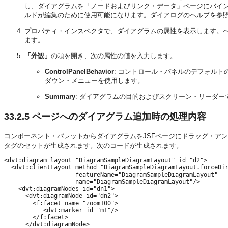
し、ダイアグラムを「ノードおよびリンク・データ」ページにバイ
ルドが編集のために使用可能になります。ダイアログのヘルプを参照す
プロパティ・インスペクタで、ダイアグラムの属性を表示します。
ます。
「外観」
の項を開き、次の属性の値を入力します。
ControlPanelBehavior
: コントロール・パネルのデフォルト
ダウン・メニューを使用します。
Summary
: ダイアグラムの目的およびスクリーン・リーダ
33.2.5
ページへのダイアグラム追加時の処理内容
コンポーネント・パレットからダイアグラムをJSFページにドラッグ・アンド
タグのセットが生成されます。次のコードが生成されます。
<dvt:diagram layout="DiagramSampleDiagramLayout" id="d2">

  <dvt:clientLayout method="DiagramSampleDiagramLayout.forceDir
                    featureName="DiagramSampleDiagramLayout"

                    name="DiagramSampleDiagramLayout"/>

    <dvt:diagramNodes id="dn1">

      <dvt:diagramNode id="dn2">

        <f:facet name="zoom100">

           <dvt:marker id="m1"/>

        </f:facet>

      </dvt:diagramNode>
