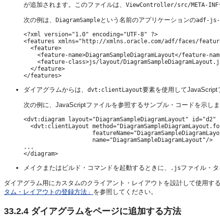
が追加されます。このファイルは、
ViewController/src/META-INF
次の例は、
という名前のアプリケーションの
DiagramSample
adf-js-
<?xml version="1.0" encoding="UTF-8" ?>

<features xmlns="http://xmlns.oracle.com/adf/faces/feature
  <feature>

    <feature-name>DiagramSampleDiagramLayout</feature-name
    <feature-class>js/layout/DiagramSampleDiagramLayout.j
  </feature>

ダイアグラムからは、
要素を使用してJavaScr
dvt:clientLayout
次の例に、JavaScriptファイルを参照するサンプル・コードを示し
<dvt:diagram layout="DiagramSampleDiagramLayout" id="d2"

  <dvt:clientLayout method="DiagramSampleDiagramLayout.fo
                    featureName="DiagramSampleDiagramLayou
                    name="DiagramSampleDiagramLayout"/>

...

メイクまたはビルド・コマンドを起動するときに、
ファイル・タ
.js
ダイアグラム用にカスタムのクライアント・レイアウトを設計して使用す
タム・レイアウトの登録方法」
を参照してください。
33.2.4
ダイアグラムをページに追加する方法