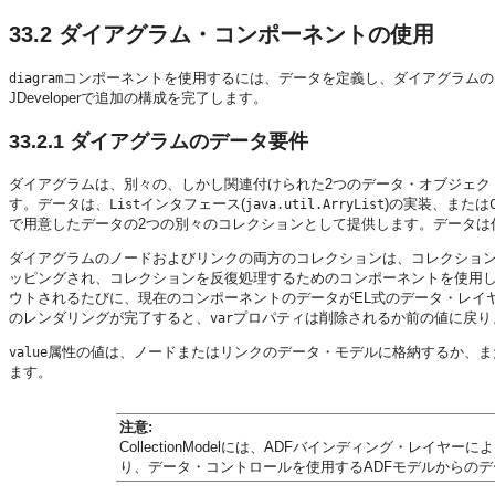
33.2
ダイアグラム・コンポーネントの使用
コンポーネントを使用するには、データを定義し、ダイアグラムのレイ
diagram
JDeveloperで追加の構成を完了します。
33.2.1
ダイアグラムのデータ要件
ダイアグラムは、別々の、しかし関連付けられた2つのデータ・オブジェク
す。データは、
インタフェース(
)の実装、または
List
java.util.ArryList
で用意したデータの2つの別々のコレクションとして提供します。データは
ダイアグラムのノードおよびリンクの両方のコレクションは、コレクション
ッピングされ、コレクションを反復処理するためのコンポーネントを使用
ウトされるたびに、現在のコンポーネントのデータがEL式のデータ・レイ
のレンダリングが完了すると、
プロパティは削除されるか前の値に戻り
var
属性の値は、ノードまたはリンクのデータ・モデルに格納するか、また
value
ます。
注意:
CollectionModelには、ADFバインディング・レ
り、データ・コントロールを使用するADFモデルからの