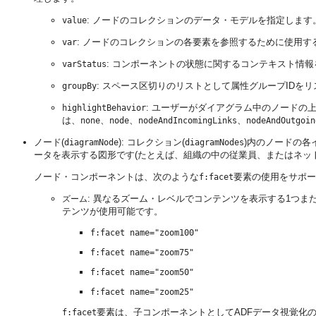
: ノードのコレクションのデータ・モデルを指定します
value
: ノードのコレクションの各要素を参照するために使用す
var
: コンポーネントの状態に関するコンテキスト情
varStatus
: スペース区切りのリストとして属性グループIDを
groupBy
: ユーザーがダイアグラム中のノードの
highlightBehavior
は、
、
、
、
none
node
nodeAndIncomingLinks
nodeAndOutgoin
ノード(
): コレクション(
)内のノードの
diagramNode
diagramNodes
ータを表示する図形です(たとえば、組織の中の従業員、またはネッ
ノード・コンポーネントは、次のような
要素の使用をサポー
f:facet
: 異なるズーム・レベルでコンテンツを表示する1つま
ズーム
テンツが使用可能です。
f:facet name="zoom100"
f:facet name="zoom75"
f:facet name="zoom50"
f:facet name="zoom25"
要素は、子コンポーネントとしてADFデータ視覚化
f:facet