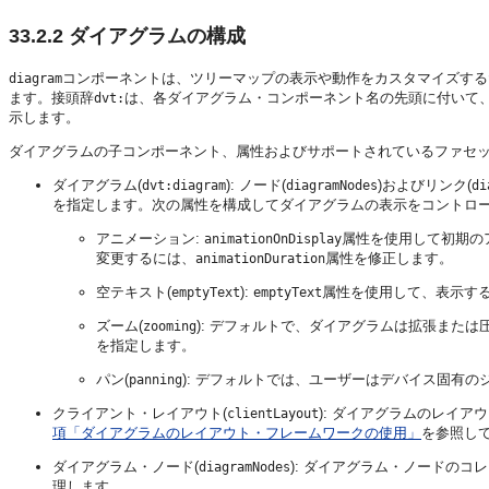
33.2.2
ダイアグラムの構成
コンポーネントは、ツリーマップの表示や動作をカスタマイズする
diagram
ます。接頭辞
は、各ダイアグラム・コンポーネント名の先頭に付いて、そ
dvt:
示します。
ダイアグラムの子コンポーネント、属性およびサポートされているファセ
ダイアグラム(
): ノード(
)およびリンク(
dvt:diagram
diagramNodes
di
を指定します。次の属性を構成してダイアグラムの表示をコントロ
アニメーション:
属性を使用して初期の
animationOnDisplay
変更するには、
属性を修正します。
animationDuration
空テキスト(
):
属性を使用して、表示す
emptyText
emptyText
ズーム(
): デフォルトで、ダイアグラムは拡張また
zooming
を指定します。
パン(
): デフォルトでは、ユーザーはデバイス固有
panning
クライアント・レイアウト(
): ダイアグラムのレイア
clientLayout
項「ダイアグラムのレイアウト・フレームワークの使用」
を参照し
ダイアグラム・ノード(
): ダイアグラム・ノードの
diagramNodes
理します。