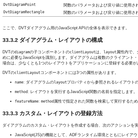
DvtDiagramPoint
関数のパラメータおよび戻り値に使用され
DvtDiagramRectangle
関数のパラメータおよび戻り値に使用さ
ここで、DVTダイアグラム用のJavaScript APIの全体を表示できます。
33.3.2
ダイアグラム・レイアウトの構成
DVTの
の子コンポーネントの
は、
属性内で、
diagram
clientLayout
layout
めに必要なJavaScriptを識別します。ダイアグラムは複数のクライア
場合は、少なくとも1つのレイアウトをアプリケーションに登録する必要が
DVTの
コンポーネントには3つの属性があります。
clientLayout
: ダイアグラムの
プロパティから参照されるレイアウト
name
layout
: レイアウトを実行するJavaScript関数の名前を指定します。
method
:
属性で指定された関数を検索して実行するために必
featureName
method
33.3.3
カスタム・レイアウトの登録方法
ダイアグラムのカスタム・レイアウトを作成する場合、次のアクションを実行
JavaScript(JS)の機能として、ADFランタイム環境とともにレイ