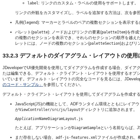
: リンクのカスタム・ラベルの使用をサポートします。
label
リンクの外観をカスタマイズし、ラベルを追加する方法は、次を参
凡例(
): マーカーとラベルのペアの複数セクションを表示す
legend
パレット(
): ノードおよびリンクの要素(
)を作
palette
paletteItem
の複数のセクションを表示でき、それらのセクションの順序を越え
レットには、ノードの複数のセクション(
)およびリ
paletteSection
33.2.3
デフォルトのダイアグラム・レイアウトの使用
JDeveloperでUI優先開発を使用してダイアグラムを作成する場合、
たは編集できる、デフォルト・クライアント・レイアウトを使用するオプ
いています。デフォルト・レイアウトの完全なコードを見るには、JDevelo
のコード・サンプル」
を参照してください。
デフォルト・クライアント・レイアウトを使用してダイアグラムを作成すると、
JavaScript(JS)の機能として、ADFランタイム環境とともに
が
ディレクトリに追加されます。
ViewController/src/js/layout
ApplicationName
たとえば、アプリケーションが
という名前ならば、J
DiagramSample
まだ存在しない場合、
ファイルが作成され、
adf-js-features.xml