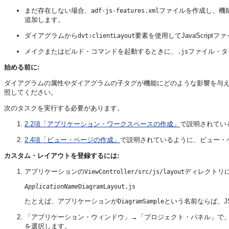
まだ存在しない場合、
ファイルを作成し、機
adf-js-features.xml
追加します。
ダイアグラムから
要素を使用してJavaScript
dvt:clientLayout
メイクまたはビルド・コマンドを起動するときに、
ファイル・タ
.js
始める前に:
ダイアグラムの属性やダイアグラムの子タグが機能にどのような影響を与
照してください。
次のタスクを実行する必要があります。
2.2項「アプリケーション・ワークスペースの作成」
で説明されてい
2.4項「ビュー・ページの作成」
で説明されているように、ビュー・
カスタム・レイアウトを登録するには:
アプリケーションの
ディレクトリに
ViewController/src/js/layout
ApplicationName
たとえば、アプリケーションが
という名前ならば、J
DiagramSample
「アプリケーション・ウィンドウ」→「プロジェクト・パネル」で
を選択します。