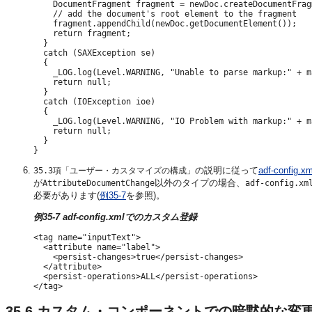
    DocumentFragment fragment = newDoc.createDocumentFragm
    // add the document's root element to the fragment

    fragment.appendChild(newDoc.getDocumentElement());

    return fragment;

  }

  catch (SAXException se)

  {

    _LOG.log(Level.WARNING, "Unable to parse markup:" + m
    return null;

  }

  catch (IOException ioe)

  {

    _LOG.log(Level.WARNING, "IO Problem with markup:" + m
    return null;

  }

の説明に従って
adf-config.xm
35.3項「ユーザー・カスタマイズの構成」
が
以外のタイプの場合、
AttributeDocumentChange
adf-config.xm
必要があります(
例35-7
を参照)。
例35-7 adf-config.xmlでのカスタム登録
<tag name="inputText">

  <attribute name="label">

    <persist-changes>true</persist-changes>

  </attribute>

  <persist-operations>ALL</persist-operations>

35.6
カスタム・コンポーネントでの暗黙的な変