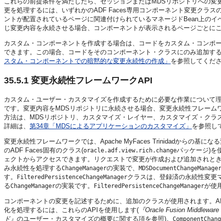
これらの前提条件を満たしたら、セッションまたはMDSリポジトリへの変更の
更を処理するには、いずれかのADF Faces専用コンポーネント変更クラ
ントが配置されているページに関連付けられているマネージドBean上の
じ変更内容を永続させる場合、コンポーネントが表示されるページごとに
カスタム・コンポーネントを作成する場合は、コードをカスタム・コンポ
できます。この場合、コードをそのコンポーネント・クラスにのみ追加する
スタム・コンポーネントでの暗黙的な変更永続性の作成」
を参照してくだ
35.5.1
変更永続性フレームワークAPI
カスタム・ユーザー・カスタマイズを作成するために必要な作業について理
です。変更内容をMDSリポジトリに永続させる場合、変更永続性フレーム
方法は、MDSリポジトリ、カスタマイズ・レイヤー、カスタマイズ・クラ
詳細は、
第34章「MDSによるアプリケーションのカスタマイズ」
を参照し
変更永続性フレームワークでは、Apache MyFaces Trinidadからの基
のADF Faces固有のクラス(
パッケージ)を
oracle.adf.view.rich.change
ェクトからアクセスできます。リクエストで変更が作成および追加されと
み永続性を処理する
の実装で、
ChangeManager
MDSDocumentChangeManage
す。
クラスは、登録済の永続性変更
FilteredPersistenceChangeManager
る
の実装です。
が使
ChangeManager
FilteredPersistenceChangeManager
コンポーネントの変更を記述するために、追加のクラスが使用されます。AD
化を処理するには、これらのAPIを使用します(
『Oracle Fusion Middle
ド』
のユーザー・カスタマイズの概要に関する項を参照)。
ComponentChang