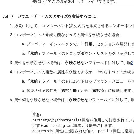
要に応じてこの設定をオーバーライドできます。
JSFページでユーザー・カスタマイズを実装するには:
必要に応じて、コンポーネント(変更内容を永続させるコンポーネン
コンポーネントの永続可能なすべての属性を永続させる場合:
プロパティ・インスペクタで、
「詳細」
セクションを展開し
「永続」
フィールドのドロップダウン・リストをクリックし
属性を永続させない場合は、
永続させない
フィールドに対して手順
2
コンポーネントの複数の属性を永続できるが、それらすべては永続さ
「永続」
フィールドの右にあるドロップダウン・メニューを
永続させる属性を
「選択可能」
から
「選択済」
に移動します
属性値を永続させない場合は、
永続させない
フィールドに対して手
注意:
および
属性を使用して指定されてい
persist
dontPersist
定する
構成より優先されます。
adf-config.xml
属性に指定された値は、
属性に指定
dontPersist
persist