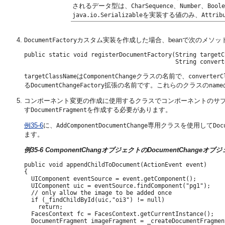
されるデータ型は、
、
、
CharSequence
Number
Boole
を実装する値のみ、
java.io.Serializable
Attrib
カスタム実装を作成した場合、beanで次のメソ
DocumentFactory
public static void registerDocumentFactory(String targetC
は
クラスの名前で、
targetClassName
ComponentChange
converterC
る
拡張の名前です。これらのクラスの
DocumentChangeFactory
name
コンポーネント変更の作成に使用するクラスでコンポーネントのサ
す
を作成する必要があります。
DocumentFragment
例35-6
に、
専用クラスを使用して
AddComponentDocumentChange
Doc
ます。
例35-6 ComponentChangオブジェクトのDocumentChangeオ
public void appendChildToDocument(ActionEvent event)

{

  UIComponent eventSource = event.getComponent();

  UIComponent uic = eventSource.findComponent("pg1");

  // only allow the image to be added once

  if (_findChildById(uic,"oi3") != null)

    return;

  FacesContext fc = FacesContext.getCurrentInstance();

  DocumentFragment imageFragment = _createDocumentFragmen