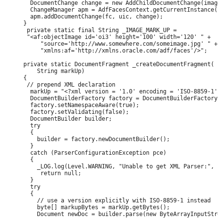
  DocumentChange change = new AddChildDocumentChange(imag
  ChangeManager apm = AdfFacesContext.getCurrentInstance(
  apm.addDocumentChange(fc, uic, change);

}

 private static final String _IMAGE_MARK_UP =

 "<af:objectImage id='oi3' height='100' width='120' " +

     "source='http://www.somewhere.com/someimage.jpg' " +

     "xmlns:af='http://xmlns.oracle.com/adf/faces'/>";

private static DocumentFragment _createDocumentFragment(

    String markUp)

{

 // prepend XML declaration

  markUp = "<?xml version = '1.0' encoding = 'ISO-8859-1'
  DocumentBuilderFactory factory = DocumentBuilderFactory
  factory.setNamespaceAware(true);

  factory.setValidating(false);

  DocumentBuilder builder;

  try

  {

    builder = factory.newDocumentBuilder();

  }

  catch (ParserConfigurationException pce)

  {

    _LOG.log(Level.WARNING, "Unable to get XML Parser:", p
     return null;

  }

  try

  {

    // use a version explicitly with ISO-8859-1 instead

    byte[] markupBytes = markUp.getBytes();

    Document newDoc = builder.parse(new ByteArrayInputStr