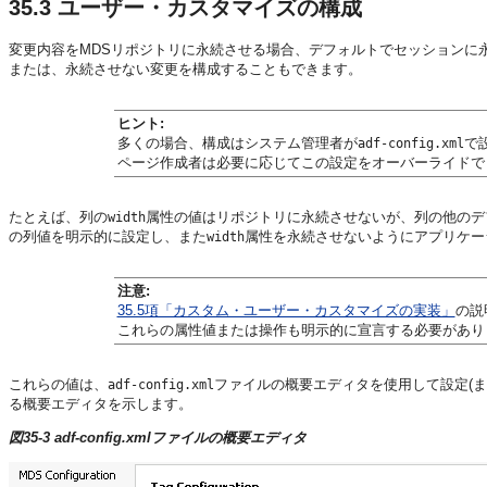
35.3
ユーザー・カスタマイズの構成
変更内容をMDSリポジトリに永続させる場合、デフォルトでセッションに
または、永続させない変更を構成することもできます。
ヒント:
多くの場合、構成はシステム管理者が
で
adf-config.xml
ページ作成者は必要に応じてこの設定をオーバーライドで
たとえば、列の
属性の値はリポジトリに永続させないが、列の他のデ
width
の列値を明示的に設定し、また
属性を永続させないようにアプリケー
width
注意:
35.5項「カスタム・ユーザー・カスタマイズの実装」
の説
これらの属性値または操作も明示的に宣言する必要があり
これらの値は、
ファイルの概要エディタを使用して設定(ま
adf-config.xml
る概要エディタを示します。
図35-3 adf-config.xmlファイルの概要エディタ