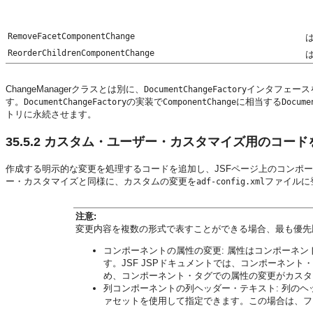
RemoveFacetComponentChange
ReorderChildrenComponentChange
ChangeManagerクラスとは別に、
インタフェース
DocumentChangeFactory
す。
の実装で
に相当する
DocumentChangeFactory
ComponentChange
Docume
トリに永続させます。
35.5.2
カスタム・ユーザー・カスタマイズ用のコード
作成する明示的な変更を処理するコードを追加し、JSFページ上のコンポ
ー・カスタマイズと同様に、カスタムの変更を
ファイルに
adf-config.xml
注意:
変更内容を複数の形式で表すことができる場合、最も優先
コンポーネントの属性の変更: 属性はコンポーネン
す。JSF JSPドキュメントでは、コンポーネント
め、コンポーネント・タグでの属性の変更がカスタ
列コンポーネントの列ヘッダー・テキスト: 列のヘ
ァセットを使用して指定できます。この場合は、フ