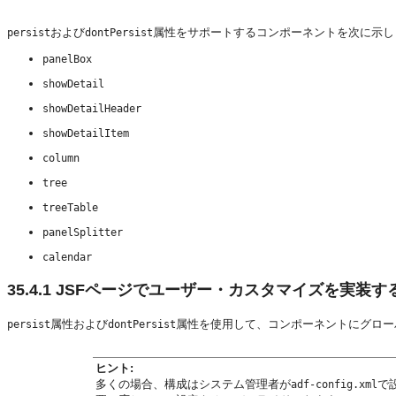
および
属性をサポートするコンポーネントを次に示し
persist
dontPersist
panelBox
showDetail
showDetailHeader
showDetailItem
column
tree
treeTable
panelSplitter
calendar
35.4.1
JSFページでユーザー・カスタマイズを実装す
属性および
属性を使用して、コンポーネントにグロー
persist
dontPersist
ヒント:
多くの場合、構成はシステム管理者が
で
adf-config.xml