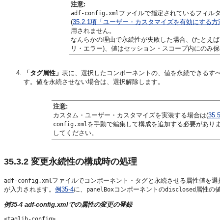
注意:
ファイルで指定されているフィルタ
adf-config.xml
(
35.2.1項「ユーザー・カスタマイズを有効にする方
用されません。
なんらかの理由で永続性が失敗した場合、(たとえば
リ・エラー)、値はセッション・スコープ内にのみ
「タグ属性」
表に、選択したコンポーネントの、値を永続できるす
す。値を永続させない場合は、選択解除します。
注意:
カスタム・ユーザー・カスタマイズを実装する場合は(
35
を手動で編集して構成を追加する必要があり
config.xml
してください。
35.3.2
変更永続性の構成時の処理
ファイルでコンポーネント・タグと永続させる属性値を選択す
adf-config.xml
が入力されます。
例35-4
に、
コンポーネントの
属性の
panelBox
disclosed
例35-4 adf-config.xmlでの属性の変更の登録
<taglib-config>
