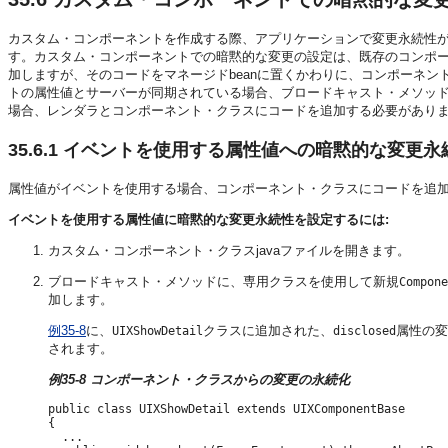
カスタム・コンポーネントを作成する際、アプリケーションで変更永続性
す。カスタム・コンポーネントでの暗黙的な変更の設定は、既存のコンポ
加しますが、そのコードをマネージドbeanに置くかわりに、コンポーネ
トの属性値とサーバーが同期されている場合、ブロードキャスト・メソッ
場合、レンダラとコンポーネント・クラスにコードを追加する必要があり
35.6.1
イベントを使用する属性値への暗黙的な変更永
属性値がイベントを使用する場合、コンポーネント・クラスにコードを追
イベントを使用する属性値に暗黙的な変更永続性を設定するには:
カスタム・コンポーネント・クラスjavaファイルを開きます。
ブロードキャスト・メソッドに、専用クラスを使用して新規
Compone
加します。
例35-8
に、
クラスに追加された、
属性の変
UIXShowDetail
disclosed
されます。
例35-8 コンポーネント・クラスからの変更の永続化
public class UIXShowDetail extends UIXComponentBase

{

  ...
