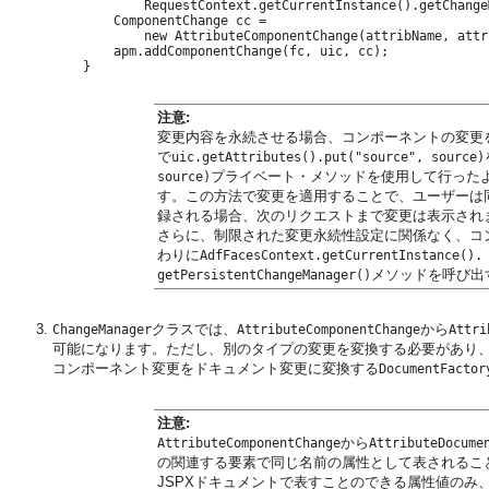
            RequestContext.getCurrentInstance().getChange
        ComponentChange cc = 

            new AttributeComponentChange(attribName, attri
        apm.addComponentChange(fc, uic, cc);

注意:
変更内容を永続させる場合、コンポーネントの変更
で
uic.getAttributes().put("source", source)
プライベート・メソッドを使用して行ったよ
source)
す。この方法で変更を適用することで、ユーザーは
録される場合、次のリクエストまで変更は表示され
さらに、制限された変更永続性設定に関係なく、コ
わりに
AdfFacesContext.getCurrentInstance().
メソッドを呼び出
getPersistentChangeManager()
クラスでは、
から
ChangeManager
AttributeComponentChange
Attri
可能になります。ただし、別のタイプの変更を変換する必要があり
コンポーネント変更をドキュメント変更に変換する
DocumentFactor
注意:
から
AttributeComponentChange
AttributeDocume
の関連する要素で同じ名前の属性として表されるこ
JSPXドキュメントで表すことのできる属性値のみ