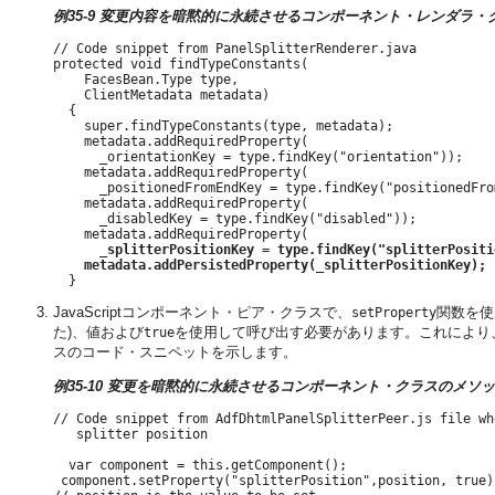
例35-9 変更内容を暗黙的に永続させるコンポーネント・レンダラ
// Code snippet from PanelSplitterRenderer.java  

protected void findTypeConstants(

    FacesBean.Type type,

    ClientMetadata metadata)

  {

    super.findTypeConstants(type, metadata);

    metadata.addRequiredProperty(

      _orientationKey = type.findKey("orientation"));

    metadata.addRequiredProperty(

      _positionedFromEndKey = type.findKey("positionedFrom
    metadata.addRequiredProperty(

      _disabledKey = type.findKey("disabled"));

    metadata.addRequiredProperty(

_splitterPositionKey = type.findKey("splitterPositi
metadata.addPersistedProperty(_splitterPositionKey);
JavaScriptコンポーネント・ピア・クラスで、
関数を使
setProperty
た)、値および
を使用して呼び出す必要があります。これにより
true
スのコード・スニペットを示します。
例35-10 変更を暗黙的に永続させるコンポーネント・クラスのメソ
// Code snippet from AdfDhtmlPanelSplitterPeer.js file wh
   splitter position

  var component = this.getComponent();

 component.setProperty("splitterPosition",position, true);