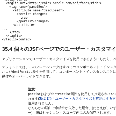
  <taglib uri="http://xmlns.oracle.com/adf/faces/rich">

    <tag name="panelBox">

      <attribute name="disclosed">

        <persist-changes>

          true

        </persist-changes>

      </attribute>

...

    </tag>

  </taglib>

35.4
個々のJSFページでのユーザー・カスタマ
アプリケーションでユーザー・カスタマイズを使用できるようにしたら、
デフォルトでは、このフレームワークはすべてのコンポーネント・インス
および
属性を使用して、コンポーネント・インスタンスごと
dontPersist
動作をオーバーライドできます。
注意:
および
属性を使用して指定されてい
persist
dontPersist
れます(
35.2.1項「ユーザー・カスタマイズを有効にする
適用されません。
なんらかの理由で永続性が失敗した場合、(たとえば、い
ー)、値はセッション・スコープ内にのみ保存されます。