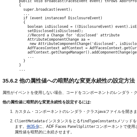
  public void broadcast(FacesEvent event) throws AbortPro
  {

    super.broadcast(event);

    ...

    if (event instanceof DisclosureEvent)

    {

      boolean isDisclosed = ((DisclosureEvent) event).isE
      setDisclosed(isDisclosed);

      //Record a Change for 'disclosed' attribute

      AttributeComponentChange aa =

       new AttributeComponentChange('disclosed', isDisclo
      AdfFacesContext adfContext = AdfFacesContext.getCur
      adfContext.getChangeManager().addComponentChange(ge
      ...

    }

  }

35.6.2
他の属性値への暗黙的な変更永続性の設定方法
属性がイベントを使用しない場合、コードをコンポーネントのレンダラ・
他の属性値に暗黙的な変更永続性を設定するには:
カスタム・コンポーネントのレンダラ・クラスjavaファイルを開き
インスタンスをとる
メソッドを
ClientMetadata
findTypeConstants
ます。
例35-9
に、ADF Faces
コンポーネントで使用
PanelSplitter
属性値を暗黙的に永続させます。