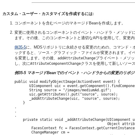
カスタム・ユーザー・カスタマイズを作成するには:
コンポーネントを含むページのマネージドBeanを作成します。
変更に使用されるコンポーネントのイベント・ハンドラ・メソッド
ます。その後、このコンポーネントと適切なAPIを使用して、変更
例35-5
に、MDSリポジトリに永続させる変更のための、コマンド・
ックすると、ソース・グラフィック・ファイルが変更されます。イ
を変更します。その後、
プライベート・メソッ
addAttributeChange
し、次に
クラスを使用して新しいソー
AttributeComponentChange
例35-5 マネージドBeanでのイベント・ハンドラからの変更のリポ
public void modifyObjectImage(ActionEvent event) {

       UIComponent uic = event.getComponent().findCompone
       String source = "/images/mediumAd.gif";

       uic.getAttributes().put("source", source);

       _addAttributeChange(uic, "source", source);

    }

.

.

.

    private static void _addAttributeChange(UIComponent u
                                            Object attribV
        FacesContext fc = FacesContext.getCurrentInstance(
        ChangeManager cm = 
