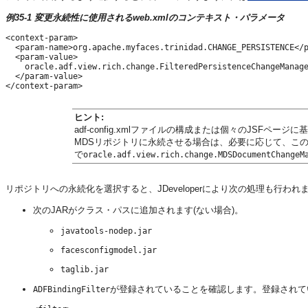
例35-1 変更永続性に使用されるweb.xmlのコンテキスト・パラメータ
<context-param>

  <param-name>org.apache.myfaces.trinidad.CHANGE_PERSISTENCE</p
  <param-value>

    oracle.adf.view.rich.change.FilteredPersistenceChangeManage
  </param-value>

ヒント:
adf-config.xmlファイルの構成または個々のJSF
MDSリポジトリに永続させる場合は、必要に応じて、こ
で
oracle.adf.view.rich.change.MDSDocumentChangeM
リポジトリへの永続化を選択すると、JDeveloperにより次の処理も行われ
次のJARがクラス・パスに追加されます(ない場合)。
javatools-nodep.jar
facesconfigmodel.jar
taglib.jar
が登録されていることを確認します。登録されて
ADFBindingFilter