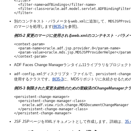
<filter>

  <filter-name>adfBindings</filter-name>

  <filter-class>oracle.adf.model.servlet.ADFBindingFilter
別のコンテキスト・パラメータを
に追加して、
web.xml
MDSJSPProvi
のマージを処理します(
例35-2
を参照)。
例35-2 変更のマージに使用されるweb.xmlのコンテキスト・パラメ
<context-param>

  <param-name>oracle.adf.jsp.provider.0</param-name>

  <param-value>oracle.mds.jsp.MDSJSPProviderHelper</param-
ADF Faces Change Managerランタイム11ライブラリをプロジ
ディスクリプタ・ファイルで、
adf-config.xml
persistent-change
使用するクラスです。
例35-3
に、MDSリポジトリに永続させるため
例35-3 制限された変更永続性のための登録済のChangeManagerク
<persistent-change-manager>

  <persistent-change-manager-class>

    oracle.adf.view.rich.change.MDSDocumentChangeManager

  </persistent-change-manager-class>

JSF JSPページをXMLドキュメントとして作成します。詳細は、
3