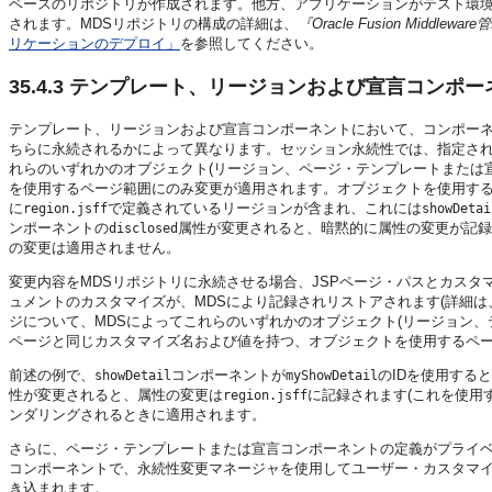
ベースのリポジトリが作成されます。他方、アプリケーションがテスト環境
されます。MDSリポジトリの構成の詳細は、
『Oracle Fusion Middlew
リケーションのデプロイ」
を参照してください。
35.4.3
テンプレート、リージョンおよび宣言コンポー
テンプレート、リージョンおよび宣言コンポーネントにおいて、コンポーネ
ちらに永続されるかによって異なります。セッション永続性では、指定さ
れらのいずれかのオブジェクト(リージョン、ページ・テンプレートまたは
を使用するページ範囲にのみ変更が適用されます。オブジェクトを使用す
に
で定義されているリージョンが含まれ、これには
region.jsff
showDetai
ンポーネントの
属性が変更されると、暗黙的に属性の変更が記録
disclosed
の変更は適用されません。
変更内容をMDSリポジトリに永続させる場合、JSPページ・パスとカスタ
ュメントのカスタマイズが、MDSにより記録されリストアされます(詳細は
ジについて、MDSによってこれらのいずれかのオブジェクト(リージョン
ページと同じカスタマイズ名および値を持つ、オブジェクトを使用するペ
前述の例で、
コンポーネントが
のIDを使用する
showDetail
myShowDetail
性が変更されると、属性の変更は
に記録されます(これを使用
region.jsff
ンダリングされるときに適用されます。
さらに、ページ・テンプレートまたは宣言コンポーネントの定義がプライ
コンポーネントで、永続性変更マネージャを使用してユーザー・カスタマ
き込まれます。