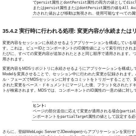
で
属性と
属性の両方の値として
persist
dontPersist
disc
または
属性または
属性の値を
persist
dontPersist
All Av
力された値および移動は無視され、使用可能なすべての属
35.4.2
実行時に行われる処理: 変更内容が永続または
変更内容をセッションに永続させるようアプリケーションを構成している
す。これは、ビューIDとコンポーネントのID属性値によって索引付けさ
たびに、すべての変更内容が追加されたときと同じ順序で適用されます。
用されます。
変更内容をMDSリポジトリに永続させるようにアプリケーションを構成している場
Modelを変異させることで、セッション中に行われた変更が記録されます
ル・フェーズでMDSセッションに対するコミットをトリガーすることで、
された変更をベース・ドキュメントにマージした後、フラット化されたドキュメン
トが検索されます。MDSでは、コンポーネントのID属性の一意の値に対し
ヒント:
ページの部分送信に応えて変更が適用される場合(
partial
ンポーネントを
属性の値として設定する必
partialTarget
さらに、登録WebLogic ServerでJDeveloperからアプリケー