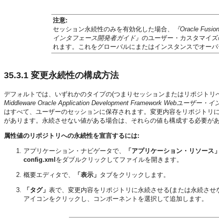
注意:
セッション永続性のみを有効化した場合、
『Oracle Fusio
インタフェース開発者ガイド』
のユーザー・カスタマイズ
れます。これをグローバルにまたはインスタンスでオーバ
35.3.1
変更永続性の構成方法
デフォルトでは、いずれかのタイプの(つまりセッションまたはリポジトリ
Middleware Oracle Application Development Framework We
はすべて、ユーザーのセッションに保存されます。変更内容をリポジトリ
があります。永続させない値がある場合は、それらの値も構成する必要が
属性値のリポジトリへの永続性を宣言するには:
アプリケーション・ナビゲータで、
「アプリケーション・リソース
config.xml
をダブルクリックしてファイルを開きます。
概要エディタで、
「表示」
タブをクリックします。
「タグ」
表で、変更内容をリポジトリに永続させる(または永続させ
アイコンをクリックし、コンポーネントを選択して追加します。