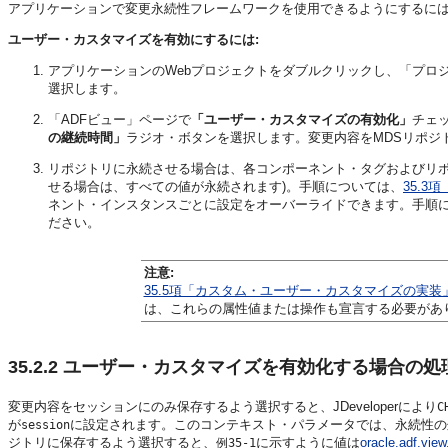
アプリケーションで変更永続性フレームワークを使用できるようにするに
ユーザー・カスタマイズを有効にするには:
アプリケーションのWebプロジェクトをダブルクリックし、「プロ
選択します。
「ADFビュー」ページで
「ユーザー・カスタマイズの有効化」
チェ
の継続時間」
ラジオ・ボタンを選択します。変更内容をMDSリポジ
リポジトリに永続させる場合は、各コンポーネント・タグおよびリポ
せる場合は、すべての値が永続されます)。手順については、
35.
ネント・インスタンスごとに設定をオーバーライドできます。手順
ださい。
注意:
35.5項「カスタム・ユーザー・カスタマイズの実装
は、これらの属性値または操作も宣言する必要があ
35.2.2
ユーザー・カスタマイズを有効化する場合の処
変更内容をセッションにのみ保存するよう選択すると、JDeveloperにより
C
が
に設定されます。このコンテキスト・パラメータでは、永続性の
session
ジトリに保存するよう選択すると、
に示すように値は
oracle.adf.vie
例35-1