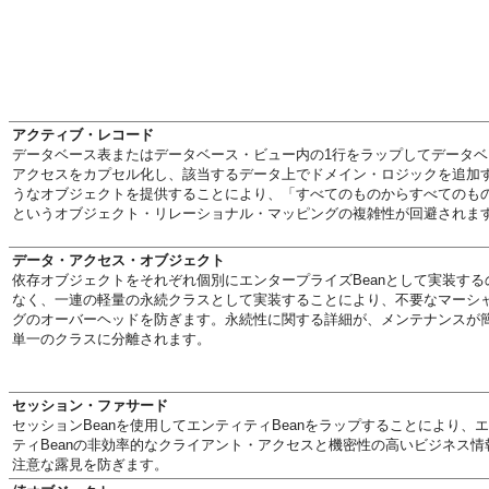
アクティブ・レコード
データベース表またはデータベース・ビュー内の1行をラップしてデータベ
アクセスをカプセル化し、該当するデータ上でドメイン・ロジックを追加
うなオブジェクトを提供することにより、「すべてのものからすべてのも
というオブジェクト・リレーショナル・マッピングの複雑性が回避されま
データ・アクセス・オブジェクト
依存オブジェクトをそれぞれ個別にエンタープライズBeanとして実装する
なく、一連の軽量の永続クラスとして実装することにより、不要なマーシ
グのオーバーヘッドを防ぎます。永続性に関する詳細が、メンテナンスが
単一のクラスに分離されます。
セッション・ファサード
セッションBeanを使用してエンティティBeanをラップすることにより、
ティBeanの非効率的なクライアント・アクセスと機密性の高いビジネス情
注意な露見を防ぎます。