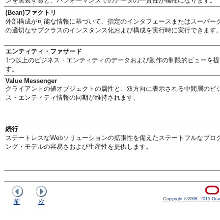
ンを実装すると、パフォーマンスでのデータの一貫性が犠牲になります。
(Bean)ファクトリ
外部構成が可能な情報に基づいて、指定のインタフェースまたはスーパー
の適切なサブクラスのインスタンス化および構成を実行時に実行できます
エンティティ・ファサード
1つ以上のビジネス・エンティティのデータおよび動作の制限的ビューを提
す。
Value Messenger
クライアントの値オブジェクトの属性と、双方向に表示される中間層のビ
ス・エンティティ情報の同期が維持されます。
続行
ステートレスなWebソリューションの拡張性を備えたステートフルなプロ
ング・モデルの容易さおよび生産性を提供します。
Copyright ©2008, 2015,Oracle
前
次