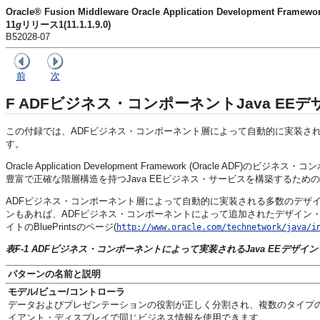
Oracle® Fusion Middleware Oracle Application Development Fra
11
g
リリース1(11.1.1.9.0)
B52028-07
前
次
F
ADFビジネス・コンポーネントJava EE
この付録では、ADFビジネス・コンポーネント層によって自動的に実装されるJavaプラ
す。
Oracle Application Development Framework (Oracle
豊富で正確な階層構造を持つJava EEビジネス・サービスを構築するた
ADFビジネス・コンポーネント層によって自動的に実装される多数のデザ
ンもあれば、ADFビジネス・コンポーネントによって追加されたデザイン・パターンもあります。
イトのBluePrintsのページ(
http://www.oracle.com/technetwork/java/i
表F-1 ADFビジネス・コンポーネントによって実装されるJava EEデザイ
パターンの名前と説明
モデル/ビュー/コントローラ
データおよびプレゼンテーションの役割が正しく分割され、複数のタイプ
イアント・ディスプレイで同じビジネス情報を使用できます。